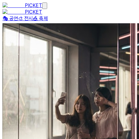
PICKET
PICKET
🎭 공연
🎨 전시
🎪 축제