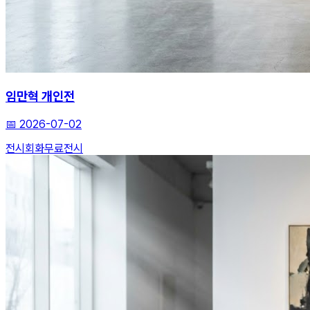
임만혁 개인전
📅
2026-07-02
전시
회화
무료전시