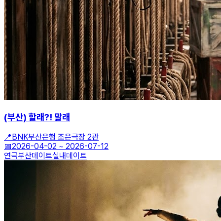
(부산) 할래?! 말래
📍
BNK부산은행 조은극장 2관
📅
2026-04-02
~
2026-07-12
연극
부산데이트
실내데이트