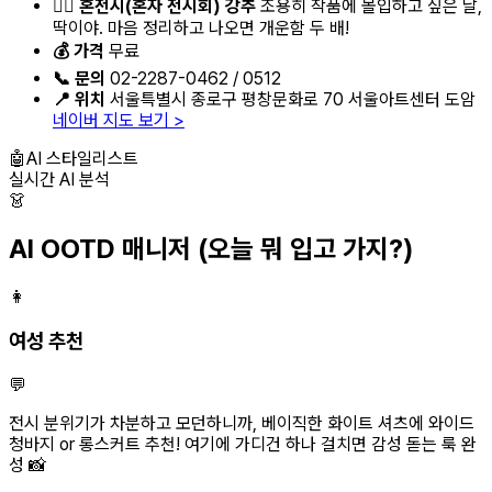
🧘‍♀️
혼전시(혼자 전시회) 강추
조용히 작품에 몰입하고 싶은 날,
딱이야. 마음 정리하고 나오면 개운함 두 배!
💰 가격
무료
📞 문의
02-2287-0462 / 0512
📍 위치
서울특별시 종로구 평창문화로 70 서울아트센터 도암
네이버 지도 보기 >
🤖
AI 스타일리스트
실시간 AI 분석
👗
AI OOTD 매니저
(오늘 뭐 입고 가지?)
👩
여성 추천
💬
전시 분위기가 차분하고 모던하니까, 베이직한 화이트 셔츠에 와이드
청바지 or 롱스커트 추천! 여기에 가디건 하나 걸치면 감성 돋는 룩 완
성 📸