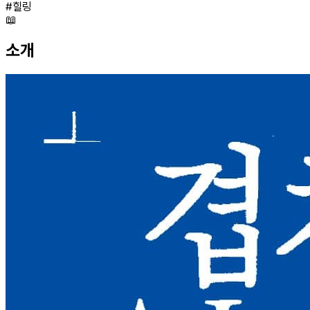
#
힐링
📖
소개