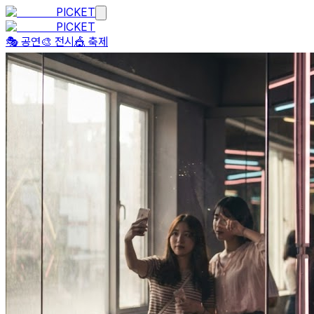
PICKET
PICKET
🎭 공연
🎨 전시
🎪 축제