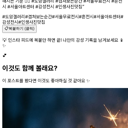
해지는 기분 🧘‍♀️ #도암갤러리 #겹쳐보는순간 #서울무료전시 #혼전
시 #서울아트센터 #감성전시 #인생사진맛집
”
#도암갤러리
#겹쳐보는순간
#서울무료전시
#혼전시
#서울아트센터
#
감성전시
#인생사진맛집
📋
복붙하기 (클릭)
💡 인스타 피드에 복붙만 하면 끝! 나만의 감성 기록을 남겨보세요 📱
✨
💕
이것도 함께 볼래요?
이 포스트를 봤다면 이것도 좋아하실 것 같아요 ✨