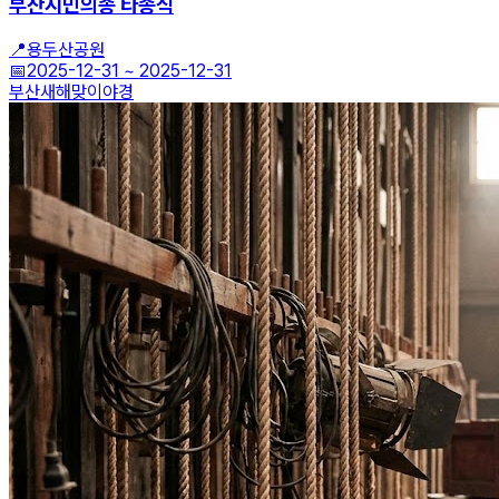
부산시민의종 타종식
📍
용두산공원
📅
2025-12-31
~
2025-12-31
부산
새해맞이
야경