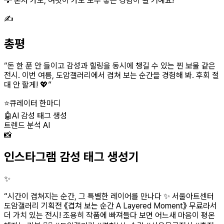
💡 혼자 가도, 여럿이 가도 모두 좋은 경험이 될 거예요!
✍️
총평
“
돈 한 푼 안 들이고 감성과 힐링을 동시에 챙길 수 있는 찐 보물 같은
전시. 이번 여름, 도암갤러리에서 겹쳐 보는 순간을 경험해 봐. 후회 절
대 안 할게! 💖
”
⭐
큐레이터 한마디
🤖
AI 감성 태그 생성
트렌드 분석 AI
📸
인스타그램 감성 태그 생성기
✨
“
시간이 겹쳐지는 순간, 그 특별한 레이어를 만나다 ✨ 서울아트센터
도암갤러리 기획전 《겹쳐 보는 순간 A Layered Moment》 무료라서
더 가치 있는 전시! 조용히 작품에 빠져들다 보면 어느새 마음이 평온