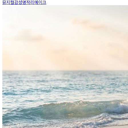
뮤지컬
감성
명작리메이크