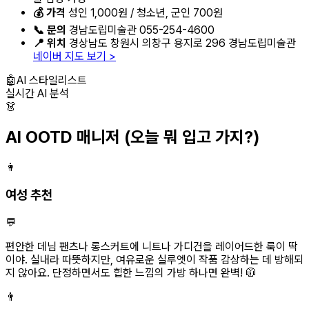
💰 가격
성인 1,000원 / 청소년, 군인 700원
📞 문의
경남도립미술관 055-254-4600
📍 위치
경상남도 창원시 의창구 용지로 296 경남도립미술관
네이버 지도 보기 >
🤖
AI 스타일리스트
실시간 AI 분석
👗
AI OOTD 매니저
(오늘 뭐 입고 가지?)
👩
여성 추천
💬
편안한 데님 팬츠나 롱스커트에 니트나 가디건을 레이어드한 룩이 딱
이야. 실내라 따뜻하지만, 여유로운 실루엣이 작품 감상하는 데 방해되
지 않아요. 단정하면서도 힙한 느낌의 가방 하나면 완벽! 🧥
👨