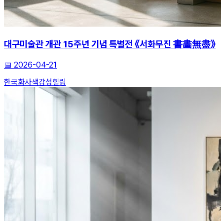
대구미술관 개관 15주년 기념 특별전 《서화무진 書畵無盡》
📅
2026-04-21
한국화
사색
감성힐링