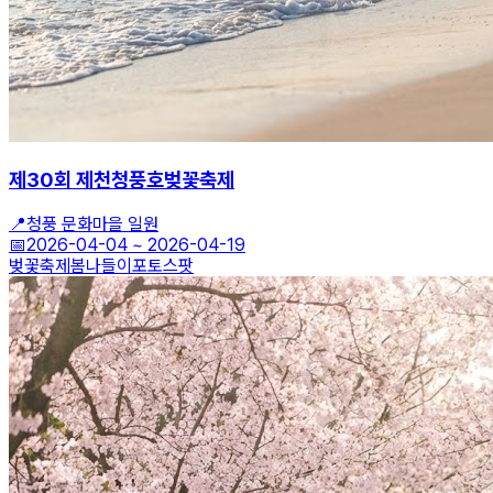
제30회 제천청풍호벚꽃축제
📍
청풍 문화마을 일원
📅
2026-04-04
~
2026-04-19
벚꽃축제
봄나들이
포토스팟