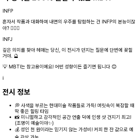
INFP
혼자서 작품과 대화하며 내면의 우주를 탐험하는 건 INFP의 본능이잖
아? 🧚‍♀️✨
INFJ
깊은 의미를 찾아 헤매는 당신, 이 전시가 던지는 질문에 단번에 꽂힐
거야. 🔮
💡 MBTI는 참고용이에요! 어떤 성향이든 즐기면 됩니다 😊
ℹ️
전시 정보
💭 사색을 부르는 현대미술 작품들로 가득! 머릿속이 복잡할 때
딱 좋은 힐링 타임
📸 미니멀하고 감각적인 공간 연출 덕에 인생 샷 건지기 최고!
(조명이 예술이야✨)
💰 성인 천 원이라는 믿기지 않는 가성비! 커피 한 잔 값으로 예
술 감상 가능