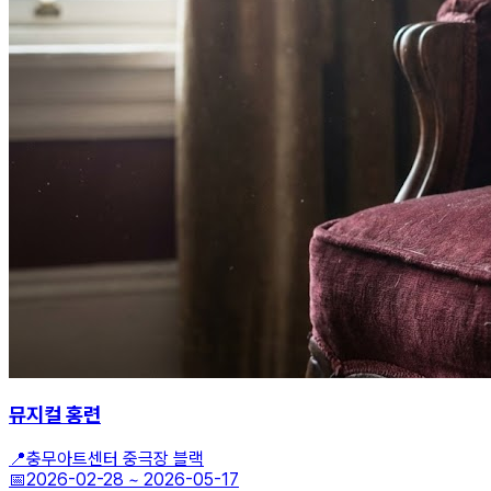
뮤지컬 홍련
📍
충무아트센터 중극장 블랙
📅
2026-02-28
~
2026-05-17