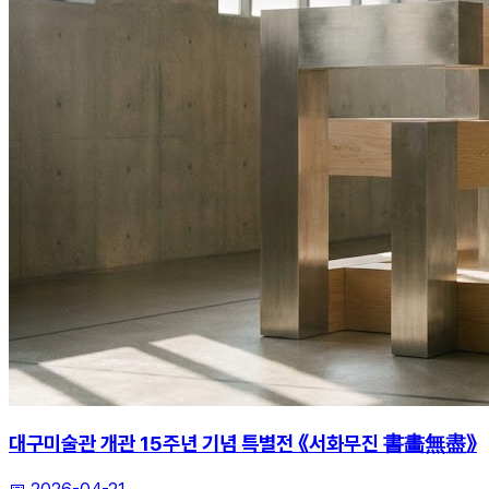
대구미술관 개관 15주년 기념 특별전 《서화무진 書畵無盡》