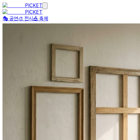
PICKET
PICKET
🎭 공연
🎨 전시
🎪 축제