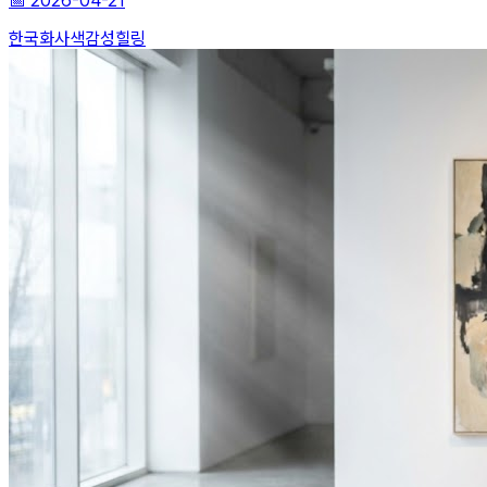
📅
2026-04-21
한국화
사색
감성힐링