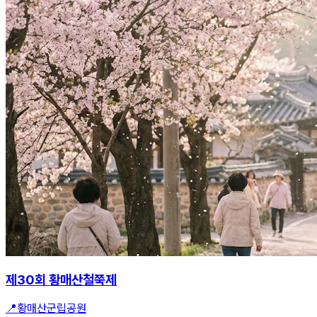
제30회 황매산철쭉제
📍
황매산군립공원