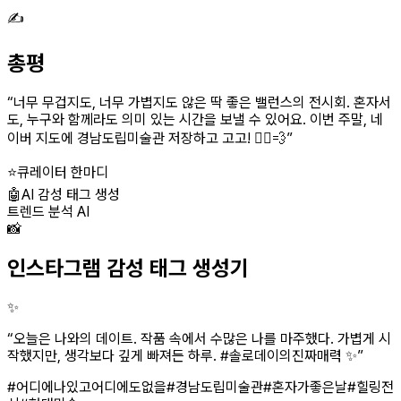
✍️
총평
“
너무 무겁지도, 너무 가볍지도 않은 딱 좋은 밸런스의 전시회. 혼자서
도, 누구와 함께라도 의미 있는 시간을 보낼 수 있어요. 이번 주말, 네
이버 지도에 경남도립미술관 저장하고 고고! 🚶‍♀️💨
”
⭐
큐레이터 한마디
🤖
AI 감성 태그 생성
트렌드 분석 AI
📸
인스타그램 감성 태그 생성기
✨
“
오늘은 나와의 데이트. 작품 속에서 수많은 나를 마주했다. 가볍게 시
작했지만, 생각보다 깊게 빠져든 하루. #솔로데이의진짜매력 ✨
”
#어디에나있고어디에도없을
#경남도립미술관
#혼자가좋은날
#힐링전