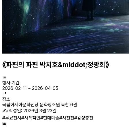
《파편의 파편 박치호&middot;정광희》
📅
행사 기간
2026-02-11
~
2026-04-05
📍
장소
국립아시아문화전당 문화창조원 복합 6관
✍️ 작성일:
2026년 3월 23일
#
무료전시
#
사색적인
#
현대미술
#
사진전
#
감성충전
📖