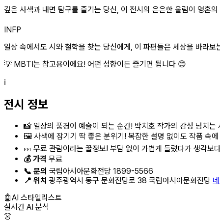
깊은 사색과 내면 탐구를 즐기는 당신, 이 전시의 은은한 울림이 영혼의 양
INFP
일상 속에서도 시와 철학을 찾는 당신에게, 이 파편들은 세상을 바라보는 
💡 MBTI는 참고용이에요! 어떤 성향이든 즐기면 됩니다 😊
ℹ️
전시 정보
📸 일상의 풍경이 예술이 되는 순간! 박치호 작가의 감성 넘치는
🖼️ 사색에 잠기기 딱 좋은 분위기! 복잡한 설명 없이도 작품 속에
🎫 무료 관람이라는 꿀정보! 부담 없이 가볍게 들렀다가 생각보다
💰 가격
무료
📞 문의
국립아시아문화전당 1899-5566
📍 위치
광주광역시 동구 문화전당로 38 국립아시아문화전당
네
🤖
AI 스타일리스트
실시간 AI 분석
👗