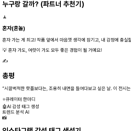
누구랑 갈까?
(파트너 추천기)
🧘
혼자(혼놀)
혼자 가는 게 최고! 작품 앞에서 마음껏 생각에 잠기고, 내 감정에 충실할
💡 혼자 가도, 여럿이 가도 모두 좋은 경험이 될 거예요!
✍️
총평
“
시끌벅적한 핫플보다는, 조용히 내면을 들여다보고 싶은 날. 이 전시는 
⭐
큐레이터 한마디
🤖
AI 감성 태그 생성
트렌드 분석 AI
📸
인스타그램 감성 태그 생성기