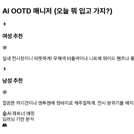
AI OOTD 매니저
(오늘 뭐 입고 가지?)
👩
여성 추천
💬
실내 전시장이니 따뜻하게! 무채색 터틀넥이나 니트에 와이드 팬츠나 롱스
👨
남성 추천
💬
깔끔한 카디건이나 맨투맨에 청바지로 캐주얼하게. 전시 분위기를 해치
🤖
AI 파트너 매칭
딥러닝 기반 분석
👥