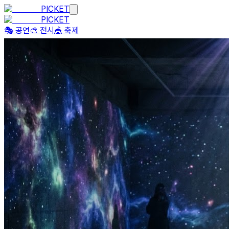
PICKET
PICKET
🎭 공연
🎨 전시
🎪 축제