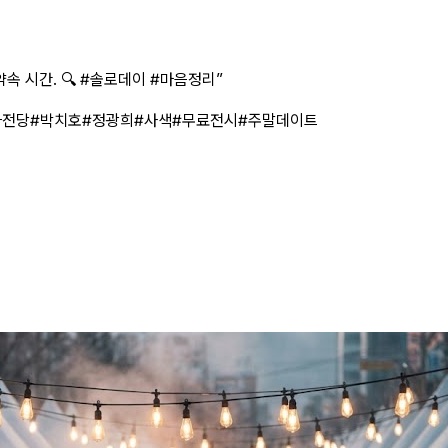
속 시간. 🔍 #솔로데이 #마음정리
”
화전당
#박치호
#정광희
#사색
#무료전시
#주말데이트