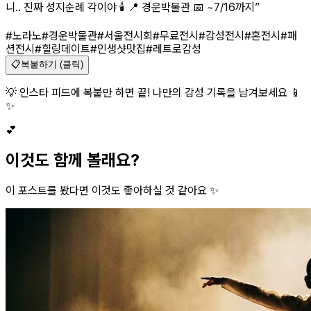
니.. 진짜 성지순례 각이야 🕯️ 📍 경운박물관 📅 ~7/16까지
”
#노라노
#경운박물관
#서울전시회
#무료전시
#감성전시
#혼전시
#패
션전시
#힐링데이트
#인생샷맛집
#레트로감성
📋
복붙하기 (클릭)
💡 인스타 피드에 복붙만 하면 끝! 나만의 감성 기록을 남겨보세요 📱
✨
💕
이것도 함께 볼래요?
이 포스트를 봤다면 이것도 좋아하실 것 같아요 ✨