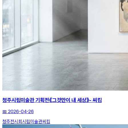
청주시립미술관 기획전《그것만이 내 세상》- 씨킴
📅
2026-04-26
청주전시회
시립미술관
씨킴