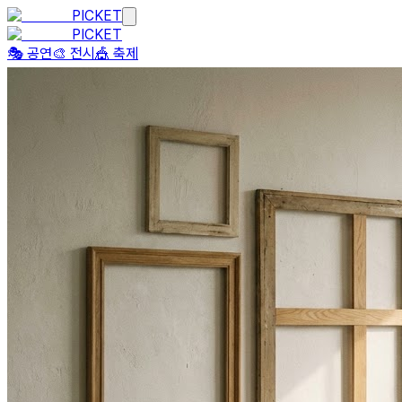
PICKET
PICKET
🎭 공연
🎨 전시
🎪 축제