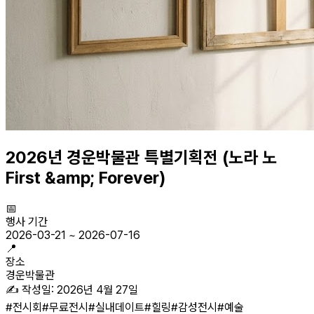
2026년 경운박물관 특별기획전 (노라 노
First &amp; Forever)
📅
행사 기간
2026-03-21
~
2026-07-16
📍
장소
경운박물관
✍️ 작성일:
2026년 4월 27일
#
전시회
#
무료전시
#
실내데이트
#
힐링
#
감성전시
#
예술