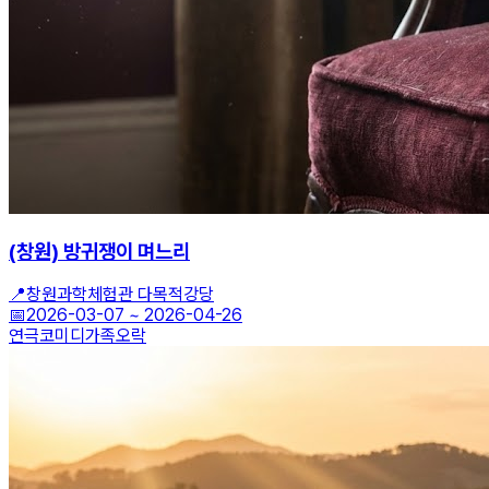
(창원) 방귀쟁이 며느리
📍
창원과학체험관 다목적강당
📅
2026-03-07
~
2026-04-26
연극
코미디
가족오락