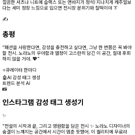
깔끔한 셔츠나 니트에 슬랙스 또는 면바지가 정석! 지나치게 캐주얼보
다는 세미 정장 느낌으로 입으면 전시장 분위기와 찰떡이야 👔
✍️
총평
“
패션을 사랑한다면, 감성을 충전하고 싶다면, 그냥 한 번쯤은 꼭 봐야
할 전시. 노라노의 우아함과 열정이 고스란히 담긴 이 공간, 절대 후회
하지 않을 거야. 💖
”
⭐
큐레이터 한마디
🤖
AI 감성 태그 생성
트렌드 분석 AI
📸
인스타그램 감성 태그 생성기
✨
“
전설의 시작과 끝, 그리고 영원함을 담은 전시 ✨ 노라노 디자이너의
숨결이 느껴지는 공간에서 시간이 멈춘 듯했어. 이 퀄리티에 무료라