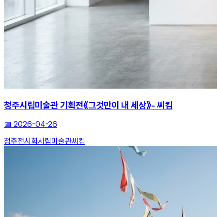
청주시립미술관 기획전《그것만이 내 세상》- 씨킴
📅
2026-04-26
청주전시회
시립미술관
씨킴