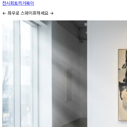
전시회
토끼
거북이
← 좌우로 스와이프하세요 →