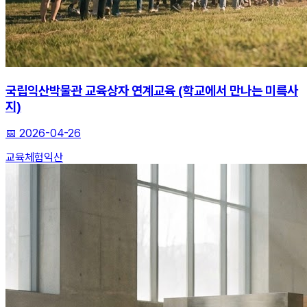
국립익산박물관 교육상자 연계교육 (학교에서 만나는 미륵사
지)
📅
2026-04-26
교육
체험
익산