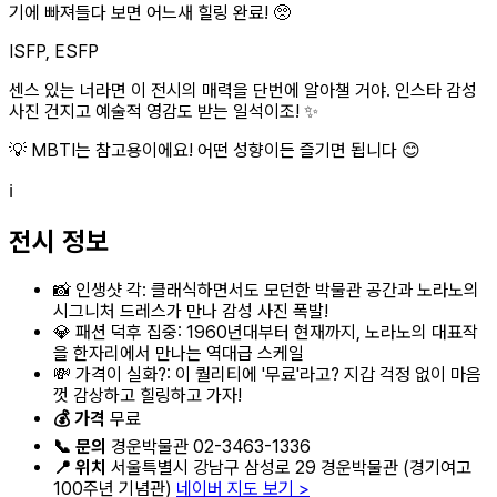
기에 빠져들다 보면 어느새 힐링 완료! 🥺
ISFP, ESFP
센스 있는 너라면 이 전시의 매력을 단번에 알아챌 거야. 인스타 감성
사진 건지고 예술적 영감도 받는 일석이조! ✨
💡 MBTI는 참고용이에요! 어떤 성향이든 즐기면 됩니다 😊
ℹ️
전시 정보
📸 인생샷 각: 클래식하면서도 모던한 박물관 공간과 노라노의
시그니처 드레스가 만나 감성 사진 폭발!
💎 패션 덕후 집중: 1960년대부터 현재까지, 노라노의 대표작
을 한자리에서 만나는 역대급 스케일
💸 가격이 실화?: 이 퀄리티에 '무료'라고? 지갑 걱정 없이 마음
껏 감상하고 힐링하고 가자!
💰 가격
무료
📞 문의
경운박물관 02-3463-1336
📍 위치
서울특별시 강남구 삼성로 29 경운박물관 (경기여고
100주년 기념관)
네이버 지도 보기 >