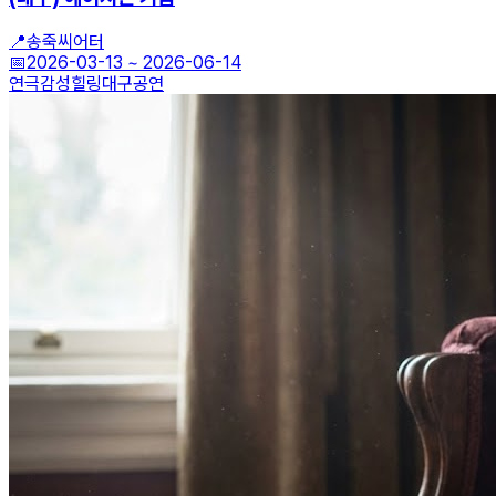
📍
송죽씨어터
📅
2026-03-13
~
2026-06-14
연극
감성힐링
대구공연