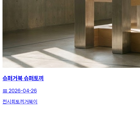
슈퍼거북 슈퍼토끼
📅
2026-04-26
전시회
토끼
거북이