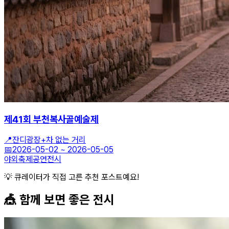
제41회 부천복사골예술제
📍
잔디광장+차 없는 거리
📅
2026-05-02
~
2026-05-05
야외축제
공연
전시
💡 큐레이터가 직접 고른 추천 포스트예요!
🎪 함께 보면 좋은
전시