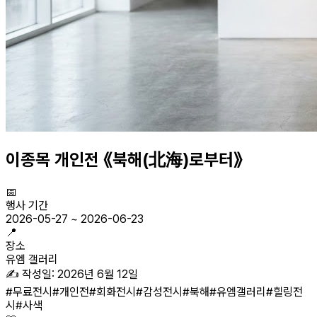
이종목 개인전 《북해(北海)로부터》
📅
행사 기간
2026-05-27
~
2026-06-23
📍
장소
유엠 갤러리
✍️ 작성일:
2026년 6월 12일
#
무료전시
#
개인전
#
회화전시
#
감성전시
#
북해
#
유엠갤러리
#
힐링전
시
#
사색