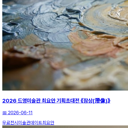
2026 드영미술관 최요안 기획초대전 《잠상(潛像)》
📅
2026-06-11
무료전시
미술관데이트
최요안