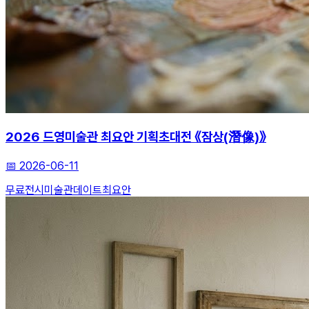
2026 드영미술관 최요안 기획초대전 《잠상(潛像)》
📅
2026-06-11
무료전시
미술관데이트
최요안