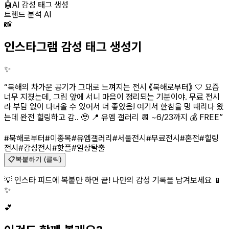
🤖
AI 감성 태그 생성
트렌드 분석 AI
📸
인스타그램 감성 태그 생성기
✨
“
북해의 차가운 공기가 그대로 느껴지는 전시 《북해로부터》 🤍 요즘
너무 지쳤는데, 그림 앞에 서니 마음이 정리되는 기분이야. 무료 전시
라 부담 없이 다녀올 수 있어서 더 좋았음! 여기서 한참을 멍 때리다 왔
는데 완전 힐링하고 감.. 🥹 📍 유엠 갤러리 📆 ~6/23까지 💰 FREE
”
#북해로부터
#이종목
#유엠갤러리
#서울전시
#무료전시
#혼전
#힐링
전시
#감성전시
#핫플
#일상탈출
📋
복붙하기 (클릭)
💡 인스타 피드에 복붙만 하면 끝! 나만의 감성 기록을 남겨보세요 📱
✨
💕