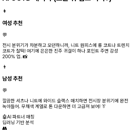
👩
여성 추천
💬
전시 분위기가 차분하고 모던하니까, 니트 원피스에 롱 코트나 트렌치
코트가 찰떡! 여기에 은은한 진주 귀걸이 하나 포인트 주면 감성
200% 업. 📸
👨
남성 추천
💬
깔끔한 셔츠나 니트에 와이드 슬랙스 매치하면 전시장 분위기에 완전
녹아들어. 무채색 계열로 톤 다운하면 더 고급져 보여! 👔
🤖
AI 파트너 매칭
딥러닝 기반 분석
👥