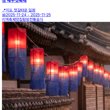
섬 새우젓축제
📍
지도 젓갈타운 일원
📅
2025-11-24
~
2025-11-25
지역축제
맛집탐방
전통음식