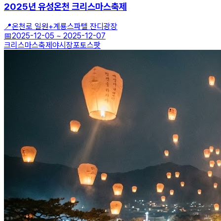
2025년 유성온천 크리스마스축제
📍
온천로 일원+계룡스파텔 잔디광장
📅
2025-12-05
~
2025-12-07
크리스마스축제
야시장
포토스팟