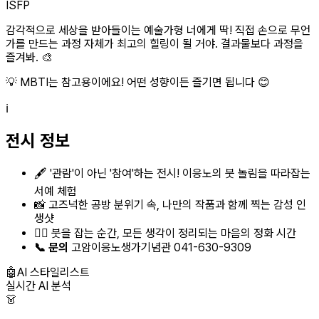
ISFP
감각적으로 세상을 받아들이는 예술가형 너에게 딱! 직접 손으로 무언
가를 만드는 과정 자체가 최고의 힐링이 될 거야. 결과물보다 과정을
즐겨봐. 🎨
💡 MBTI는 참고용이에요! 어떤 성향이든 즐기면 됩니다 😊
ℹ️
전시 정보
🖋️ '관람'이 아닌 '참여'하는 전시! 이응노의 붓 놀림을 따라잡는
서예 체험
📸 고즈넉한 공방 분위기 속, 나만의 작품과 함께 찍는 감성 인
생샷
🧘‍♀️ 붓을 잡는 순간, 모든 생각이 정리되는 마음의 정화 시간
📞 문의
고암이응노생가기념관 041-630-9309
🤖
AI 스타일리스트
실시간 AI 분석
👗