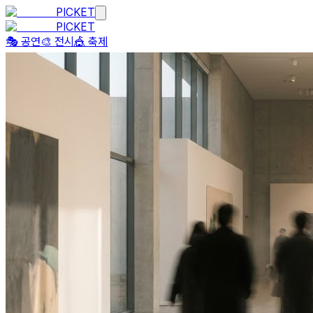
PICKET
PICKET
🎭 공연
🎨 전시
🎪 축제