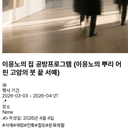
이응노의 집 공방프로그램 (이응노의 뿌리 어
린 고암의 붓 끝 서예)
📅
행사 기간
2026-03-03
~
2026-04-21
📍
장소
None
✍️ 작성일:
2026년 4월 4일
#
서예
#
체험
#
전통
#
힐링
#
문화생활