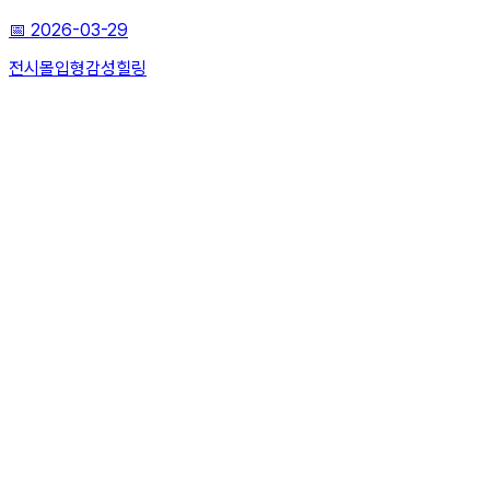
📅
2026-03-29
전시
몰입형
감성힐링