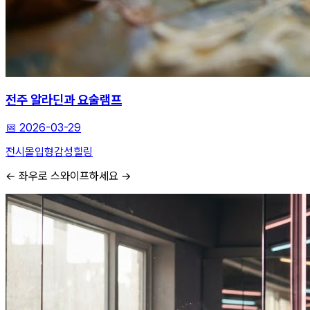
전주 알라딘과 요술램프
📅
2026-03-29
전시
몰입형
감성힐링
← 좌우로 스와이프하세요 →