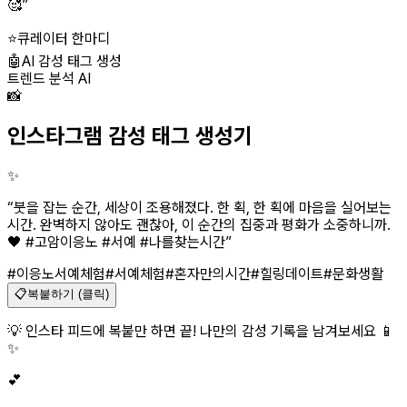
🥰
”
⭐
큐레이터 한마디
🤖
AI 감성 태그 생성
트렌드 분석 AI
📸
인스타그램 감성 태그 생성기
✨
“
붓을 잡는 순간, 세상이 조용해졌다. 한 획, 한 획에 마음을 실어보는
시간. 완벽하지 않아도 괜찮아, 이 순간의 집중과 평화가 소중하니까.
🖤 #고암이응노 #서예 #나를찾는시간
”
#이응노서예체험
#서예체험
#혼자만의시간
#힐링데이트
#문화생활
📋
복붙하기 (클릭)
💡 인스타 피드에 복붙만 하면 끝! 나만의 감성 기록을 남겨보세요 📱
✨
💕