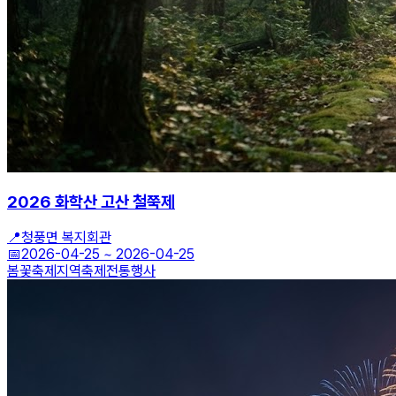
2026 화학산 고산 철쭉제
📍
청풍면 복지회관
📅
2026-04-25
~
2026-04-25
봄꽃축제
지역축제
전통행사