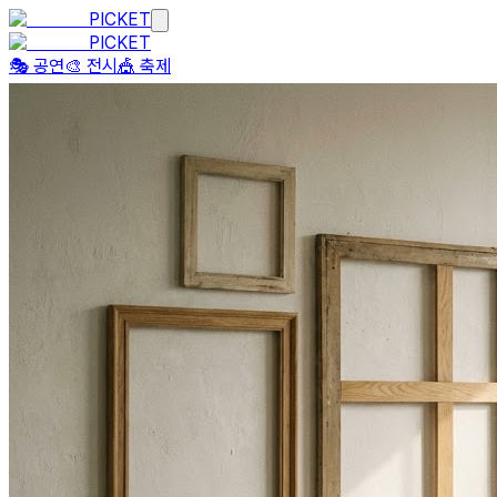
PICKET
PICKET
🎭 공연
🎨 전시
🎪 축제