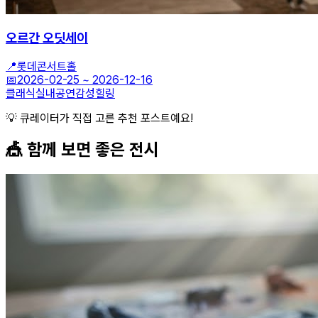
오르간 오딧세이
📍
롯데콘서트홀
📅
2026-02-25
~
2026-12-16
클래식
실내공연
감성힐링
💡 큐레이터가 직접 고른 추천 포스트예요!
🎪 함께 보면 좋은
전시