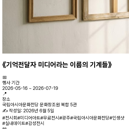
《기억전달자 미디어라는 이름의 기계들》
📅
행사 기간
2026-05-16
~
2026-07-19
📍
장소
국립아시아문화전당 문화창조원 복합 5관
✍️ 작성일:
2026년 6월 5일
#
전시회
#
미디어아트
#
무료전시
#
광주
#
국립아시아문화전당
#
인생샷
#
실내데이트
#
감성전시
📖