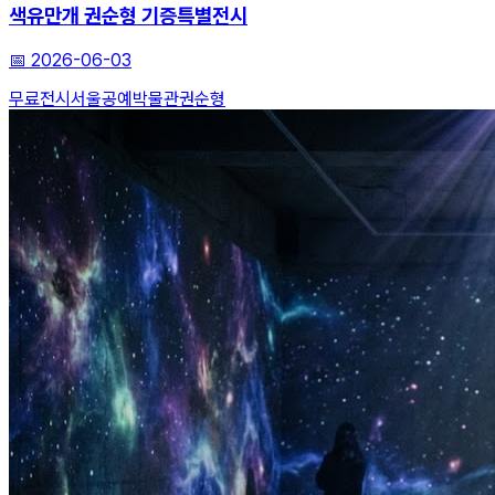
색유만개 권순형 기증특별전시
📅
2026-06-03
무료전시
서울공예박물관
권순형