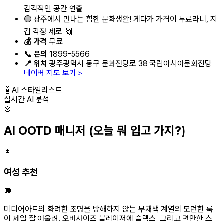
감각적인 공간 연출
🟢 광주에서 만나는 힙한 문화생활! 게다가 가격이 무료라니, 지
갑 걱정 제로 🙌
💰 가격
무료
📞 문의
1899-5566
📍 위치
광주광역시 동구 문화전당로 38 국립아시아문화전당
네이버 지도 보기 >
🤖
AI 스타일리스트
실시간 AI 분석
👗
AI OOTD 매니저
(오늘 뭐 입고 가지?)
👩
여성 추천
💬
미디어아트의 화려한 조명을 방해하지 않는 무채색 계열의 모던한 룩
이 제일 잘 어울려. 오버사이즈 블레이저에 슬랙스, 그리고 편안한 스