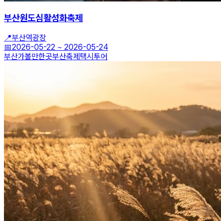
부산원도심활성화축제
📍
부산역광장
📅
2026-05-22
~
2026-05-24
부산가볼만한곳
부산축제
택시투어