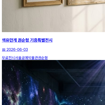
색유만개 권순형 기증특별전시
📅
2026-06-03
무료전시
서울공예박물관
권순형