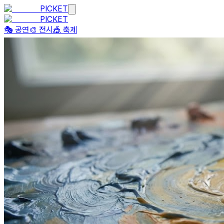
PICKET
PICKET
🎭 공연
🎨 전시
🎪 축제