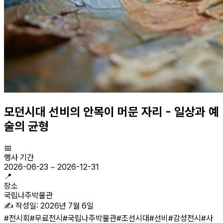
모던시대 선비의 안목이 머문 자리 - 일상과 예
술의 균형
📅
행사 기간
2026-06-23
~
2026-12-31
📍
장소
국립나주박물관
✍️ 작성일:
2026년 7월 6일
#
전시회
#
무료전시
#
국립나주박물관
#
조선시대
#
선비
#
감성전시
#
사