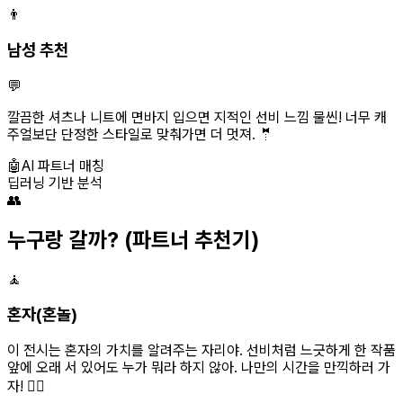
👨
남성 추천
💬
깔끔한 셔츠나 니트에 면바지 입으면 지적인 선비 느낌 물씬! 너무 캐
주얼보단 단정한 스타일로 맞춰가면 더 멋져. 🤵
🤖
AI 파트너 매칭
딥러닝 기반 분석
👥
누구랑 갈까?
(파트너 추천기)
🧘
혼자(혼놀)
이 전시는 혼자의 가치를 알려주는 자리야. 선비처럼 느긋하게 한 작품
앞에 오래 서 있어도 누가 뭐라 하지 않아. 나만의 시간을 만끽하러 가
자! 🚶‍♀️