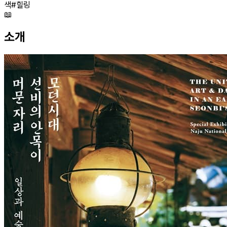
색
#
힐링
📖
소개