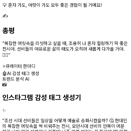
💡 혼자 가도, 여럿이 가도 모두 좋은 경험이 될 거예요!
✍️
총평
“
복잡한 머릿속을 리셋하고 싶을 때, 조용히 나 혼자 힐링하기 딱 좋은
전시야. 선비들의 여유로운 삶의 태도가 오히려 새롭게 다가올 거야.
🧘‍♀️
”
⭐
큐레이터 한마디
🤖
AI 감성 태그 생성
트렌드 분석 AI
📸
인스타그램 감성 태그 생성기
✨
“
조선 시대 선비들은 일상을 어떻게 예술로 승화시켰을까? 🤔 현대인
의 복잡한 머릿속을 싹 비워주는 전시, 모던시대 선비의 안목이 머문