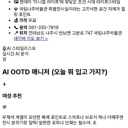
🖼️ 현대의 '미니멀 라이프'와 맞닿은 조선 시대 라이프스타일
💎 국립나주박물관 특별전시실이라는 고즈넉한 공간 자체가 힐
링 포인트
💰 가격
무료
📞 문의
061-330-7819
📍 위치
전라남도 나주시 반남면 고분로 747 국립나주박물관
네이버 지도 보기 >
🤖
AI 스타일리스트
실시간 AI 분석
👗
AI OOTD 매니저
(오늘 뭐 입고 가지?)
👩
여성 추천
💬
무채색 계열의 모던한 룩에 포인트로 스카프나 브로치 하나 더해주면
전시 분위기랑 찰떡! 발편한 로퍼나 단화는 필수야. 👢