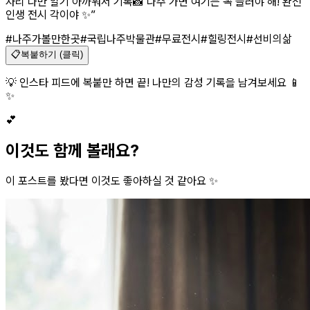
자리 나만 알기 아까워서 기록📸 나주 가면 여기는 꼭 들러야 해! 완전
인생 전시 각이야 ✨
”
#나주가볼만한곳
#국립나주박물관
#무료전시
#힐링전시
#선비의삶
📋
복붙하기 (클릭)
💡 인스타 피드에 복붙만 하면 끝! 나만의 감성 기록을 남겨보세요 📱
✨
💕
이것도 함께 볼래요?
이 포스트를 봤다면 이것도 좋아하실 것 같아요 ✨