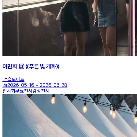
이민희 展 ⟪푸른 빛 개화⟫
📍
슬도아트
📅
2026-05-16
~
2026-06-28
전시회
무료전시
감성전시