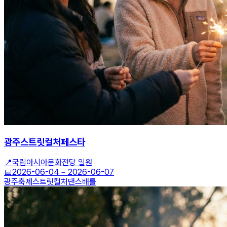
광주스트릿컬처페스타
📍
국립아시아문화전당 일원
📅
2026-06-04
~
2026-06-07
광주축제
스트릿컬처
댄스배틀