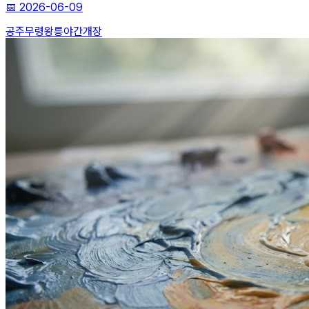
📅
2026-06-09
공주
무령왕릉
야간개장