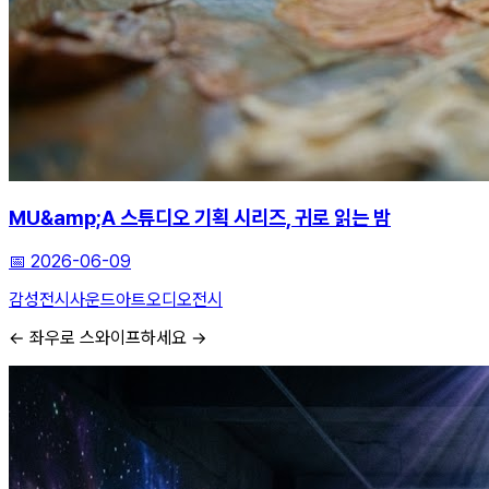
MU&amp;A 스튜디오 기획 시리즈, 귀로 읽는 밤
📅
2026-06-09
감성전시
사운드아트
오디오전시
← 좌우로 스와이프하세요 →