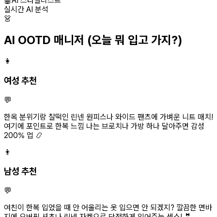
🤖
AI 스타일리스트
실시간 AI 분석
👗
AI OOTD 매니저
(오늘 뭐 입고 가지?)
👩
여성 추천
💬
한옥 분위기랑 찰떡인 린넨 원피스나 와이드 팬츠에 가벼운 니트 매치!
여기에 포인트로 한복 느낌 나는 브로치나 가방 하나 달아주면 감성
200% 업 📿
👨
남성 추천
💬
여친이 한복 입었을 때 안 어울리는 옷 입으면 안 되겠지? 깔끔한 면바
지에 오버핏 셔츠나 린넨 자켓으로 단정하게 입어주는 센스! 🤵