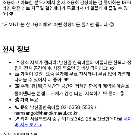
조용하고 아늑한 분위기에서 혼자 조용히 감상하는 걸 좋아하는 ISFJ
라면 완전 러브 자극일 걸? 게다가 무료라서 더 알뜰하게 즐길 수 있
어! 💖
💡 MBTI는 참고용이에요! 어떤 성향이든 즐기면 됩니다 😊
ℹ️
전시 정보
📍 장소 자체가 갤러리: 남산골 한옥마을의 아름다운 한옥과 정
원이 전시 공간이야. 사진 찍으면 인생샷 각이라고! 📸
🎫 가격이 '0원': 요즘 물가에 무료 전시라니! 부담 없이 가볍게
다녀올 수 있어서 더 좋아. 💸
🖼️ 주제 '겹(層)': 시간과 공간이 겹쳐진 한옥의 매력을 예술로
풀어낸다는 콘셉트 자체가 감성 터짐. 사색하기 딱 좋아. 🥺
💰 가격
무료
📞 문의
남산골한옥마을 02-6358-5539 /
namsangol@hanokmaeul.co.kr
📍 위치
서울특별시 중구 퇴계로34길 28 남산골한옥마을
네이
버 지도 보기 >