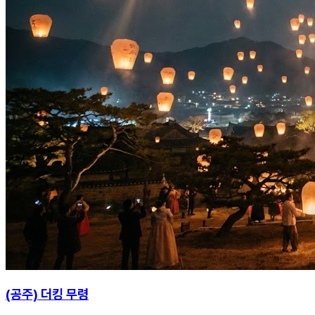
(공주) 더킹 무령