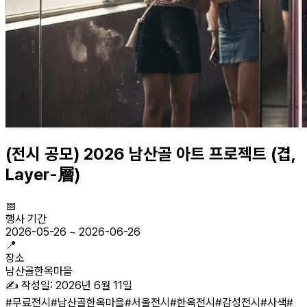
(전시 공모) 2026 남산골 아트 프로젝트 (겹,
Layer-層)
📅
행사 기간
2026-05-26
~
2026-06-26
📍
장소
남산골한옥마을
✍️ 작성일:
2026년 6월 11일
#
무료전시
#
남산골한옥마을
#
서울전시
#
한옥전시
#
감성전시
#
사색
#