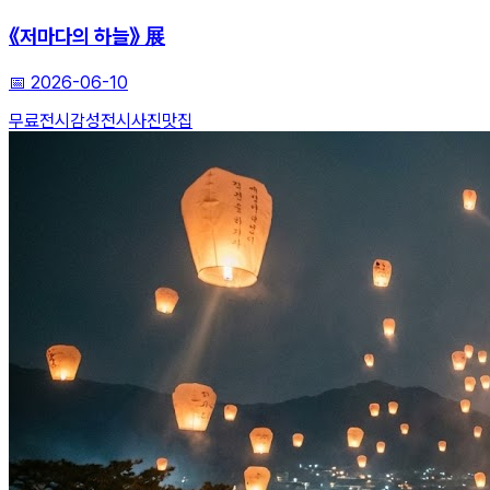
《저마다의 하늘》 展
📅
2026-06-10
무료전시
감성전시
사진맛집