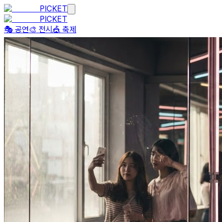
PICKET
PICKET
🎭 공연
🎨 전시
🎪 축제