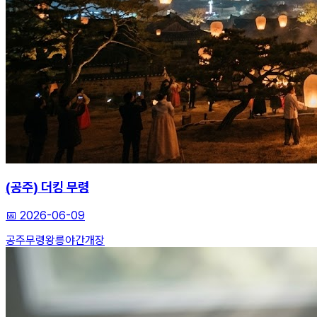
(공주) 더킹 무령
📅
2026-06-09
공주
무령왕릉
야간개장