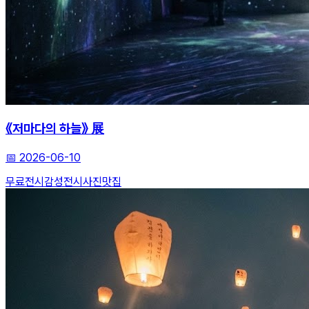
《저마다의 하늘》 展
📅
2026-06-10
무료전시
감성전시
사진맛집