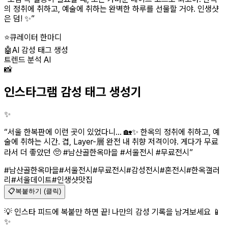
의 정취에 취하고, 예술에 취하는 완벽한 하루를 선물할 거야. 인생샷
은 덤! ✨
”
⭐
큐레이터 한마디
🤖
AI 감성 태그 생성
트렌드 분석 AI
📸
인스타그램 감성 태그 생성기
✨
“
서울 한복판에 이런 곳이 있었다니... 🏡✨ 한옥의 정취에 취하고, 예
술에 취하는 시간. 겹, Layer-層 완전 내 취향 저격이야. 게다가 무료
라서 더 좋았던 🥺 #남산골한옥마을 #서울전시 #무료전시
”
#남산골한옥마을
#서울전시
#무료전시
#감성전시
#혼전시
#한옥갤러
리
#서울데이트
#인생샷맛집
📋
복붙하기 (클릭)
💡 인스타 피드에 복붙만 하면 끝! 나만의 감성 기록을 남겨보세요 📱
✨