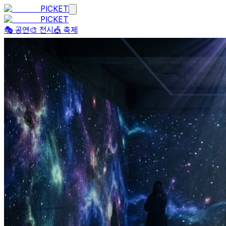
PICKET
PICKET
🎭 공연
🎨 전시
🎪 축제