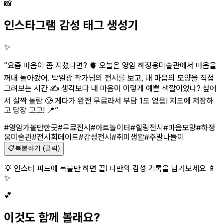
📸
인스타그램 감성 태그 생성기
✨
“
요즘 마음이 좀 지쳤다면? 🫀 오늘은 영암 하정웅미술관에서 마음을
꺼내 놀아봤어. 박일광 작가님의 전시를 보고, 내 마음의 모양을 직접
그려보는 시간 ✍️ 생각보다 내 마음이 이렇게 예쁜 색깔이었나? 싶어
서 살짝 놀람 🥲 게다가 완전 무료라서 부담 1도 없음! 지도에 저장하
고 당장 고고! 📍
”
#영암가볼만한곳
#무료전시
#아트놀이터
#힐링전시
#마음모양
#하정
웅미술관
#전시회데이트
#감성전시
#취미생활
#주말나들이
📋
복붙하기 (클릭)
💡 인스타 피드에 복붙만 하면 끝! 나만의 감성 기록을 남겨보세요 📱
✨
💕
이것도 함께 볼래요?