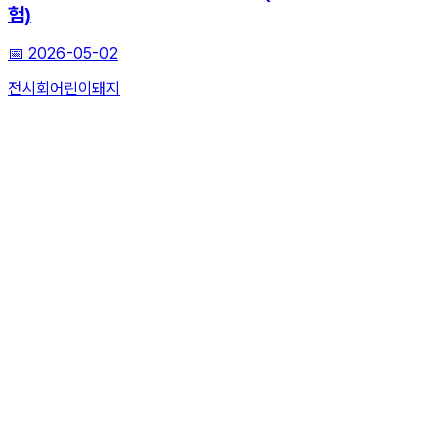
험)
📅
2026-05-02
전시회
어린이
돼지