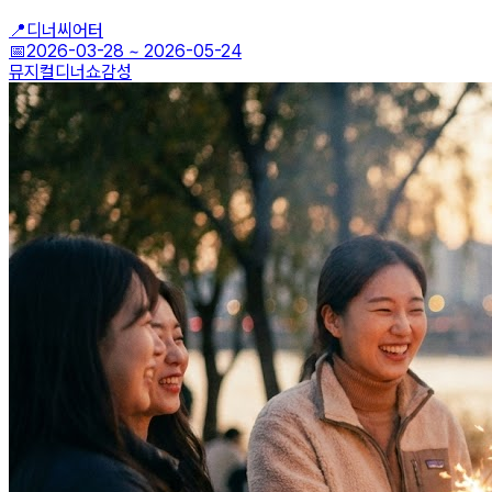
📍
디너씨어터
📅
2026-03-28
~
2026-05-24
뮤지컬
디너쇼
감성