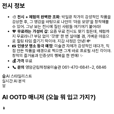
전시 정보
🎨
전시 + 체험의 완벽한 조화
: 박일광 작가의 감성적인 작품을
감상한 후, 그 영감을 바탕으로 나만의 ‘마음 모양’을 창작해볼
수 있어. 그냥 보는 전시에 질린 사람들 여기여기 붙어라!
💖
무료라는 가성비 갑
: 요즘 무료 전시도 찾기 힘든데, 체험까
지 무료라니? 부담 없이 ‘갓생’ 한 번 살아볼 겸, 가벼운 마음으
로 힐링 타임 즐기기 딱이야. 지갑 사정은 안녕! 💸
📸
인생샷 명소 등극 예정
: 미술관 자체가 감성적인 데다가, 직
접 만든 작품을 배경으로 찍으면 그게 바로 프로필 사진 각이야.
창작의 즐거움과 인증샷의 행복을 한 번에! ✨
💰 가격
무료
📞 문의
영암군립하정웅미술관 061-470-6841~2, 6846
🤖
AI 스타일리스트
실시간 AI 분석
👗
AI OOTD 매니저
(오늘 뭐 입고 가지?)
👩