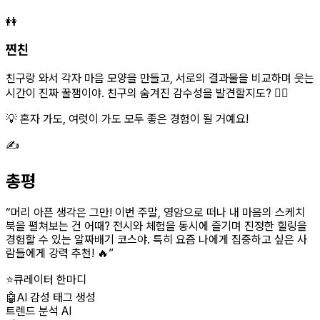
👭
찐친
친구랑 와서 각자 마음 모양을 만들고, 서로의 결과물을 비교하며 웃는
시간이 진짜 꿀잼이야. 친구의 숨겨진 감수성을 발견할지도? 👯‍♀️
💡 혼자 가도, 여럿이 가도 모두 좋은 경험이 될 거예요!
✍️
총평
“
머리 아픈 생각은 그만! 이번 주말, 영암으로 떠나 내 마음의 스케치
북을 펼쳐보는 건 어때? 전시와 체험을 동시에 즐기며 진정한 힐링을
경험할 수 있는 알짜배기 코스야. 특히 요즘 나에게 집중하고 싶은 사
람들에게 강력 추천! 🔥
”
⭐
큐레이터 한마디
🤖
AI 감성 태그 생성
트렌드 분석 AI