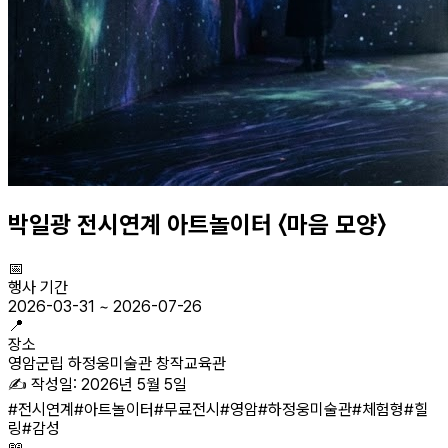
박일광 전시연계 아트놀이터 〈마음 모양〉
📅
행사 기간
2026-03-31
~
2026-07-26
📍
장소
영암군립 하정웅미술관 창작교육관
✍️ 작성일:
2026년 5월 5일
#
전시연계
#
아트놀이터
#
무료전시
#
영암
#
하정웅미술관
#
체험형
#
힐
링
#
감성
📖