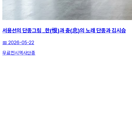
서용선의 단종그림 _한(恨)과 충(忠)의 노래 단종과 김시습
📅
2026-05-22
무료전시
역사
단종