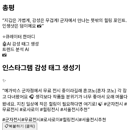
총평
“
지갑은 가볍게, 감성은 무겁게! 군자에서 만나는 뜻밖의 힐링 포인트.
인생샷은 덤이에요 📸
”
⭐
큐레이터 한마디
🤖
AI 감성 태그 생성
트렌드 분석 AI
📸
인스타그램 감성 태그 생성기
✨
“
메가박스 군자점에서 무료 전시 중이라길래 혼코노(혼자 코노) 각 잡
고 다녀왔어요 🎧 생각보다 작품들 분위기가 너무 좋아서 오래 머물다
왔네요. 지친 일상에 작은 힐링이 필요하다면 여기로! 🍃 #군자전시 #
무료전시 #로사로이 #힐링전시 #서울전시추천
”
#군자전시
#무료전시
#로사로이
#힐링전시
#서울전시추천
📋
복붙하기 (클릭)