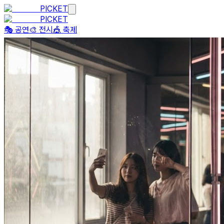
PICKET
PICKET
🎭 공연
🎨 전시
🎪 축제