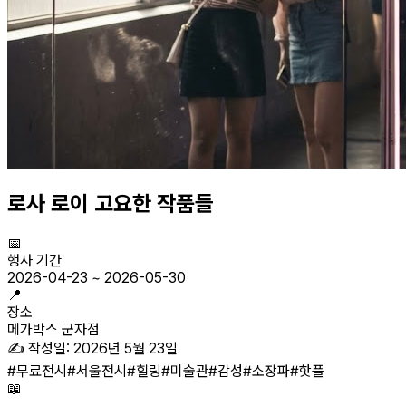
로사 로이 고요한 작품들
📅
행사 기간
2026-04-23
~
2026-05-30
📍
장소
메가박스 군자점
✍️ 작성일:
2026년 5월 23일
#
무료전시
#
서울전시
#
힐링
#
미술관
#
감성
#
소장파
#
핫플
📖