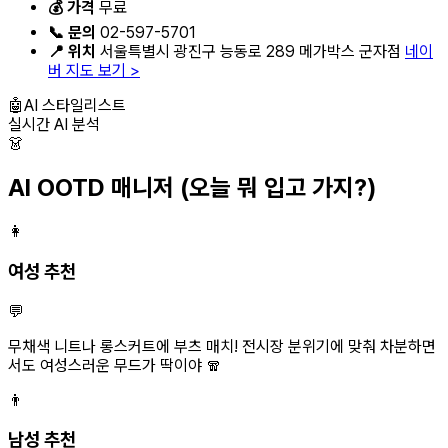
💰 가격
무료
📞 문의
02-597-5701
📍 위치
서울특별시 광진구 능동로 289 메가박스 군자점
네이
버 지도 보기 >
🤖
AI 스타일리스트
실시간 AI 분석
👗
AI OOTD 매니저
(오늘 뭐 입고 가지?)
👩
여성 추천
💬
무채색 니트나 롱스커트에 부츠 매치! 전시장 분위기에 맞춰 차분하면
서도 여성스러운 무드가 딱이야 🧣
👨
남성 추천