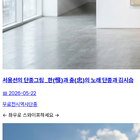
서용선의 단종그림 _한(恨)과 충(忠)의 노래 단종과 김시습
📅
2026-05-22
무료전시
역사
단종
← 좌우로 스와이프하세요 →