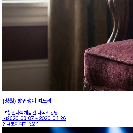
(창원) 방귀쟁이 며느리
📍
창원과학체험관 다목적강당
📅
2026-03-07
~
2026-04-26
연극
코미디
가족오락