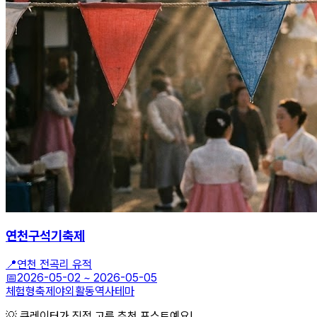
연천구석기축제
📍
연천 전곡리 유적
📅
2026-05-02
~
2026-05-05
체험형축제
야외활동
역사테마
💡 큐레이터가 직접 고른 추천 포스트예요!