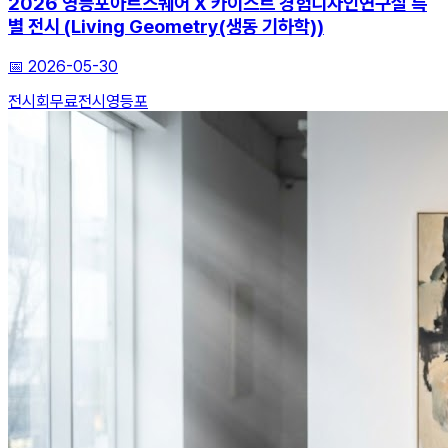
2026 영등포아트스퀘어 X 카이스트 경험디자인연구실 특
별 전시 (Living Geometry(생동 기하학))
📅
2026-05-30
전시회
무료전시
영등포