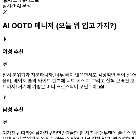
🤖
AI 스타일리스트
실시간 AI 분석
👗
AI OOTD 매니저
(오늘 뭐 입고 가지?)
👩
여성 추천
💬
전시 분위기가 차분하니까, 너무 튀지 않으면서도 감성적인 룩이 잘 어
울려. 베이지 톤의 와이드 팬츠에 니트 베스트, 그리고 살짝 오버핏 코
트까지! 거기에 가방은 미니 크로스백이 포인트야. 📸
👨
남성 추천
💬
여자친구 따라온 남자친구라면? 깔끔한 흰 셔츠나 맨투맨에 슬랙스 입
으면 전시 분위기에 완전 녹아들 수 있어. 너무 정장 말고, 캐주얼하면