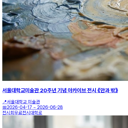
서울대학교미술관 20주년 기념 아카이브 전시 《안과 밖》
📍
서울대학교 미술관
📅
2026-04-17
~
2026-06-28
전시회
무료전시
대학로