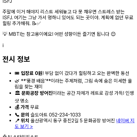
ISFJ
주말에 이거 해야지 리스트 세워놓고 다 못 채우면 스트레스 받는
ISFJ. 여기는 그냥 가서 멍하니 있어도 되는 곳이야. 계획에 없던 무료
힐링 추가해줘. 📝✅
💡 MBTI는 참고용이에요! 어떤 성향이든 즐기면 됩니다 😊
ℹ️
전시 정보
🎟️
입장료 0원
! 부담 없이 갔다가 힐링하고 오는 완벽한 동선
🌿 **'풍경 배음'**이라는 주제처럼, 그림 속에 숨은 미세한 울
림을 찾는 재미
🏛️
문화공장 방어진
이라는 공간 자체가 레트로 감성 가득! 인생
샷 명소
💰 가격
무료
📞 문의
슬도아트 052-234-1033
📍 위치
울산광역시 동구 중진2길 5 문화공장 방어진
네이버 지
도 보기 >