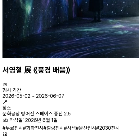
서영철 展 ⟪풍경 배음⟫
📅
행사 기간
2026-05-02
~
2026-06-07
📍
장소
문화공장 방어진 스페이스 중진 2.5
✍️ 작성일:
2026년 6월 1일
#
무료전시
#
회화전시
#
힐링전시
#
사색
#
울산전시
#
2030전시
📖