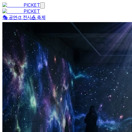
PICKET
PICKET
🎭 공연
🎨 전시
🎪 축제