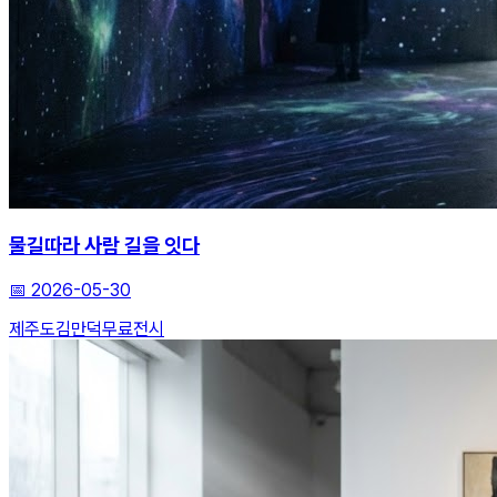
물길따라 사람 길을 잇다
📅
2026-05-30
제주도
김만덕
무료전시