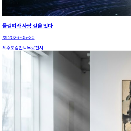
물길따라 사람 길을 잇다
📅
2026-05-30
제주도
김만덕
무료전시