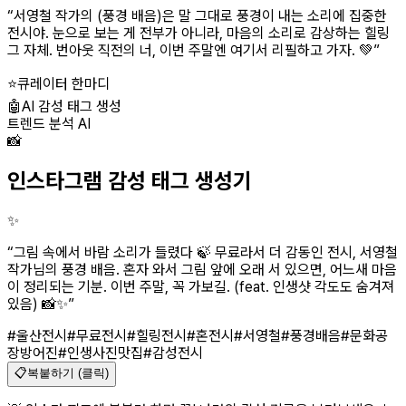
“
서영철 작가의 (풍경 배음)은 말 그대로 풍경이 내는 소리에 집중한
전시야. 눈으로 보는 게 전부가 아니라, 마음의 소리로 감상하는 힐링
그 자체. 번아웃 직전의 너, 이번 주말엔 여기서 리필하고 가자. 💚
”
⭐
큐레이터 한마디
🤖
AI 감성 태그 생성
트렌드 분석 AI
📸
인스타그램 감성 태그 생성기
✨
“
그림 속에서 바람 소리가 들렸다 🍃 무료라서 더 감동인 전시, 서영철
작가님의 풍경 배음. 혼자 와서 그림 앞에 오래 서 있으면, 어느새 마음
이 정리되는 기분. 이번 주말, 꼭 가보길. (feat. 인생샷 각도도 숨겨져
있음) 📸✨
”
#울산전시
#무료전시
#힐링전시
#혼전시
#서영철
#풍경배음
#문화공
장방어진
#인생사진맛집
#감성전시
📋
복붙하기 (클릭)