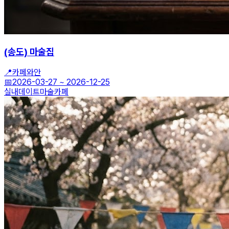
(송도) 마술집
📍
카페와안
📅
2026-03-27
~
2026-12-25
실내데이트
마술
카페