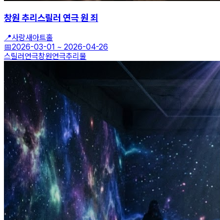
창원 추리스릴러 연극 원 죄
📍
사랑새아트홀
📅
2026-03-01
~
2026-04-26
스릴러연극
창원연극
추리물