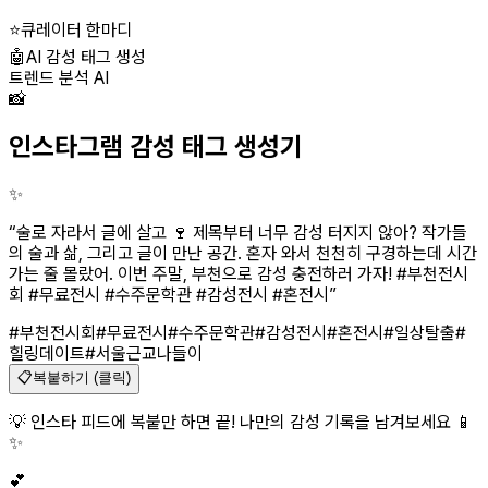
⭐
큐레이터 한마디
🤖
AI 감성 태그 생성
트렌드 분석 AI
📸
인스타그램 감성 태그 생성기
✨
“
술로 자라서 글에 살고 🍷 제목부터 너무 감성 터지지 않아? 작가들
의 술과 삶, 그리고 글이 만난 공간. 혼자 와서 천천히 구경하는데 시간
가는 줄 몰랐어. 이번 주말, 부천으로 감성 충전하러 가자! #부천전시
회 #무료전시 #수주문학관 #감성전시 #혼전시
”
#부천전시회
#무료전시
#수주문학관
#감성전시
#혼전시
#일상탈출
#
힐링데이트
#서울근교나들이
📋
복붙하기 (클릭)
💡 인스타 피드에 복붙만 하면 끝! 나만의 감성 기록을 남겨보세요 📱
✨
💕