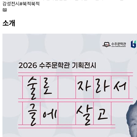
감성전시
#
북적북적
📖
소개