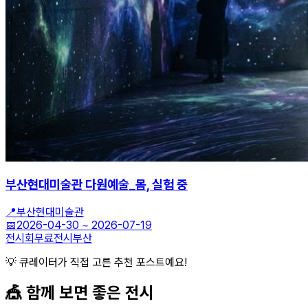
부산현대미술관 다원예술_몸, 실험 중
📍
부산현대미술관
📅
2026-04-30
~
2026-07-19
전시회
무료전시
부산
💡 큐레이터가 직접 고른 추천 포스트예요!
🎪 함께 보면 좋은
전시