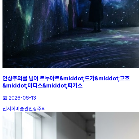
인상주의를 넘어 르누아르&middot;드가&middot;고흐
&middot;마티스&middot;피카소
📅
2026-06-13
전시회
미술관
인상주의