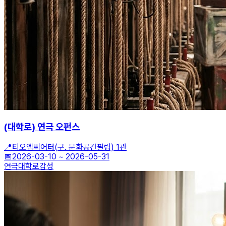
(대학로) 연극 오펀스
📍
티오엠씨어터(구. 문화공간필링) 1관
📅
2026-03-10
~
2026-05-31
연극
대학로
감성