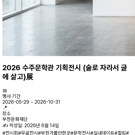
2026 수주문학관 기획전시 (술로 자라서 글
에 살고)展
📅
행사 기간
2026-05-29
~
2026-10-31
📍
장소
부천문화재단
✍️ 작성일:
2026년 6월 14일
#
전시회
#
무료전시
#
부천가볼만한곳
#
문학전시
#
실내데이트
#
힐링
#