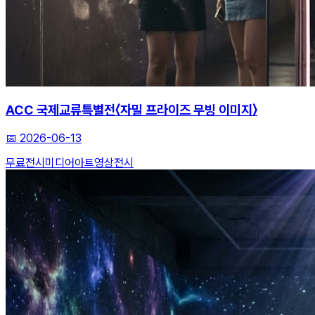
ACC 국제교류특별전〈자밀 프라이즈 무빙 이미지〉
📅
2026-06-13
무료전시
미디어아트
영상전시