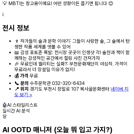
💡 MBTI는 참고용이에요! 어떤 성향이든 즐기면 됩니다 😊
ℹ️
전시 정보
🍷 작가들의 술과 문학 이야기: 그들이 사랑한 술, 그 술에서 탄
생한 작품 세계를 엿볼 수 있어
📖 감성 포토존 폭발: 전시장 곳곳이 인생샷 각! 술잔과 책이 함
께하는 감성적인 공간에서 힐링 사진 건져가자
🎉 무료인데 퀄리티는 실화?: 부천문화재단의 야심작. 가격이
무료라서 더 망설일 이유가 없지!
💰 가격
무료
📞 문의
수주문학관 032-320-6434
📍 위치
경기도 부천시 장말로 107 복사골문화센터
네이버 지
도 보기 >
🤖
AI 스타일리스트
실시간 AI 분석
👗
AI OOTD 매니저
(오늘 뭐 입고 가지?)