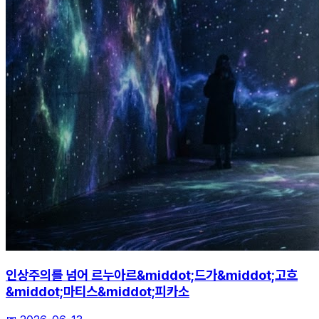
인상주의를 넘어 르누아르&middot;드가&middot;고흐
&middot;마티스&middot;피카소