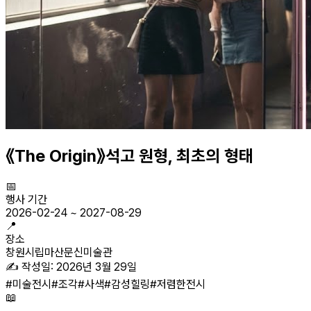
《The Origin》석고 원형, 최초의 형태
📅
행사 기간
2026-02-24
~
2027-08-29
📍
장소
창원시립마산문신미술관
✍️ 작성일:
2026년 3월 29일
#
미술전시
#
조각
#
사색
#
감성힐링
#
저렴한전시
📖