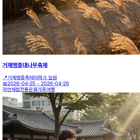
거제맹종대나무축제
📍
거제맹종죽테마파크 일원
📅
2026-04-25
~
2026-04-26
자연체험
전통문화
가족여행