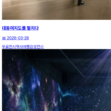
대동여지도를 펼치다
📅
2026-03-28
무료전시
역사여행
감성전시