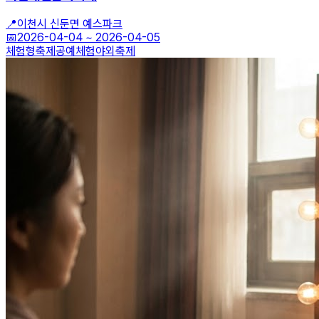
📍
이천시 신둔면 예스파크
📅
2026-04-04
~
2026-04-05
체험형축제
공예체험
야외축제