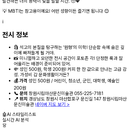
발견하는 너의 능력이 빛을 발할 시간. 🥺💖
💡 MBTI는 참고용이에요! 어떤 성향이든 즐기면 됩니다 😊
ℹ️
전시 정보
🗿 석고의 본질을 탐구하는 '원형'의 미학! 단순함 속에 숨은 깊
이에 빠져들게 될 거야.
📸 미니멀하고 모던한 전시 공간이 포토존 각! 단정한 룩과 잘
어울리는 배경이 준비되어 있어.
💸 성인 500원, 학생 200원! 커피 한 잔 값으로 만나는 고급 감
성. 가성비 갑 문화생활이거든?
💰 가격
성인 500원 / 어린이, 청소년, 군인, 대학생, 예술인
200원
📞 문의
창원시립마산문신미술관 055-225-7181
📍 위치
경상남도 창원시 마산합포구 문신길 147 창원시립마산
문신미술관
네이버 지도 보기 >
🤖
AI 스타일리스트
실시간 AI 분석
👗