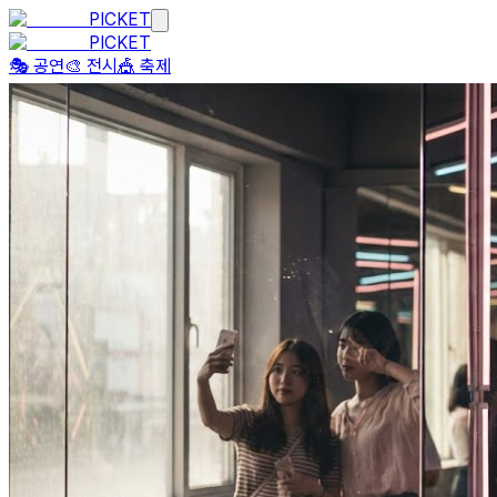
PICKET
PICKET
🎭 공연
🎨 전시
🎪 축제