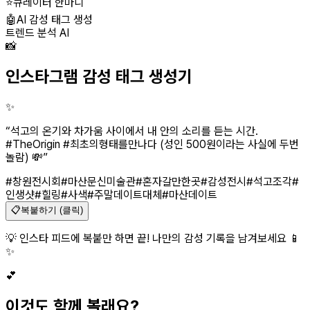
⭐
큐레이터 한마디
🤖
AI 감성 태그 생성
트렌드 분석 AI
📸
인스타그램 감성 태그 생성기
✨
“
석고의 온기와 차가움 사이에서 내 안의 소리를 듣는 시간.
#TheOrigin #최초의형태를만나다 (성인 500원이라는 사실에 두번
놀람) 💸
”
#창원전시회
#마산문신미술관
#혼자갈만한곳
#감성전시
#석고조각
#
인생샷
#힐링
#사색
#주말데이트대체
#마산데이트
📋
복붙하기 (클릭)
💡 인스타 피드에 복붙만 하면 끝! 나만의 감성 기록을 남겨보세요 📱
✨
💕
이것도 함께 볼래요?