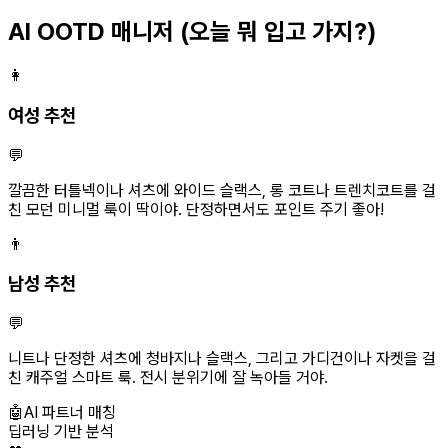
AI OOTD 매니저
(오늘 뭐 입고 가지?)
👩
여성 추천
💬
깔끔한 터틀넥이나 셔츠에 와이드 슬랙스, 롱 코트나 트렌치코트를 걸
친 모던 미니멀 룩이 딱이야. 단정하면서도 포인트 주기 좋아!
👨
남성 추천
💬
니트나 단정한 셔츠에 청바지나 슬랙스, 그리고 가디건이나 자켓을 걸
친 캐주얼 스마트 룩. 전시 분위기에 잘 녹아들 거야.
🤖
AI 파트너 매칭
딥러닝 기반 분석