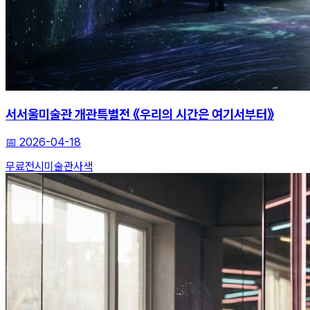
서서울미술관 개관특별전 《우리의 시간은 여기서부터》
📅
2026-04-18
무료전시
미술관
사색