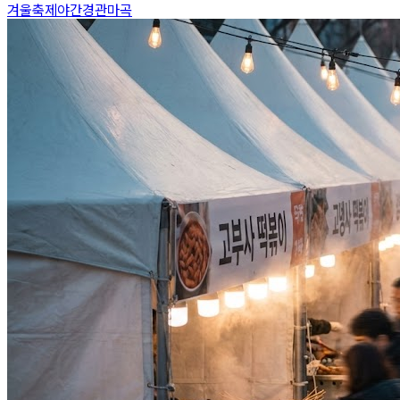
겨울축제
야간경관
마곡