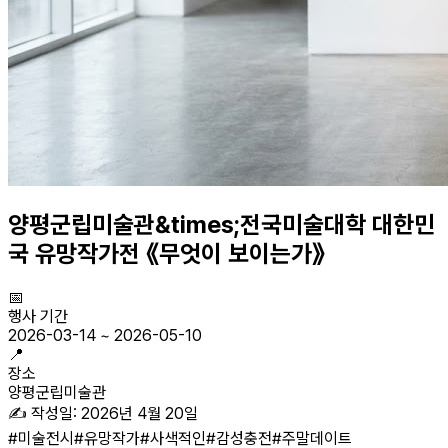
양평군립미술관&times;전국미술대학 대한민
국 유망작가전 《무엇이 보이는가》
📅
행사 기간
2026-03-14
~
2026-05-10
📍
장소
양평군립미술관
✍️ 작성일:
2026년 4월 20일
#
미술전시
#
유망작가
#
사색적인
#
감성충전
#
주말데이트