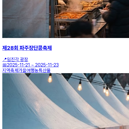
제28회 파주장단콩축제
📍
임진각 광장
📅
2025-11-21
~
2025-11-23
지역축제
가을여행
농특산물