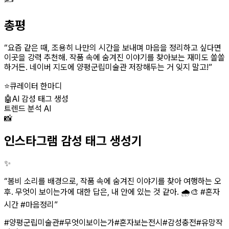
총평
“
요즘 같은 때, 조용히 나만의 시간을 보내며 마음을 정리하고 싶다면
이곳을 강력 추천해. 작품 속에 숨겨진 이야기를 찾아보는 재미도 쏠쏠
하거든. 네이버 지도에 양평군립미술관 저장해두는 거 잊지 말고!
”
⭐
큐레이터 한마디
🤖
AI 감성 태그 생성
트렌드 분석 AI
📸
인스타그램 감성 태그 생성기
✨
“
봄비 소리를 배경으로, 작품 속에 숨겨진 이야기를 찾아 여행하는 오
후. 무엇이 보이는가에 대한 답은, 내 안에 있는 것 같아. 🌧️🎨 #혼자
시간 #마음정리
”
#양평군립미술관
#무엇이보이는가
#혼자보는전시
#감성충전
#유망작