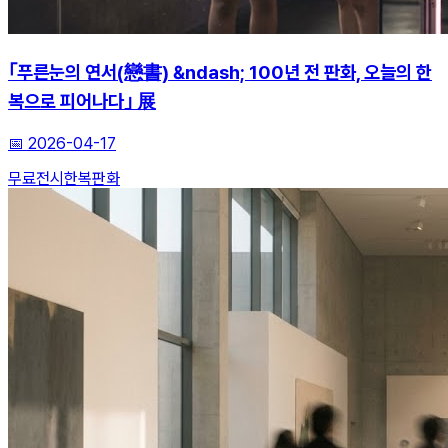
｢푸른눈의 연서(戀書) &ndash; 100년 전 판화, 오늘의 한
복으로 피어나다｣ 展
📅
2026-04-17
무료전시
한복
판화