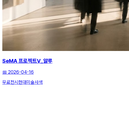
SeMA 프로젝트V_얄루
📅
2026-04-16
무료전시
현대미술
사색