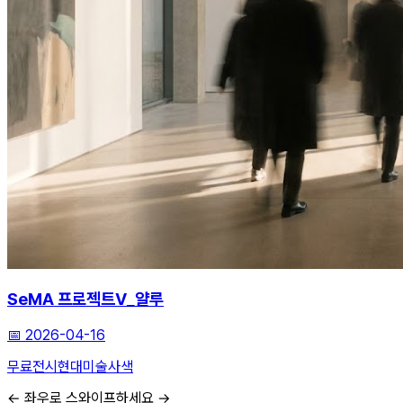
SeMA 프로젝트V_얄루
📅
2026-04-16
무료전시
현대미술
사색
← 좌우로 스와이프하세요 →