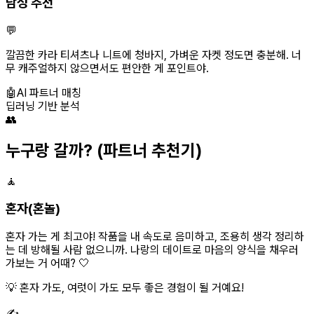
남성 추천
💬
깔끔한 카라 티셔츠나 니트에 청바지, 가벼운 자켓 정도면 충분해. 너
무 캐주얼하지 않으면서도 편안한 게 포인트야.
🤖
AI 파트너 매칭
딥러닝 기반 분석
👥
누구랑 갈까?
(파트너 추천기)
🧘
혼자(혼놀)
혼자 가는 게 최고야! 작품을 내 속도로 음미하고, 조용히 생각 정리하
는 데 방해될 사람 없으니까. 나랑의 데이트로 마음의 양식을 채우러
가보는 거 어때? 🤍
💡 혼자 가도, 여럿이 가도 모두 좋은 경험이 될 거예요!
✍️