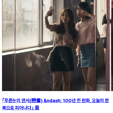
｢푸른눈의 연서(戀書) &ndash; 100년 전 판화, 오늘의 한
복으로 피어나다｣ 展