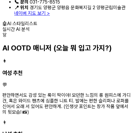
📞 문의
031-775-8515
📍 위치
경기도 양평군 양평읍 문화복지길 2 양평군립미술관
네이버 지도 보기 >
🤖
AI 스타일리스트
실시간 AI 분석
👗
AI OOTD 매니저
(오늘 뭐 입고 가지?)
👩
여성 추천
💬
편안하면서도 감성 있는 룩이 딱이야! 모던한 느낌의 롱 원피스에 가디
건, 혹은 와이드 팬츠에 심플한 니트 티. 발에는 편한 슬리퍼나 로퍼를
신어서 오래 서 있어도 편안하게. (인생샷 포인트는 창가 작품 앞에서
의 뒷모습! 📸)
👨