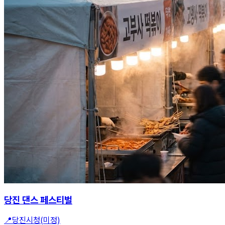
당진 댄스 페스티벌
📍
당진시청(미정)