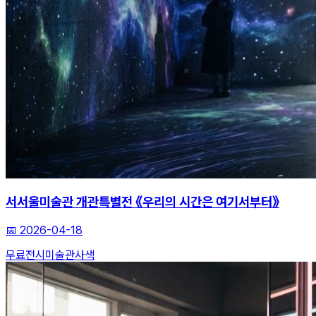
서서울미술관 개관특별전 《우리의 시간은 여기서부터》
📅
2026-04-18
무료전시
미술관
사색