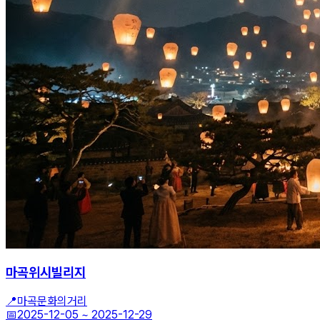
마곡위시빌리지
📍
마곡문화의거리
📅
2025-12-05
~
2025-12-29