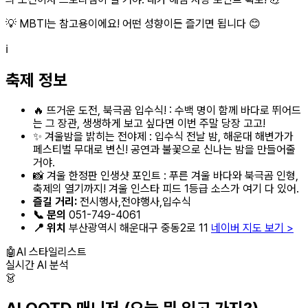
💡 MBTI는 참고용이에요! 어떤 성향이든 즐기면 됩니다 😊
ℹ️
축제 정보
🔥 뜨거운 도전, 북극곰 입수식! : 수백 명이 함께 바다로 뛰어드
는 그 장관, 생생하게 보고 싶다면 이번 주말 당장 고고!
✨ 겨울밤을 밝히는 전야제 : 입수식 전날 밤, 해운대 해변가가
페스티벌 무대로 변신! 공연과 불꽃으로 신나는 밤을 만들어줄
거야.
📸 겨울 한정판 인생샷 포인트 : 푸른 겨울 바다와 북극곰 인형,
축제의 열기까지! 겨울 인스타 피드 1등급 소스가 여기 다 있어.
즐길 거리:
전시행사,전야행사,입수식
📞 문의
051-749-4061
📍 위치
부산광역시 해운대구 중동2로 11
네이버 지도 보기 >
🤖
AI 스타일리스트
실시간 AI 분석
👗