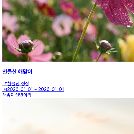
천을산 해맞이
📍
천을산 정상
📅
2026-01-01
~
2026-01-01
해맞이
신년
야외