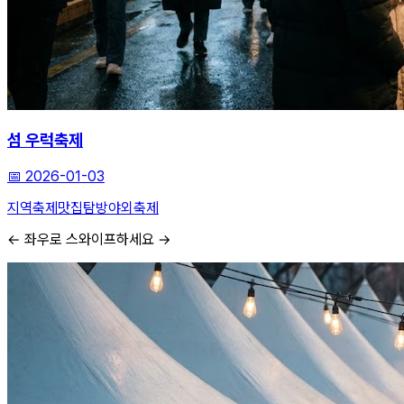
섬 우럭축제
📅
2026-01-03
지역축제
맛집탐방
야외축제
← 좌우로 스와이프하세요 →