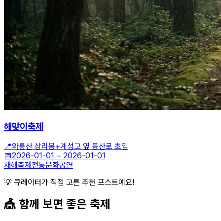
해맞이축제
📍
와룡산 상리봉+계성고 옆 등산로 초입
📅
2026-01-01
~
2026-01-01
새해축제
전통문화
공연
💡 큐레이터가 직접 고른 추천 포스트예요!
🎪 함께 보면 좋은
축제