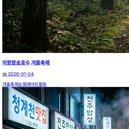
의왕왕송호수 겨울축제
📅
2026-01-04
겨울축제
눈썰매
야외활동