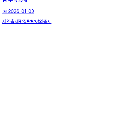
📅
2026-01-03
지역축제
맛집탐방
야외축제