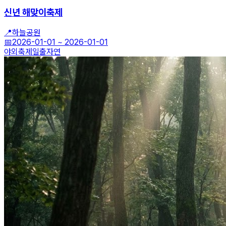
신년 해맞이축제
📍
하늘공원
📅
2026-01-01
~
2026-01-01
야외축제
일출
자연