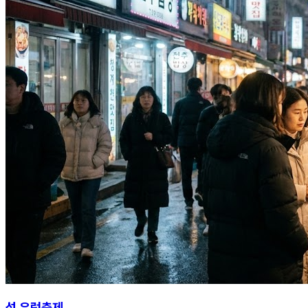
섬 우럭축제