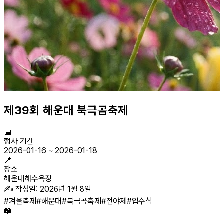
제39회 해운대 북극곰축제
📅
행사 기간
2026-01-16
~
2026-01-18
📍
장소
해운대해수욕장
✍️ 작성일:
2026년 1월 8일
#
겨울축제
#
해운대
#
북극곰축제
#
전야제
#
입수식
📖