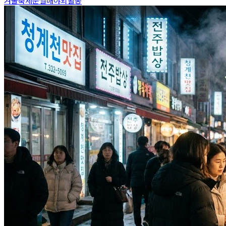
겨울축제
눈썰매
야외활동