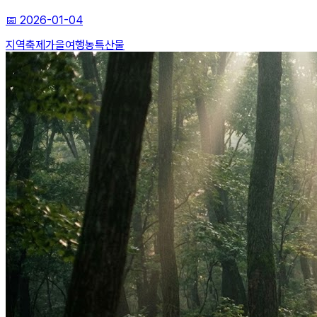
📅
2026-01-04
지역축제
가을여행
농특산물