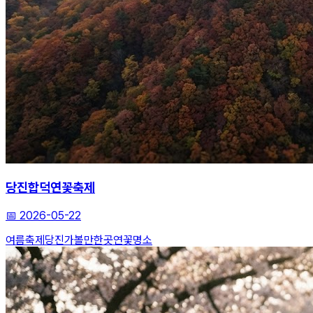
당진합덕연꽃축제
📅
2026-05-22
여름축제
당진가볼만한곳
연꽃명소