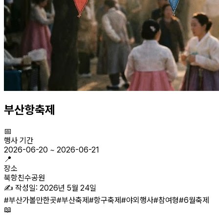
부산항축제
📅
행사 기간
2026-06-20
~
2026-06-21
📍
장소
북항친수공원
✍️ 작성일:
2026년 5월 24일
#
부산가볼만한곳
#
부산축제
#
항구축제
#
야외행사
#
참여형
#
6월축제
📖