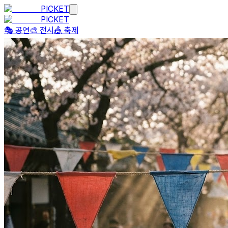
PICKET
PICKET
🎭 공연
🎨 전시
🎪 축제