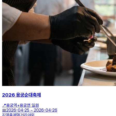
2026 용궁순대축제
📍
용궁역+용궁면 일원
📅
2026-04-25
~
2026-04-26
지역축제
먹거리
야외