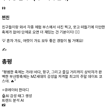
👭
찐친
친구들이랑 와서 각종 체험 부스에서 사진 찍고, 웃고 떠들기에 이만한
축제가 없어! 단체로 오면 더 재밌는 건 기본이지! 👯‍♀️
💡 혼자 가도, 여럿이 가도 모두 좋은 경험이 될 거예요!
✍️
총평
“
평범한 축제는 가라! 바다, 항구, 그리고 즐길 거리까지 삼박자가 완
벽한 부산항축제는 MZ세대의 감성을 저격할 최고의 주말 데이트 코
스야. 🔥
”
⭐
큐레이터 한마디
🤖
AI 감성 태그 생성
트렌드 분석 AI
📸