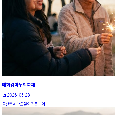
태화강마두희축제
📅
2026-05-23
울산축제
단오맞이
전통놀이