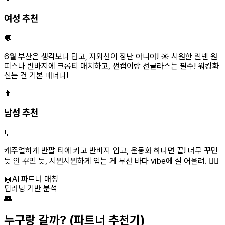
여성 추천
💬
6월 부산은 생각보다 덥고, 자외선이 장난 아니야! ☀️ 시원한 린넨 원
피스나 반바지에 크롭티 매치하고, 썬캡이랑 선글라스는 필수! 워킹화
신는 건 기본 매너다!
👨
남성 추천
💬
캐주얼하게 반팔 티에 카고 반바지 입고, 운동화 하나면 끝! 너무 꾸민
듯 안 꾸민 듯, 시원시원하게 입는 게 부산 바다 vibe에 잘 어울려. 🏄‍♂️
🤖
AI 파트너 매칭
딥러닝 기반 분석
👥
누구랑 갈까?
(파트너 추천기)