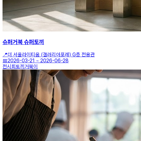
슈퍼거북 슈퍼토끼
📍
더 서울라이티움 (갤러리아포레) G층 전용관
📅
2026-03-21
~
2026-06-28
전시회
토끼
거북이