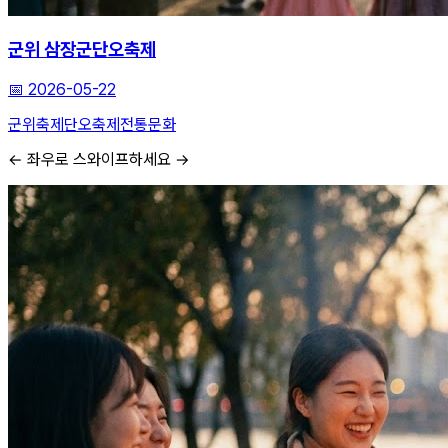
군위 삼장군단오축제
📅
2026-05-22
군위축제
단오축제
전통문화
← 좌우로 스와이프하세요 →