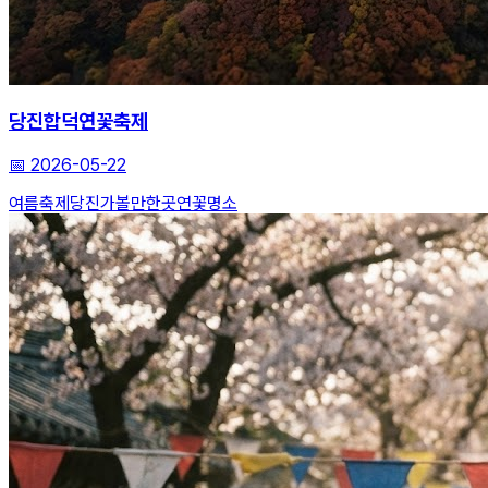
당진합덕연꽃축제
📅
2026-05-22
여름축제
당진가볼만한곳
연꽃명소