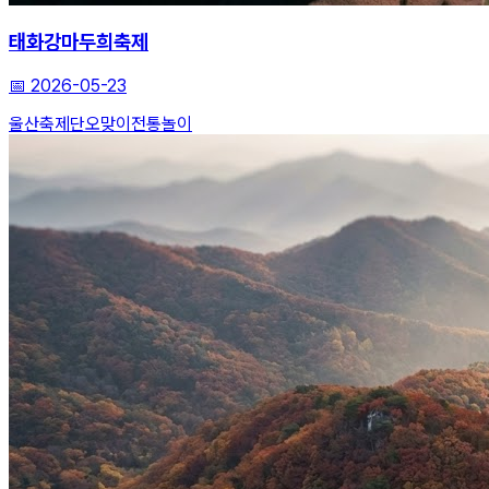
태화강마두희축제
📅
2026-05-23
울산축제
단오맞이
전통놀이