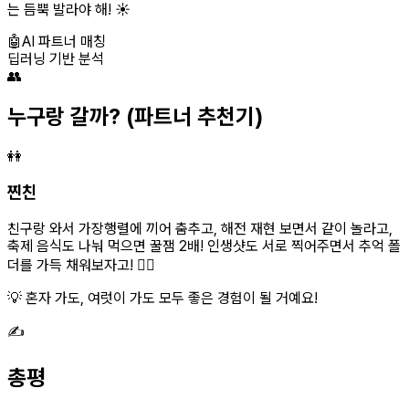
는 듬뿍 발라야 해! ☀️
🤖
AI 파트너 매칭
딥러닝 기반 분석
👥
누구랑 갈까?
(파트너 추천기)
👭
찐친
친구랑 와서 가장행렬에 끼어 춤추고, 해전 재현 보면서 같이 놀라고,
축제 음식도 나눠 먹으면 꿀잼 2배! 인생샷도 서로 찍어주면서 추억 폴
더를 가득 채워보자고! 👯‍♀️
💡 혼자 가도, 여럿이 가도 모두 좋은 경험이 될 거예요!
✍️
총평