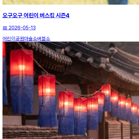
오구오구 어린이 버스킹 시즌4
📅
2026-05-13
어린이공원
마술쇼
버블쇼