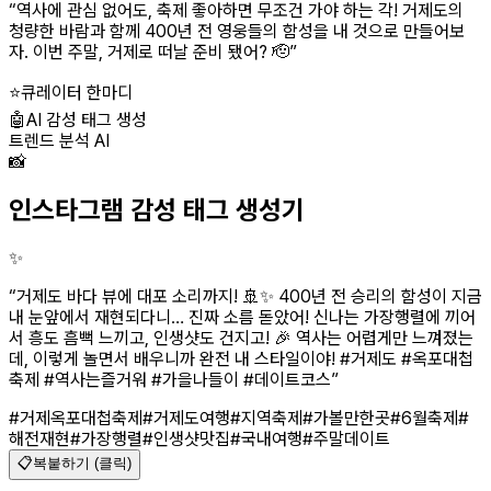
“
역사에 관심 없어도, 축제 좋아하면 무조건 가야 하는 각! 거제도의
청량한 바람과 함께 400년 전 영웅들의 함성을 내 것으로 만들어보
자. 이번 주말, 거제로 떠날 준비 됐어? 🫡
”
⭐
큐레이터 한마디
🤖
AI 감성 태그 생성
트렌드 분석 AI
📸
인스타그램 감성 태그 생성기
✨
“
거제도 바다 뷰에 대포 소리까지! 🚢✨ 400년 전 승리의 함성이 지금
내 눈앞에서 재현되다니… 진짜 소름 돋았어! 신나는 가장행렬에 끼어
서 흥도 흠뻑 느끼고, 인생샷도 건지고! 🎉 역사는 어렵게만 느껴졌는
데, 이렇게 놀면서 배우니까 완전 내 스타일이야! #거제도 #옥포대첩
축제 #역사는즐거워 #가을나들이 #데이트코스
”
#거제옥포대첩축제
#거제도여행
#지역축제
#가볼만한곳
#6월축제
#
해전재현
#가장행렬
#인생샷맛집
#국내여행
#주말데이트
📋
복붙하기 (클릭)