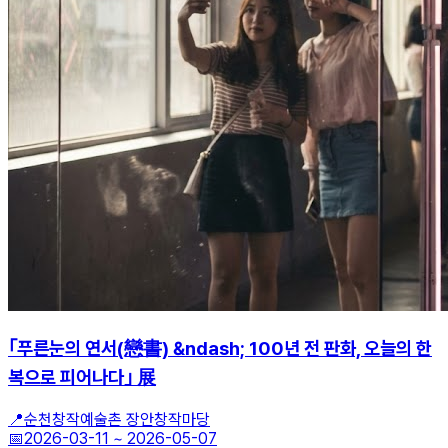
｢푸른눈의 연서(戀書) &ndash; 100년 전 판화, 오늘의 한
복으로 피어나다｣ 展
📍
순천창작예술촌 장안창작마당
📅
2026-03-11
~
2026-05-07