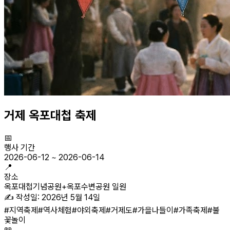
거제 옥포대첩 축제
📅
행사 기간
2026-06-12
~
2026-06-14
📍
장소
옥포대첩기념공원+옥포수변공원 일원
✍️ 작성일:
2026년 5월 14일
#
지역축제
#
역사체험
#
야외축제
#
거제도
#
가을나들이
#
가족축제
#
불
꽃놀이
📖