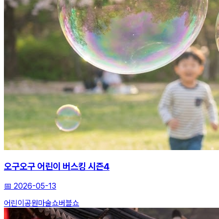
오구오구 어린이 버스킹 시즌4
📅
2026-05-13
어린이공원
마술쇼
버블쇼