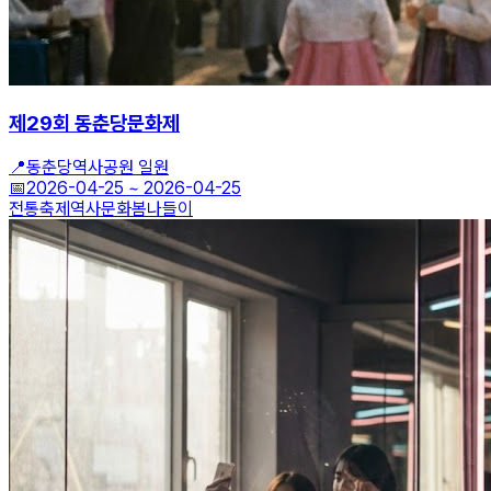
제29회 동춘당문화제
📍
동춘당역사공원 일원
📅
2026-04-25
~
2026-04-25
전통축제
역사문화
봄나들이