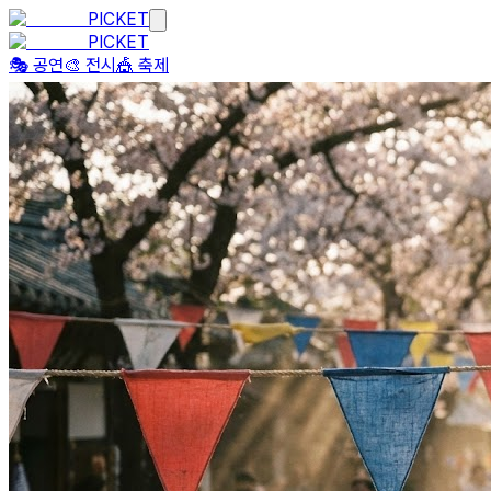
PICKET
PICKET
🎭 공연
🎨 전시
🎪 축제