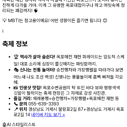
진하게 다가올 거야. 이게 그 유명한 옥포대첩이구나 하고 머릿속에 정
리되는 쾌감까지! 🧠
💡 MBTI는 참고용이에요! 어떤 성향이든 즐기면 됩니다 😊
ℹ️
축제 정보
🏆
역사가 살아 숨쉰다!
옥포해전 재현 퍼레이드는 압도적 스케
일! 대포 소리에 심장이 쫄깃해지는 짜릿함까지.
🎭
신나는 전통 놀이터!
승전행차와 가장행렬을 따라가다 보면
어느새 나도 조선 백성! 신명나는 풍물놀이에 흠뻑 빠져들 각오
해.
📸
인생샷 맛집!
옥포수변공원의 탁 트인 바다 뷰와 형형색색
깃발이 펄럭이는 축제 현장은 그 자체로 감성 사진관.
즐길 거리:
제례봉행+승전행차+가장행렬+옥포해전 재현 등
📞 문의
055-639-3393
📍 위치
경상남도 거제시 팔랑포2길 87+경상남도 거제시 옥포
로2길 14
네이버 지도 보기 >
🤖
AI 스타일리스트