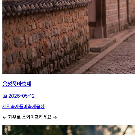
음성품바축제
📅
2026-05-12
지역축제
품바축제
음성
← 좌우로 스와이프하세요 →