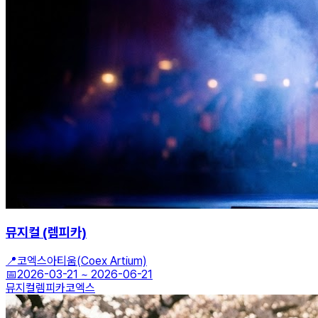
뮤지컬 (렘피카)
📍
코엑스아티움(Coex Artium)
📅
2026-03-21
~
2026-06-21
뮤지컬
렘피카
코엑스