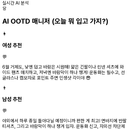
실시간 AI 분석
👗
AI OOTD 매니저
(오늘 뭐 입고 가지?)
👩
여성 추천
💬
6월 거제도, 낮엔 덥고 바람은 시원해! 얇은 긴팔이나 린넨 셔츠에 와
이드 팬츠 매치하고, 저녁엔 바람막이 하나 챙겨! 운동화는 필수고, 선
글라스나 캡모자로 포인트 주면 인생샷 각이야 😎
👨
남성 추천
💬
야외에서 하루 종일 돌아다닐 예정이니까 편한 게 최고! 면바지에 반팔
티셔츠, 그리고 바람막이 하나 챙겨 입자. 운동화 신고, 자외선 차단제