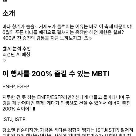
소개
바다 향기가 솔솔~ 거제도가 들썩이는 이유는 바로 이 축제 때문이야!
6월의 푸른 바다를 배경으로 펼쳐지는 웅장한 해전 재현은 실화?
400년 전 승전의 감동을 지금 느껴보자고! 🚢✨
🤖
AI 분석 추천
최첨단 AI 매칭
✨
이 행사를 200% 즐길 수 있는 MBTI
ENFP, ESFP
지루한 건 못 참는 ENFP/ESFP라면? 신나게 떠들고 돌아다니며 구
경할 게 산더미인 축제! 게다가 인생샷도 건질 수 있어서 에너지 충전
200% 각이야! 🔋
ISTJ, ISTP
평소엔 집순이지만, 가끔은 색다른 경험이 땡기는 ISTJ/ISTP! 철저히
계획된 재현 행사와 역사적 사실에 기반한 퍼포먼스가 오히려 흥미진