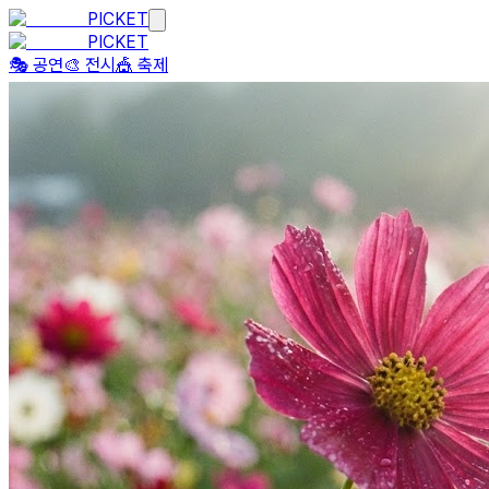
PICKET
PICKET
🎭 공연
🎨 전시
🎪 축제