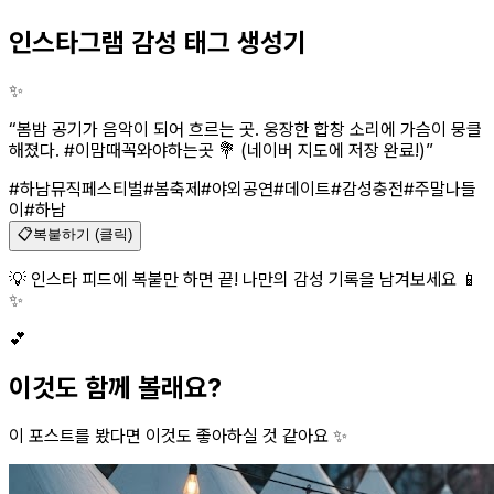
인스타그램 감성 태그 생성기
✨
“
봄밤 공기가 음악이 되어 흐르는 곳. 웅장한 합창 소리에 가슴이 뭉클
해졌다. #이맘때꼭와야하는곳 💐 (네이버 지도에 저장 완료!)
”
#하남뮤직페스티벌
#봄축제
#야외공연
#데이트
#감성충전
#주말나들
이
#하남
📋
복붙하기 (클릭)
💡 인스타 피드에 복붙만 하면 끝! 나만의 감성 기록을 남겨보세요 📱
✨
💕
이것도 함께 볼래요?
이 포스트를 봤다면 이것도 좋아하실 것 같아요 ✨