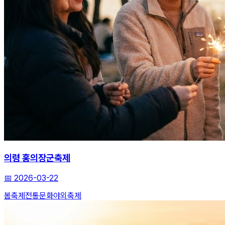
의령 홍의장군축제
📅
2026-03-22
봄축제
전통문화
야외축제