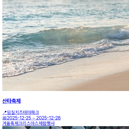
산타축제
📍
임실치즈테마파크
📅
2025-12-25
~
2025-12-28
겨울축제
크리스마스
체험행사