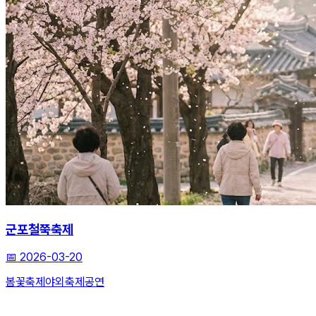
군포철쭉축제
📅
2026-03-20
봄꽃축제
야외축제
공연