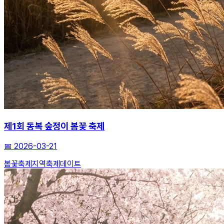
제1회 동복 숲정이 봄꽃 축제
📅
2026-03-21
봄꽃축제
지역축제
데이트