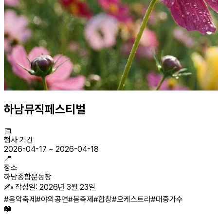
하남뮤직페스티벌
📅
행사 기간
2026-04-17
~
2026-04-18
📍
장소
하남종합운동장
✍️ 작성일:
2026년 3월 23일
#
음악축제
#
야외공연
#
봄축제
#
합창
#
오케스트라
#
대중가수
📖