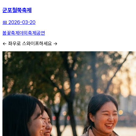
군포철쭉축제
📅
2026-03-20
봄꽃축제
야외축제
공연
← 좌우로 스와이프하세요 →