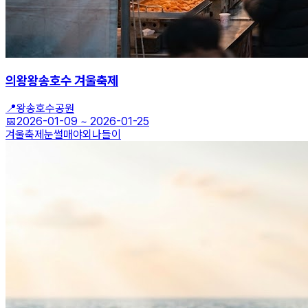
의왕왕송호수 겨울축제
📍
왕송호수공원
📅
2026-01-09
~
2026-01-25
겨울축제
눈썰매
야외나들이