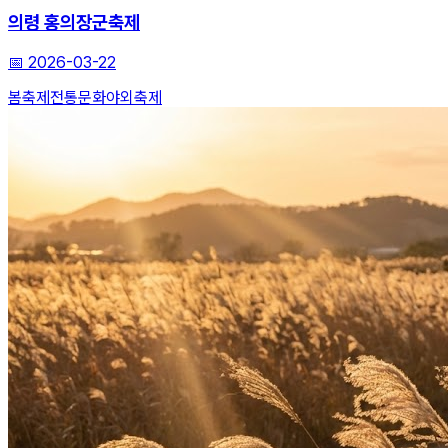
의령 홍의장군축제
📅
2026-03-22
봄축제
전통문화
야외축제