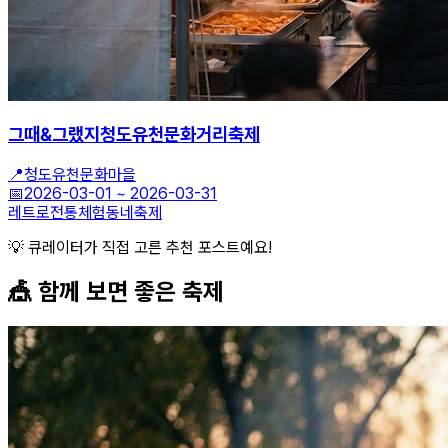
그때&그랬지청도유천문화거리축제
📍
청도유천문화마을
📅
2026-03-01
~
2026-03-31
레트로
전통체험
동네축제
💡 큐레이터가 직접 고른 추천 포스트예요!
🎪 함께 보면 좋은
축제