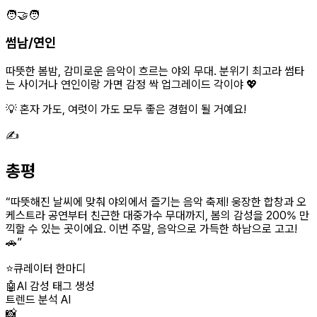
🧑‍🤝‍🧑
썸남/연인
따뜻한 봄밤, 감미로운 음악이 흐르는 야외 무대. 분위기 최고라 썸타
는 사이거나 연인이랑 가면 감정 싹 업그레이드 각이야 💖
💡 혼자 가도, 여럿이 가도 모두 좋은 경험이 될 거예요!
✍️
총평
“
따뜻해진 날씨에 맞춰 야외에서 즐기는 음악 축제! 웅장한 합창과 오
케스트라 공연부터 친근한 대중가수 무대까지, 봄의 감성을 200% 만
끽할 수 있는 곳이에요. 이번 주말, 음악으로 가득한 하남으로 고고!
🚗
”
⭐
큐레이터 한마디
🤖
AI 감성 태그 생성
트렌드 분석 AI
📸