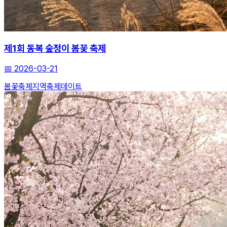
제1회 동복 숲정이 봄꽃 축제
📅
2026-03-21
봄꽃축제
지역축제
데이트