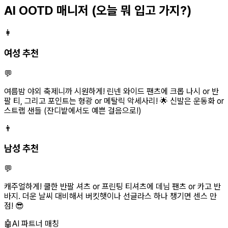
AI OOTD 매니저
(오늘 뭐 입고 가지?)
👩
여성 추천
💬
여름밤 야외 축제니까 시원하게! 린넨 와이드 팬츠에 크롭 나시 or 반
팔 티, 그리고 포인트는 형광 or 메탈릭 악세사리! 🌟 신발은 운동화 or
스트랩 샌들 (잔디밭에서도 예쁜 걸음으로!)
👨
남성 추천
💬
캐주얼하게! 쿨한 반팔 셔츠 or 프린팅 티셔츠에 데님 팬츠 or 카고 반
바지. 더운 날씨 대비해서 버킷햇이나 선글라스 하나 챙기면 센스 만
점! 😎
🤖
AI 파트너 매칭