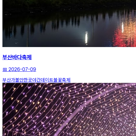
부산바다축제
📅
2026-07-09
부산가볼만한곳
야간데이트
불꽃축제