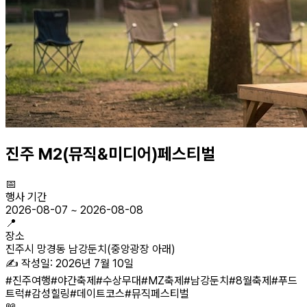
진주 M2(뮤직&미디어)페스티벌
📅
행사 기간
2026-08-07
~
2026-08-08
📍
장소
진주시 망경동 남강둔치(중앙광장 아래)
✍️ 작성일:
2026년 7월 10일
#
진주여행
#
야간축제
#
수상무대
#
MZ축제
#
남강둔치
#
8월축제
#
푸드
트럭
#
감성힐링
#
데이트코스
#
뮤직페스티벌
📖