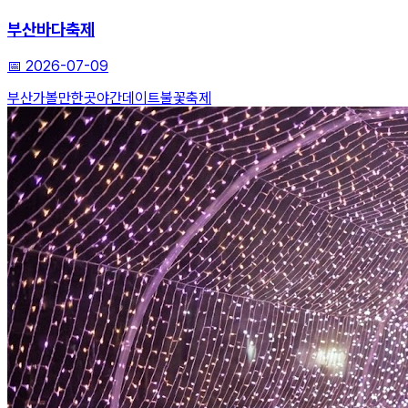
부산바다축제
📅
2026-07-09
부산가볼만한곳
야간데이트
불꽃축제