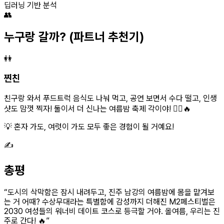
딥러닝 기반 분석
👥
누구랑 갈까?
(파트너 추천기)
👭
찐친
친구랑 와서 푸드트럭 음식도 나눠 먹고, 공연 보면서 수다 떨고, 인생
샷도 맘껏 찍자! 둘이서 더 신나는 여름밤 축제 각이야! 👯‍♀️🔥
💡 혼자 가도, 여럿이 가도 모두 좋은 경험이 될 거예요!
✍️
총평
“
도시의 삭막함은 잠시 내려두고, 진주 남강의 여름밤에 몸을 맡겨보
는 거 어때? 수상무대라는 특별함에 감성까지 더해진 M2페스티벌은
2030 여성들의 워너비 데이트 코스로 등극할 거야. 올여름, 우리는 진
주로 간다! 🔥
”