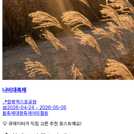
나비대축제
📍
함평엑스포공원
📅
2026-04-24
~
2026-05-05
봄축제
대형축제
야외활동
💡 큐레이터가 직접 고른 추천 포스트예요!