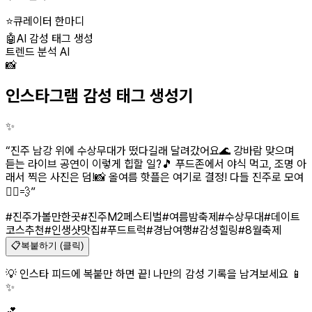
⭐
큐레이터 한마디
🤖
AI 감성 태그 생성
트렌드 분석 AI
📸
인스타그램 감성 태그 생성기
✨
“
진주 남강 위에 수상무대가 떴다길래 달려갔어요🌊 강바람 맞으며
듣는 라이브 공연이 이렇게 힙할 일?🎵 푸드존에서 야식 먹고, 조명 아
래서 찍은 사진은 덤!📸 올여름 핫플은 여기로 결정! 다들 진주로 모여
🏃‍♀️💨
”
#진주가볼만한곳
#진주M2페스티벌
#여름밤축제
#수상무대
#데이트
코스추천
#인생샷맛집
#푸드트럭
#경남여행
#감성힐링
#8월축제
📋
복붙하기 (클릭)
💡 인스타 피드에 복붙만 하면 끝! 나만의 감성 기록을 남겨보세요 📱
✨
💕