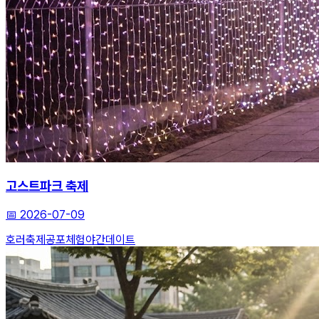
고스트파크 축제
📅
2026-07-09
호러축제
공포체험
야간데이트