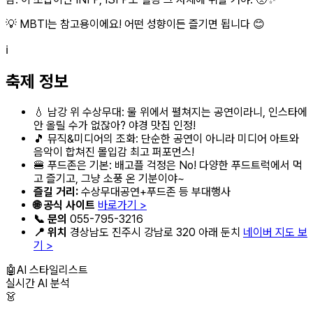
💡 MBTI는 참고용이에요! 어떤 성향이든 즐기면 됩니다 😊
ℹ️
축제 정보
💧 남강 위 수상무대: 물 위에서 펼쳐지는 공연이라니, 인스타에
안 올릴 수가 없잖아? 야경 맛집 인정!
🎵 뮤직&미디어의 조화: 단순한 공연이 아니라 미디어 아트와
음악이 합쳐진 몰입감 최고 퍼포먼스!
🍔 푸드존은 기본: 배고플 걱정은 No! 다양한 푸드트럭에서 먹
고 즐기고, 그냥 소풍 온 기분이야~
즐길 거리:
수상무대공연+푸드존 등 부대행사
🌐 공식 사이트
바로가기 >
📞 문의
055-795-3216
📍 위치
경상남도 진주시 강남로 320 아래 둔치
네이버 지도 보
기 >
🤖
AI 스타일리스트
실시간 AI 분석
👗