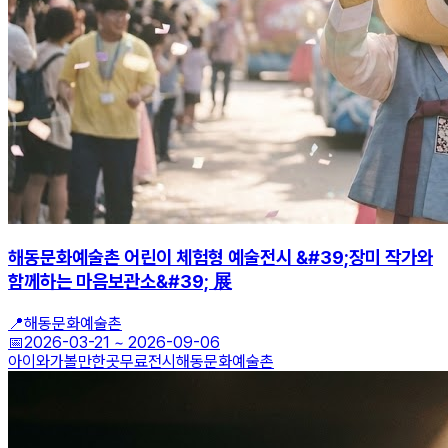
해동문화예술촌 어린이 체험형 예술전시 &#39;장미 작가와
함께하는 마음보관소&#39; 展
📍
해동문화예술촌
📅
2026-03-21
~
2026-09-06
아이와가볼만한곳
무료전시
해동문화예술촌