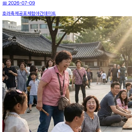
📅
2026-07-09
호러축제
공포체험
야간데이트