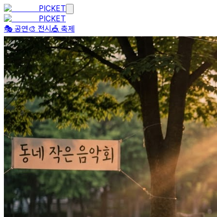
PICKET
PICKET
🎭 공연
🎨 전시
🎪 축제