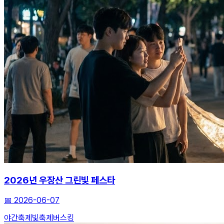
2026년 우장산 그린빛 페스타
📅
2026-06-07
야간축제
빛축제
버스킹