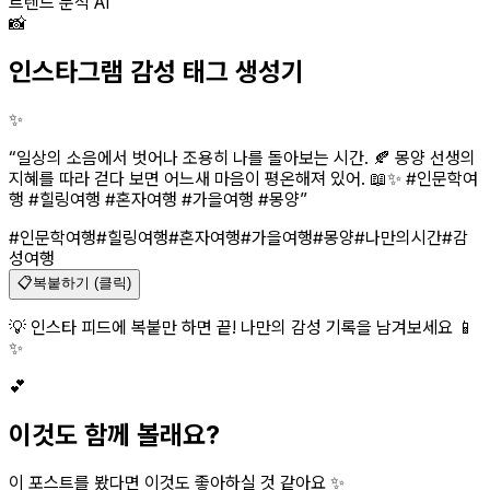
트렌드 분석 AI
📸
인스타그램 감성 태그 생성기
✨
“
일상의 소음에서 벗어나 조용히 나를 돌아보는 시간. 🍂 몽양 선생의
지혜를 따라 걷다 보면 어느새 마음이 평온해져 있어. 📖✨ #인문학여
행 #힐링여행 #혼자여행 #가을여행 #몽양
”
#인문학여행
#힐링여행
#혼자여행
#가을여행
#몽양
#나만의시간
#감
성여행
📋
복붙하기 (클릭)
💡 인스타 피드에 복붙만 하면 끝! 나만의 감성 기록을 남겨보세요 📱
✨
💕
이것도 함께 볼래요?
이 포스트를 봤다면 이것도 좋아하실 것 같아요 ✨