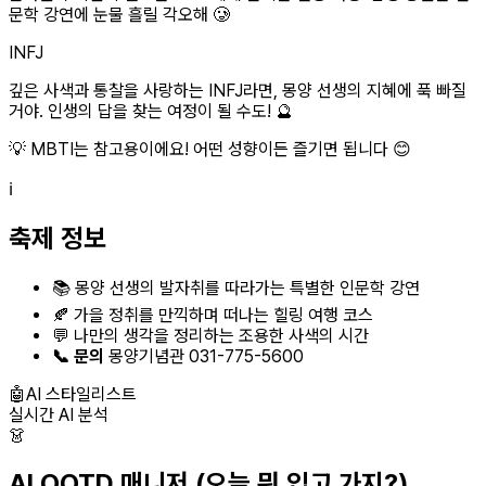
문학 강연에 눈물 흘릴 각오해 🥲
INFJ
깊은 사색과 통찰을 사랑하는 INFJ라면, 몽양 선생의 지혜에 푹 빠질
거야. 인생의 답을 찾는 여정이 될 수도! 🔮
💡 MBTI는 참고용이에요! 어떤 성향이든 즐기면 됩니다 😊
ℹ️
축제 정보
📚 몽양 선생의 발자취를 따라가는 특별한 인문학 강연
🍂 가을 정취를 만끽하며 떠나는 힐링 여행 코스
💬 나만의 생각을 정리하는 조용한 사색의 시간
📞 문의
몽양기념관 031-775-5600
🤖
AI 스타일리스트
실시간 AI 분석
👗
AI OOTD 매니저
(오늘 뭐 입고 가지?)