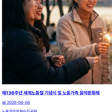
제136주년 세계노동절 기념식 및 노동가족 음악문화제
📅
2026-06-06
노동절
음악제
수진공원