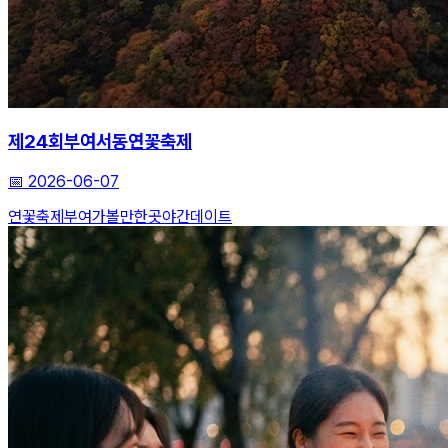
제24회부여서동연꽃축제
📅
2026-06-07
연꽃축제
부여가볼만한곳
야간데이트