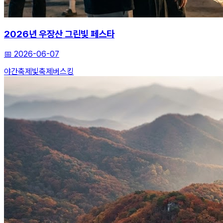
2026년 우장산 그린빛 페스타
📅
2026-06-07
야간축제
빛축제
버스킹