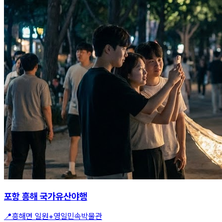
포항 흥해 국가유산야행
📍
흥해면 일원+영일민속박물관