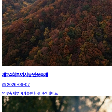
제24회부여서동연꽃축제
📅
2026-06-07
연꽃축제
부여가볼만한곳
야간데이트