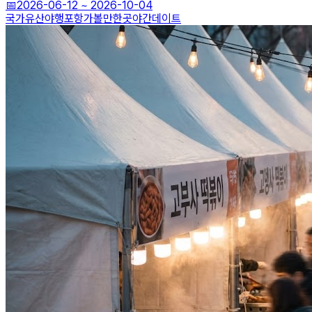
📅
2026-06-12
~
2026-10-04
국가유산야행
포항가볼만한곳
야간데이트