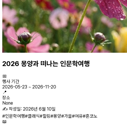
2026 몽양과 떠나는 인문학여행
📅
행사 기간
2026-05-23
~
2026-11-20
📍
장소
None
✍️ 작성일:
2026년 6월 10일
#
인문학여행
#
클래식
#
힐링
#
몽양
#
가을
#
여유
#
혼코노
📖