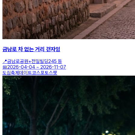
금남로 차 없는 거리 걷자잉
📍
금남로공원+전일빌딩245 등
📅
2026-04-04
~
2026-11-07
도심축제
데이트코스
포토스팟