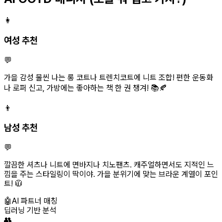
👩
여성 추천
💬
가을 감성 물씬 나는 롱 코트나 트렌치코트에 니트 조합! 편한 운동화
나 로퍼 신고, 가방에는 좋아하는 책 한 권 챙겨! 📚🍂
👨
남성 추천
💬
깔끔한 셔츠나 니트에 면바지나 치노팬츠. 캐주얼하면서도 지적인 느
낌을 주는 스타일링이 딱이야. 가을 분위기에 맞는 브라운 계열이 포인
트! 🧥
🤖
AI 파트너 매칭
딥러닝 기반 분석
👥