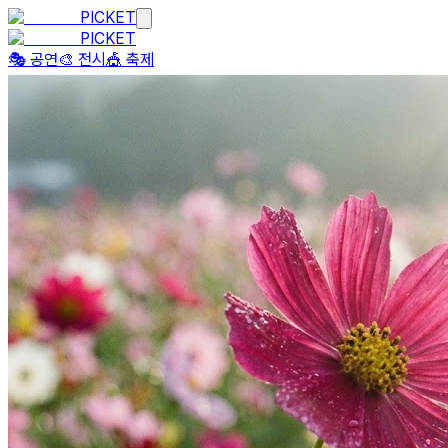
PICKET
PICKET
🎭 공연
🎨 전시
🎪 축제