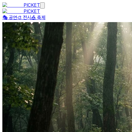
PICKET
PICKET
🎭 공연
🎨 전시
🎪 축제