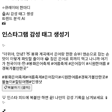
⭐
큐레이터 한마디
🤖
AI 감성 태그 생성
트렌드 분석 AI
📸
인스타그램 감성 태그 생성기
✨
“
더위야, 안녕? 👋 봉화 계곡에서 은어랑 한판 승부! 맨손으로 잡는 손
맛이 이렇게 짜릿할 줄이야 😂 잡은 은어로 회까지 먹고 나니까 여기
가 천국이야 🥹 #봉화은어축제 #여름축제 #은어잡이 #시원한여름 #
경북가볼만한곳
”
#봉화은어축제
#여름축제
#은어잡이
#시원한여름
#경북가볼만한곳
#
물놀이
#힐링여행
#인생샷
📋
복붙하기 (클릭)
💡 인스타 피드에 복붙만 하면 끝! 나만의 감성 기록을 남겨보세요 📱
✨
💕