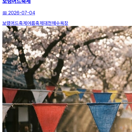
보령머드축제
📅
2026-07-04
보령머드축제
여름축제
대천해수욕장