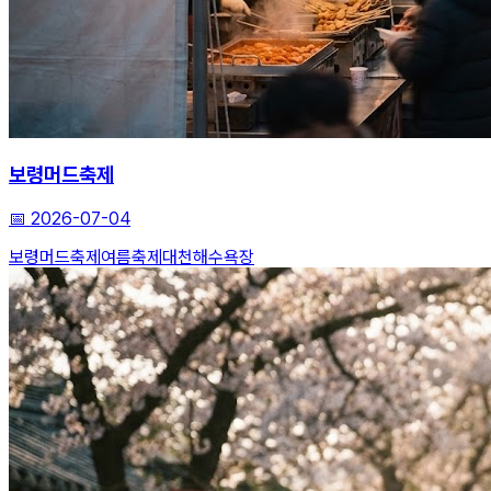
보령머드축제
📅
2026-07-04
보령머드축제
여름축제
대천해수욕장