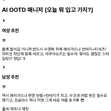
AI OOTD 매니저
(오늘 뭐 입고 가지?)
👩
여성 추천
💬
물에 들어갈 거니까 반드시 수영복 위에 래쉬가드나 반바지+티셔츠!
자외선 차단제 듬뿍 바르고, 아쿠아슈즈는 필수야. 젖어도 괜찮은 스타
일링이 정답! 👙
👨
남성 추천
💬
역시 래쉬가드나 편한 반팔+반바지가 최고. 수건과 여벌 옷은 필수로
챙기고, 선글라스 하나 끼면 그게 바로 여름 휴가룩 😎
🤖
AI 파트너 매칭