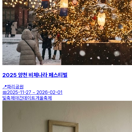
2025 양천 비체나라 페스티벌
📍
파리공원
📅
2025-11-27
~
2026-02-01
빛축제
야간데이트
겨울축제