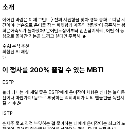
소개
에어컨 바람은 이제 그만! 💨 진짜 시원함을 찾아 경북 봉화로 떠날 시
간이야. 맨손으로 은어를 잡는 짜릿함과 계곡의 청량함이 공존하는 봉
화은어축제가 돌아왔어! 은어반두잡이부터 맨손잡이까지, 어릴 적 동
심으로 돌아간 기분을 느끼고 싶다면 주목해 🔥
🤖
AI 분석 추천
최첨단 AI 매칭
✨
이 행사를 200% 즐길 수 있는 MBTI
ESFP
놀러 다니는 게 제일 좋은 ESFP에게 은어잡이 체험은 신나는 놀이동
산이나 마찬가지! 몸으로 부딪히는 액티비티가 너의 엔돌핀을 폭발시
킬 거야 🎉
ISTP
손재주 좋고 직접 부딪히는 걸 좋아하는 너에게 은어잡이는 최고의 도
전이야. 조용히 집중해서 은어를 낚아채는 쾌감, 한 번 느껴봐 🎣