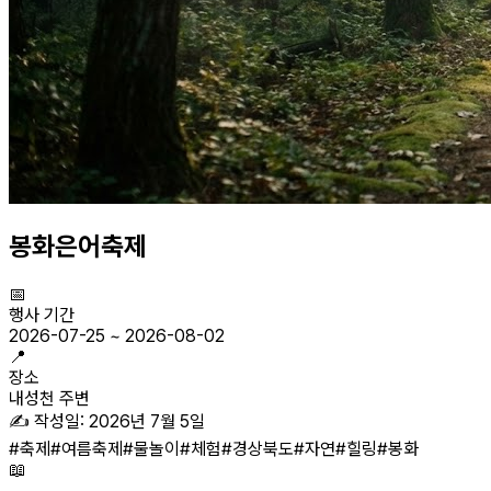
봉화은어축제
📅
행사 기간
2026-07-25
~
2026-08-02
📍
장소
내성천 주변
✍️ 작성일:
2026년 7월 5일
#
축제
#
여름축제
#
물놀이
#
체험
#
경상북도
#
자연
#
힐링
#
봉화
📖