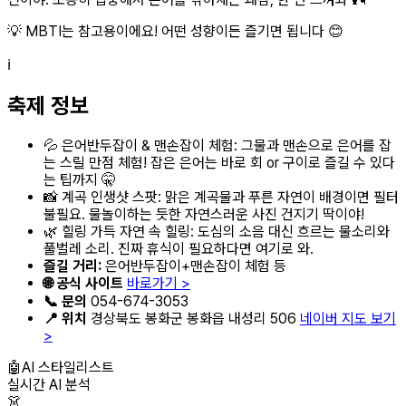
💡 MBTI는 참고용이에요! 어떤 성향이든 즐기면 됩니다 😊
ℹ️
축제 정보
💦 은어반두잡이 & 맨손잡이 체험: 그물과 맨손으로 은어를 잡
는 스릴 만점 체험! 잡은 은어는 바로 회 or 구이로 즐길 수 있다
는 팁까지 🤫
📸 계곡 인생샷 스팟: 맑은 계곡물과 푸른 자연이 배경이면 필터
불필요. 물놀이하는 듯한 자연스러운 사진 건지기 딱이야!
🌿 힐링 가득 자연 속 힐링: 도심의 소음 대신 흐르는 물소리와
풀벌레 소리. 진짜 휴식이 필요하다면 여기로 와.
즐길 거리:
은어반두잡이+맨손잡이 체험 등
🌐 공식 사이트
바로가기 >
📞 문의
054-674-3053
📍 위치
경상북도 봉화군 봉화읍 내성리 506
네이버 지도 보기
>
🤖
AI 스타일리스트
실시간 AI 분석
👗