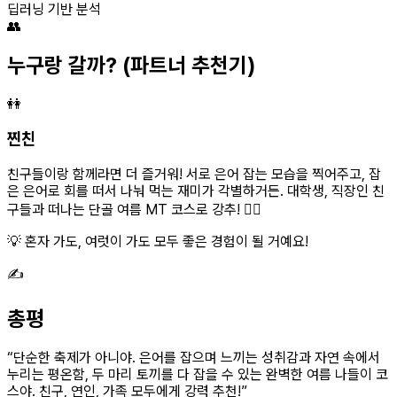
딥러닝 기반 분석
👥
누구랑 갈까?
(파트너 추천기)
👭
찐친
친구들이랑 함께라면 더 즐거워! 서로 은어 잡는 모습을 찍어주고, 잡
은 은어로 회를 떠서 나눠 먹는 재미가 각별하거든. 대학생, 직장인 친
구들과 떠나는 단골 여름 MT 코스로 강추! 👯‍♀️
💡 혼자 가도, 여럿이 가도 모두 좋은 경험이 될 거예요!
✍️
총평
“
단순한 축제가 아니야. 은어를 잡으며 느끼는 성취감과 자연 속에서
누리는 평온함, 두 마리 토끼를 다 잡을 수 있는 완벽한 여름 나들이 코
스야. 친구, 연인, 가족 모두에게 강력 추천!
”