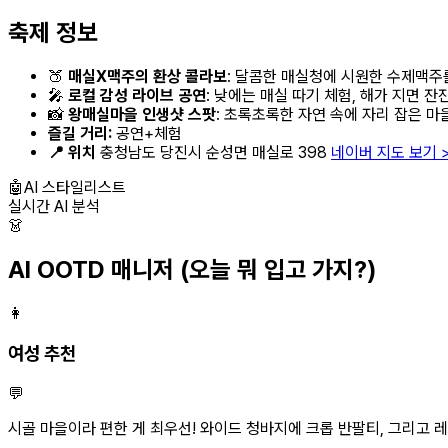
축제 정보
🍑
매실X맥주의 환상 콜라보
: 달콤한 매실청에 시원한 수제맥주를
🎤
로컬 감성 라이브 공연
: 낮에는 매실 따기 체험, 해가 지면 
📸
왕매실마을 인생샷 스팟
: 초록초록한 자연 속에 자리 잡은 마
즐길 거리:
공연+체험
📍 위치
충청남도 당진시 순성면 매실로 398
네이버 지도 보기 
🤖
AI 스타일리스트
실시간 AI 분석
👗
AI OOTD 매니저
(오늘 뭐 입고 가지?)
👩
여성 추천
💬
시골 마을이라 편한 게 최우선! 와이드 청바지에 크롭 반팔티, 그리고 레