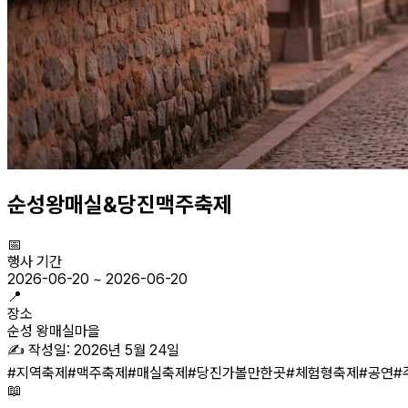
순성왕매실&당진맥주축제
📅
행사 기간
2026-06-20
~
2026-06-20
📍
장소
순성 왕매실마을
✍️ 작성일:
2026년 5월 24일
#
지역축제
#
맥주축제
#
매실축제
#
당진가볼만한곳
#
체험형축제
#
공연
#
📖