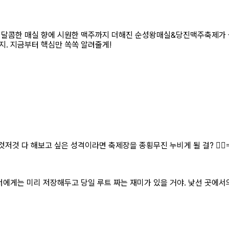
🥳 달콤한 매실 향에 시원한 맥주까지 더해진 순성왕매실&당진맥주축제가 
지. 지금부터 핵심만 쏙쏙 알려줄게!
것 다 해보고 싶은 성격이라면 축제장을 종횡무진 누비게 될 걸? 🏃‍♀️
게는 미리 저장해두고 당일 루트 짜는 재미가 있을 거야. 낯선 곳에서의 안