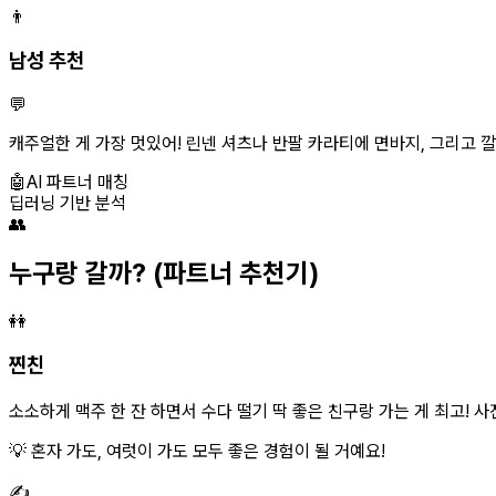
👨
남성 추천
💬
캐주얼한 게 가장 멋있어! 린넨 셔츠나 반팔 카라티에 면바지, 그리고 깔
🤖
AI 파트너 매칭
딥러닝 기반 분석
👥
누구랑 갈까?
(파트너 추천기)
👭
찐친
소소하게 맥주 한 잔 하면서 수다 떨기 딱 좋은 친구랑 가는 게 최고! 사진
💡 혼자 가도, 여럿이 가도 모두 좋은 경험이 될 거예요!
✍️