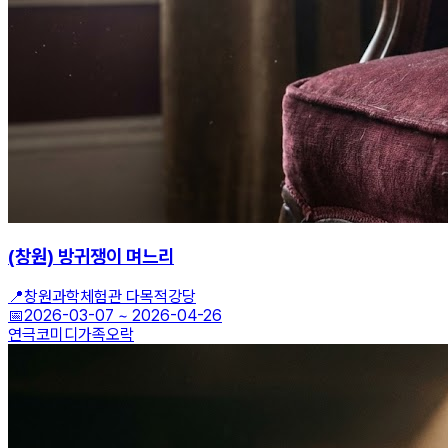
(창원) 방귀쟁이 며느리
📍
창원과학체험관 다목적강당
📅
2026-03-07
~
2026-04-26
연극
코미디
가족오락