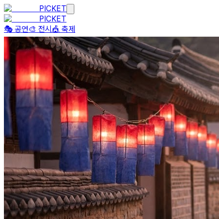
PICKET
PICKET
🎭 공연
🎨 전시
🎪 축제