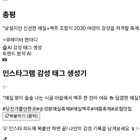
총평
“
낯설지만 신선한 매실+맥주 조합이 2030 여성의 감성을 저격할 축제.
⭐
큐레이터 한마디
🤖
AI 감성 태그 생성
트렌드 분석 AI
📸
인스타그램 감성 태그 생성기
✨
“
매실 향이 솔솔 나는 시골 마을에서 맥주 한 잔의 여유 🍻 달콤한 매실
#당진가볼만한곳
#순성왕매실축제
#매실맥주
#여름축제
#로컬맛집
📋
복붙하기 (클릭)
💡 인스타 피드에 복붙만 하면 끝! 나만의 감성 기록을 남겨보세요 📱✨
💕