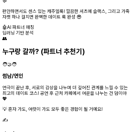
💬
편안하면서도 센스 있는 캐주얼룩! 깔끔한 셔츠에 슬랙스, 그리고 가죽
자켓 하나 걸치면 완벽한 데이트 룩 완성 😎
🤖
AI 파트너 매칭
딥러닝 기반 분석
👥
누구랑 갈까?
(파트너 추천기)
🧑‍🤝‍🧑
썸남/연인
연극이 끝난 후, 서로의 감상을 나누며 더 깊어진 관계를 느낄 수 있는
최고의 데이트 코스! 공연 후 근처 카페에서 여운을 나누는 건 덤이야
💖
💡 혼자 가도, 여럿이 가도 모두 좋은 경험이 될 거예요!
✍️