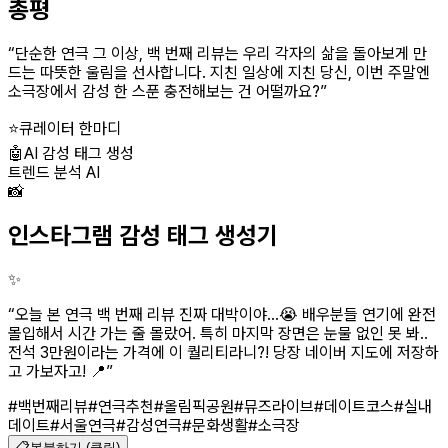
총평
“
단순한 연극 그 이상, 백 번째 리뷰는 우리 각자의 삶을 돌아보게 만
드는 따뜻한 울림을 선사합니다. 지친 일상에 지친 당신, 이번 주말엔
소극장에서 감성 한 스푼 충전해보는 건 어떨까요?
”
⭐
큐레이터 한마디
🤖
AI 감성 태그 생성
트렌드 분석 AI
📸
인스타그램 감성 태그 생성기
✨
“
오늘 본 연극 백 번째 리뷰 진짜 대박이야...😭 배우분들 연기에 완전
몰입해서 시간 가는 줄 몰랐어. 특히 마지막 장면은 눈물 없인 못 봐..
전석 3만원이라는 가격에 이 퀄리티라니?! 당장 네이버 지도에 저장하
고 가보자고! 📍
”
#백번째리뷰
#연극추천
#올림픽공원
#뮤즈라이브
#데이트코스
#실내
데이트
#서울연극
#감성연극
#문화생활
#소극장
📋
복붙하기 (클릭)