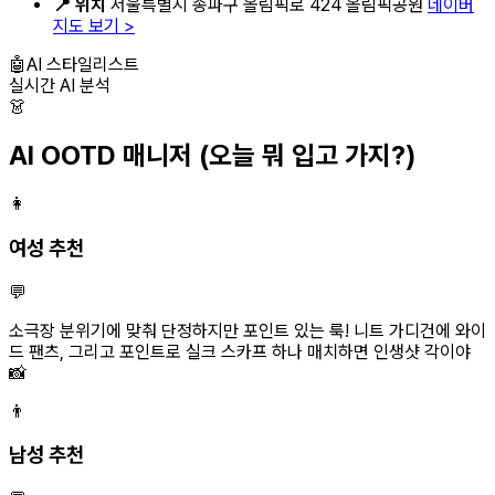
📍 위치
서울특별시 송파구 올림픽로 424 올림픽공원
네이버
지도 보기 >
🤖
AI 스타일리스트
실시간 AI 분석
👗
AI OOTD 매니저
(오늘 뭐 입고 가지?)
👩
여성 추천
💬
소극장 분위기에 맞춰 단정하지만 포인트 있는 룩! 니트 가디건에 와이
드 팬츠, 그리고 포인트로 실크 스카프 하나 매치하면 인생샷 각이야
📸
👨
남성 추천