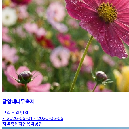
담양대나무축제
📍
죽녹원 일원
📅
2026-05-01
~
2026-05-05
지역축제
자연
음악공연