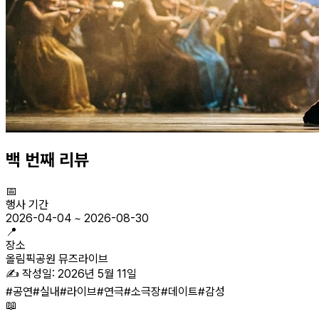
백 번째 리뷰
📅
행사 기간
2026-04-04
~
2026-08-30
📍
장소
올림픽공원 뮤즈라이브
✍️ 작성일:
2026년 5월 11일
#
공연
#
실내
#
라이브
#
연극
#
소극장
#
데이트
#
감성
📖