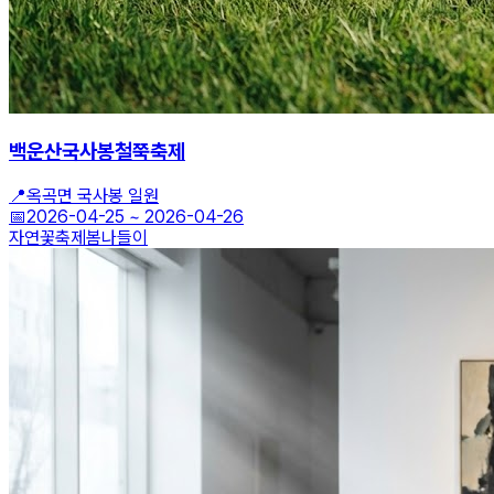
백운산국사봉철쭉축제
📍
옥곡면 국사봉 일원
📅
2026-04-25
~
2026-04-26
자연
꽃축제
봄나들이