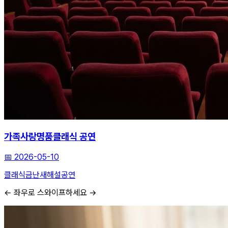
가족사랑명품클래식 공연
📅
2026-05-10
클래식
금난새
해설공연
← 좌우로 스와이프하세요 →