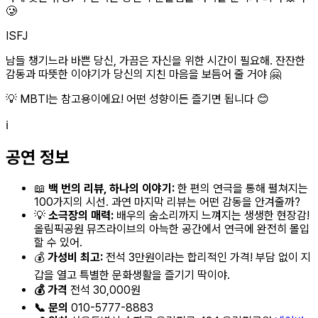
🥲
ISFJ
남들 챙기느라 바쁜 당신, 가끔은 자신을 위한 시간이 필요해. 잔잔한
감동과 따뜻한 이야기가 당신의 지친 마음을 보듬어 줄 거야 🤗
💡 MBTI는 참고용이에요! 어떤 성향이든 즐기면 됩니다 😊
ℹ️
공연 정보
📖
백 번의 리뷰, 하나의 이야기:
한 편의 연극을 통해 펼쳐지는
100가지의 시선. 과연 마지막 리뷰는 어떤 감동을 안겨줄까?
💡
소극장의 매력:
배우의 숨소리까지 느껴지는 생생한 현장감!
올림픽공원 뮤즈라이브의 아늑한 공간에서 연극에 완전히 몰입
할 수 있어.
💰
가성비 최고:
전석 3만원이라는 합리적인 가격! 부담 없이 지
갑을 열고 특별한 문화생활을 즐기기 딱이야.
💰 가격
전석 30,000원
📞 문의
010-5777-8883