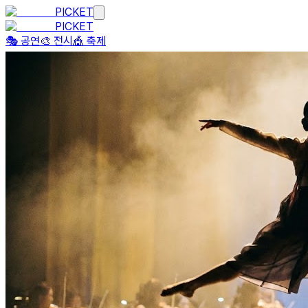
PICKET
PICKET
🎭 공연
🎨 전시
🎪 축제