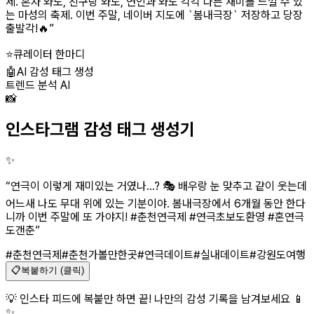
제. 혼자 와도, 친구랑 와도, 연인과 와도 각각 다른 재미를 느낄 수 있
는 마성의 축제. 이번 주말, 네이버 지도에 `봄내극장` 저장하고 당장
출발각!🔥
”
⭐
큐레이터 한마디
🤖
AI 감성 태그 생성
트렌드 분석 AI
📸
인스타그램 감성 태그 생성기
✨
“
연극이 이렇게 재미있는 거였나...? 🎭 배우랑 눈 맞추고 같이 웃는데
어느새 나도 무대 위에 있는 기분이야. 봄내극장에서 6개월 동안 한다
니까 이번 주말에 또 가야지! #춘천연극제 #연극초보도환영 #혼연극
도갠춘
”
#춘천연극제
#춘천가볼만한곳
#연극데이트
#실내데이트
#강원도여행
📋
복붙하기 (클릭)
💡 인스타 피드에 복붙만 하면 끝! 나만의 감성 기록을 남겨보세요 📱
✨