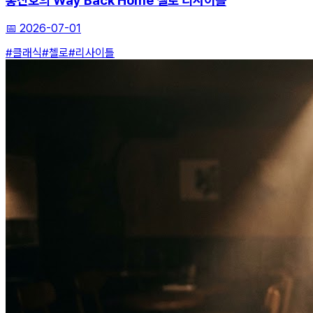
홍진호의 Way Back Home 첼로 리사이틀
📅
2026-07-01
#클래식
#첼로
#리사이틀