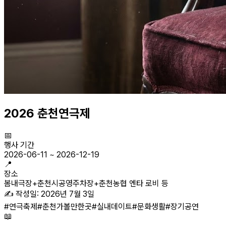
2026 춘천연극제
📅
행사 기간
2026-06-11
~
2026-12-19
📍
장소
봄내극장+춘천시공영주차장+춘천농협 엔타 로비 등
✍️ 작성일:
2026년 7월 3일
#
연극축제
#
춘천가볼만한곳
#
실내데이트
#
문화생활
#
장기공연
📖