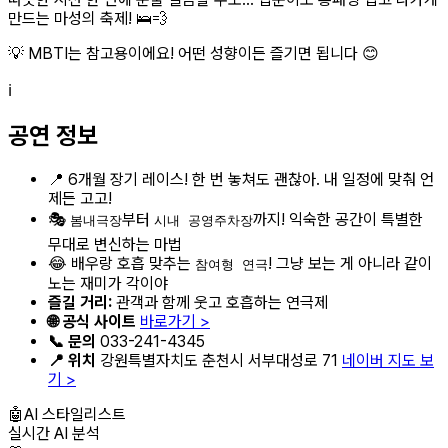
만드는 마성의 축제! 🛌💨
💡 MBTI는 참고용이에요! 어떤 성향이든 즐기면 됩니다 😊
ℹ️
공연 정보
📍 6개월 장기 레이스! 한 번 놓쳐도 괜찮아. 내 일정에 맞춰 언
제든 고고!
🎭
부터
까지! 익숙한 공간이 특별한
봄내극장
시내 공영주차장
무대로 변신하는 마법
😂 배우랑 호흡 맞추는
! 그냥 보는 게 아니라 같이
참여형 연극
노는 재미가 각이야
즐길 거리:
관객과 함께 웃고 호흡하는 연극제
🌐 공식 사이트
바로가기 >
📞 문의
033-241-4345
📍 위치
강원특별자치도 춘천시 서부대성로 71
네이버 지도 보
기 >
🤖
AI 스타일리스트
실시간 AI 분석