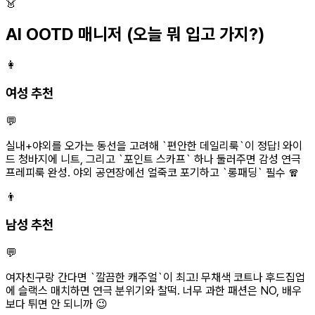
👗
AI OOTD 매니저
(오늘 뭐 입고 가지?)
👩
여성 추천
💬
실내+야외를 오가는 동선을 고려해 `편안한 데일리룩`이 정답! 와이
드 청바지에 니트, 그리고 `포인트 스카프` 하나 둘러주면 감성 연극
프레피룩 완성. 야외 공연장에선 얼죽코 포기하고 `롱패딩` 필수 🧣
👨
남성 추천
💬
여자친구랑 간다면 `깔끔한 캐주얼`이 최고! 무채색 코트나 후드집업
에 슬랙스 매치하면 연극 분위기와 찰떡. 너무 과한 패션은 NO, 배우
보다 튀면 안 되니까 😉