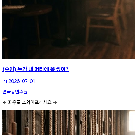
(수원) 누가 내 머리에 똥 쌌어?
📅
2026-07-01
연극
공연
수원
← 좌우로 스와이프하세요 →