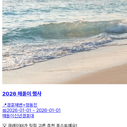
2026 해돋이 행사
📍
경포해변+정동진
📅
2026-01-01
~
2026-01-01
해돋이
신년
경포대
💡 큐레이터가 직접 고른 추천 포스트예요!