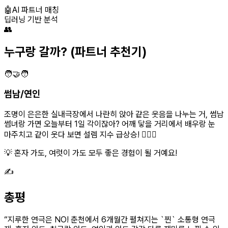
🤖
AI 파트너 매칭
딥러닝 기반 분석
👥
누구랑 갈까?
(파트너 추천기)
🧑‍🤝‍🧑
썸남/연인
조명이 은은한 실내극장에서 나란히 앉아 같은 웃음을 나누는 거, 썸남
썸녀랑 가면 오늘부터 1일 각이잖아? 어깨 닿을 거리에서 배우랑 눈
마주치고 같이 웃다 보면 설렘 지수 급상승! 👩‍❤️‍👨
💡 혼자 가도, 여럿이 가도 모두 좋은 경험이 될 거예요!
✍️
총평
“
지루한 연극은 NO! 춘천에서 6개월간 펼쳐지는 `찐` 소통형 연극