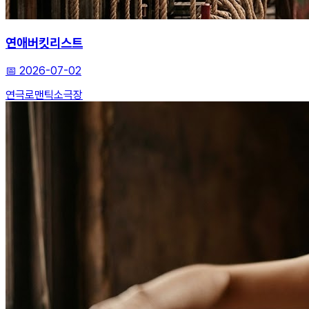
연애버킷리스트
📅
2026-07-02
연극
로맨틱
소극장