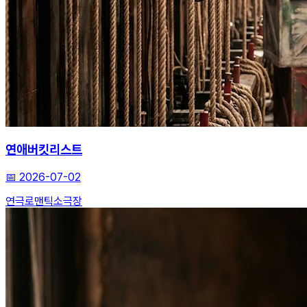
연애버킷리스트
📅
2026-07-02
연극
로맨틱
소극장