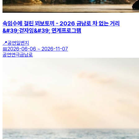
속임수에 걸린 꾀보토끼 - 2026 금남로 차 없는 거리
&#39;걷자잉&#39; 연계프로그램
📍
공연일번지
📅
2026-06-06
~
2026-11-07
공연
연극
금남로