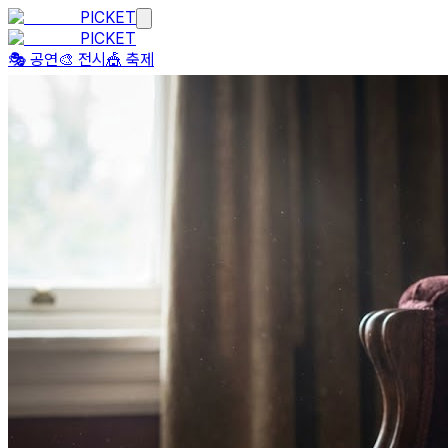
PICKET
PICKET
🎭 공연
🎨 전시
🎪 축제