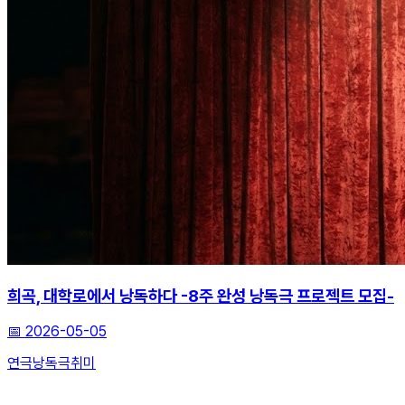
희곡, 대학로에서 낭독하다 -8주 완성 낭독극 프로젝트 모집-
📅
2026-05-05
연극
낭독극
취미