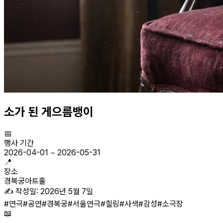
소가 된 게으름뱅이
📅
행사 기간
2026-04-01
~
2026-05-31
📍
장소
경복궁아트홀
✍️ 작성일:
2026년 5월 7일
#
연극
#
공연
#
경복궁
#
서울연극
#
힐링
#
사색
#
감성
#
소극장
📖