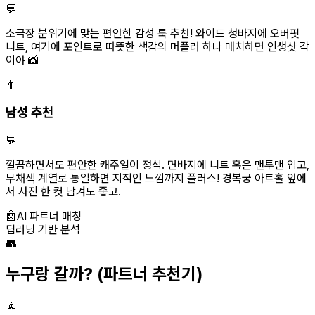
💬
소극장 분위기에 맞는 편안한 감성 룩 추천! 와이드 청바지에 오버핏
니트, 여기에 포인트로 따뜻한 색감의 머플러 하나 매치하면 인생샷 각
이야 📸
👨
남성 추천
💬
깔끔하면서도 편안한 캐주얼이 정석. 면바지에 니트 혹은 맨투맨 입고,
무채색 계열로 통일하면 지적인 느낌까지 플러스! 경복궁 아트홀 앞에
서 사진 한 컷 남겨도 좋고.
🤖
AI 파트너 매칭
딥러닝 기반 분석
👥
누구랑 갈까?
(파트너 추천기)
🧘