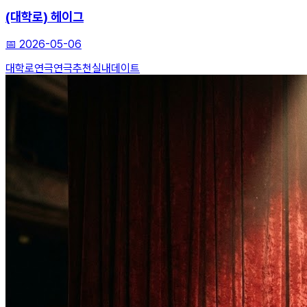
(대학로) 헤이그
📅
2026-05-06
대학로연극
연극추천
실내데이트