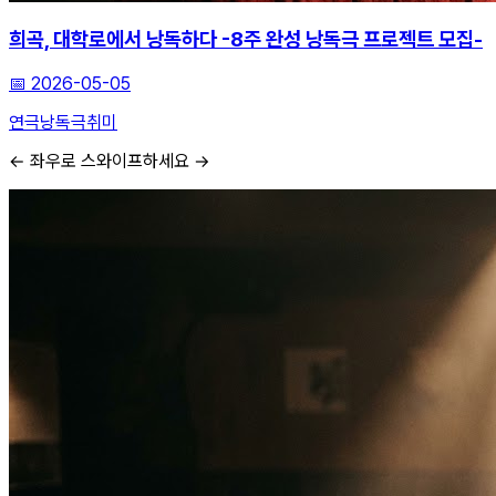
희곡, 대학로에서 낭독하다 -8주 완성 낭독극 프로젝트 모집-
📅
2026-05-05
연극
낭독극
취미
← 좌우로 스와이프하세요 →