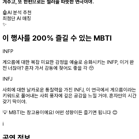
겨주고, 또 한편으로는 찔러줄 따뜻한 연극이야.
🤖
AI 분석 추천
최첨단 AI 매칭
✨
이 행사를 200% 즐길 수 있는 MBTI
INFP
게으름에 대한 복잡 미묘한 감정을 예술로 승화시키는 INFP, 이거 완
전 너잖아? 혼자 가서 감동에 젖어도 좋을 각 🥺
INFJ
사회에 대한 날카로운 통찰력을 가진 INFJ, 이 연극에서 게으름이라는
키워드로 풀어내는 사회 풍자에 깊은 공감을 느낄 거야. 혼자만의 시간
갖기 딱이야.
💡 MBTI는 참고용이에요! 어떤 성향이든 즐기면 됩니다 😊
ℹ️
공연 정보