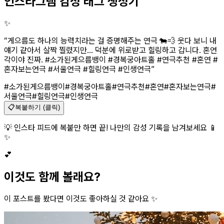
인스타그램 감성 태그 생성기
✨
“
게으름도 하나의 능력치라는 걸 증명해주는 연극 🐄💨 웃다 보니 내
얘기 같아서 살짝 찔렸지만... 덕분에 위로받고 힐링하고 갑니다. 혼연
각이야 진짜. #소가된게으름뱅이 #경복궁아트홀 #연극추천 #혼연 #
혼자보는연극 #서울연극 #힐링연극 #인생연극
”
#소가된게으름뱅이
#경복궁아트홀
#연극추천
#혼연
#혼자보는연극
#
서울연극
#힐링연극
#인생연극
📋
복붙하기 (클릭)
💡 인스타 피드에 복붙만 하면 끝! 나만의 감성 기록을 남겨보세요 📱
✨
💕
이것도 함께 볼래요?
이 포스트를 봤다면 이것도 좋아하실 것 같아요 ✨