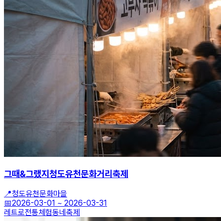
그때&그랬지청도유천문화거리축제
📍
청도유천문화마을
📅
2026-03-01
~
2026-03-31
레트로
전통체험
동네축제