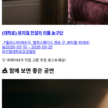
(대학로) 뮤지컬 전설의 리틀 농구단
📍
플러스씨어터(구. 컬처스페이스 엔유 구. 쁘티첼 씨어터)
📅
2026-03-10
~
2026-05-25
뮤지컬
대학로
감성힐링
💡 큐레이터가 직접 고른 추천 포스트예요!
🎪 함께 보면 좋은
공연