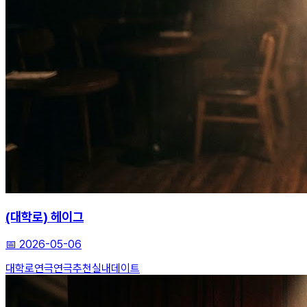
(대학로) 헤이그
📅
2026-05-06
대학로연극
연극추천
실내데이트