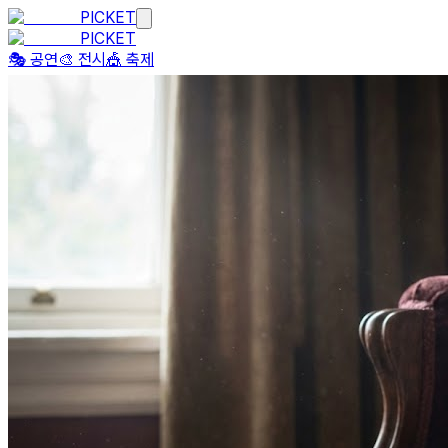
PICKET
PICKET
🎭 공연
🎨 전시
🎪 축제