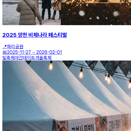
2025 양천 비체나라 페스티벌
📍
파리공원
📅
2025-11-27
~
2026-02-01
빛축제
야간데이트
겨울축제