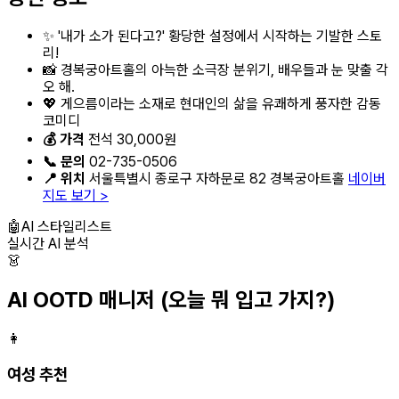
✨ '내가 소가 된다고?' 황당한 설정에서 시작하는 기발한 스토
리!
📸 경복궁아트홀의 아늑한 소극장 분위기, 배우들과 눈 맞출 각
오 해.
💖 게으름이라는 소재로 현대인의 삶을 유쾌하게 풍자한 감동
코미디
💰 가격
전석 30,000원
📞 문의
02-735-0506
📍 위치
서울특별시 종로구 자하문로 82 경복궁아트홀
네이버
지도 보기 >
🤖
AI 스타일리스트
실시간 AI 분석
👗
AI OOTD 매니저
(오늘 뭐 입고 가지?)
👩
여성 추천