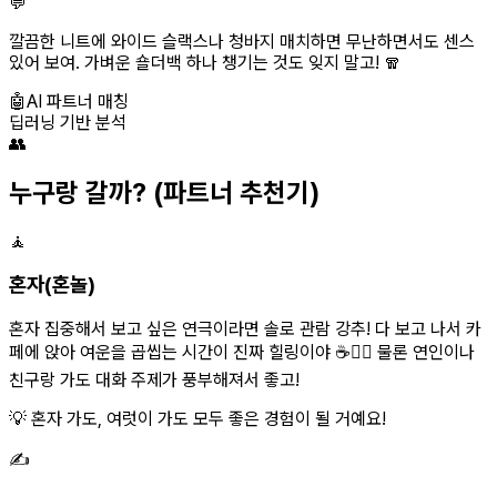
💬
깔끔한 니트에 와이드 슬랙스나 청바지 매치하면 무난하면서도 센스
있어 보여. 가벼운 숄더백 하나 챙기는 것도 잊지 말고! 🧣
🤖
AI 파트너 매칭
딥러닝 기반 분석
👥
누구랑 갈까?
(파트너 추천기)
🧘
혼자(혼놀)
혼자 집중해서 보고 싶은 연극이라면 솔로 관람 강추! 다 보고 나서 카
페에 앉아 여운을 곱씹는 시간이 진짜 힐링이야 ☕️🧘‍♀️ 물론 연인이나
친구랑 가도 대화 주제가 풍부해져서 좋고!
💡 혼자 가도, 여럿이 가도 모두 좋은 경험이 될 거예요!
✍️