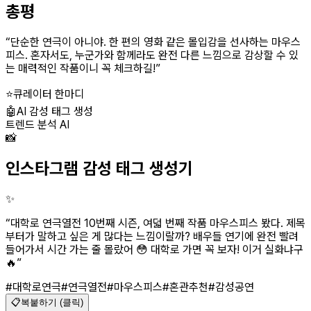
총평
“
단순한 연극이 아니야. 한 편의 영화 같은 몰입감을 선사하는 마우스
피스. 혼자서도, 누군가와 함께라도 완전 다른 느낌으로 감상할 수 있
는 매력적인 작품이니 꼭 체크하길!
”
⭐
큐레이터 한마디
🤖
AI 감성 태그 생성
트렌드 분석 AI
📸
인스타그램 감성 태그 생성기
✨
“
대학로 연극열전 10번째 시즌, 여덟 번째 작품 마우스피스 봤다. 제목
부터가 말하고 싶은 게 많다는 느낌이랄까? 배우들 연기에 완전 빨려
들어가서 시간 가는 줄 몰랐어 😳 대학로 가면 꼭 보자! 이거 실화냐구
🔥
”
#대학로연극
#연극열전
#마우스피스
#혼관추천
#감성공연
📋
복붙하기 (클릭)