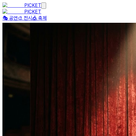
PICKET
PICKET
🎭 공연
🎨 전시
🎪 축제