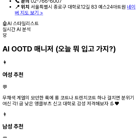
📞 문의
02-766-6007
📍 위치
서울특별시 종로구 대학로12길 83 예스24아트원
네이
버 지도 보기 >
🤖
AI 스타일리스트
실시간 AI 분석
👗
AI OOTD 매니저
(오늘 뭐 입고 가지?)
👩
여성 추천
💬
무채색 계열의 모던한 룩에 롱 코트나 트렌치코트 하나 걸치면 분위기
여신 각! 굽 낮은 앵클부츠 신고 대학로 감성 저격해보자 👢🖤
👨
남성 추천