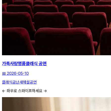
가족사랑명품클래식 공연
📅
2026-05-10
클래식
금난새
해설공연
← 좌우로 스와이프하세요 →