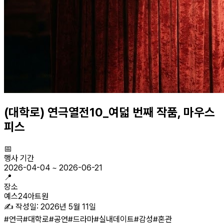
(대학로) 연극열전10_여덟 번째 작품, 마우스
피스
📅
행사 기간
2026-04-04
~
2026-06-21
📍
장소
예스24아트원
✍️ 작성일:
2026년 5월 11일
#
연극
#
대학로
#
공연
#
드라마
#
실내데이트
#
감성
#
혼관