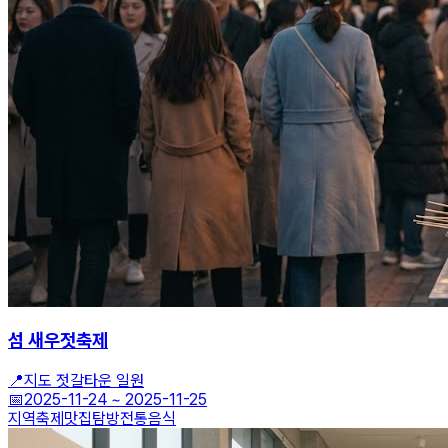
섬 새우젓축제
📍
지도 젓갈타운 일원
📅
2025-11-24
~
2025-11-25
지역축제
맛집탐방
전통음식