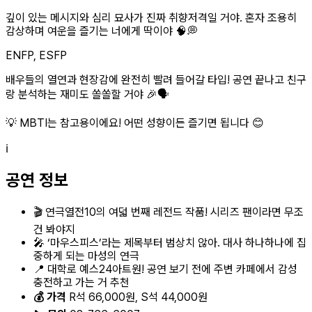
깊이 있는 메시지와 심리 묘사가 진짜 취향저격일 거야. 혼자 조용히
감상하며 여운을 즐기는 너에게 딱이야 🧠💭
ENFP, ESFP
배우들의 열연과 현장감에 완전히 빨려 들어갈 타입! 공연 끝나고 친구
랑 분석하는 재미도 쏠쏠할 거야 🎉🗣️
💡 MBTI는 참고용이에요! 어떤 성향이든 즐기면 됩니다 😊
ℹ️
공연 정보
🎬 연극열전10의 여덟 번째 레전드 작품! 시리즈 팬이라면 무조
건 봐야지
🎤 ‘마우스피스’라는 제목부터 범상치 않아. 대사 하나하나에 집
중하게 되는 마성의 연극
📍 대학로 예스24아트원! 공연 보기 전에 주변 카페에서 감성
충전하고 가는 거 추천
💰 가격
R석 66,000원, S석 44,000원