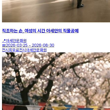
직조하는 손, 여성의 시간 아세안의 직물공예
📍
아세안문화원
📅
2026-03-25
~
2026-08-30
전시회
무료전시
아세안문화원