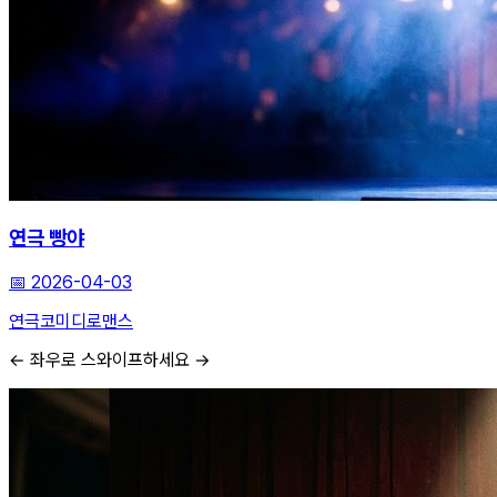
연극 빵야
📅
2026-04-03
연극
코미디
로맨스
← 좌우로 스와이프하세요 →