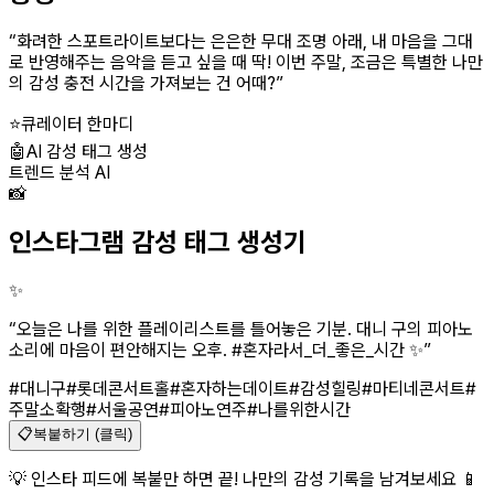
“
화려한 스포트라이트보다는 은은한 무대 조명 아래, 내 마음을 그대
로 반영해주는 음악을 듣고 싶을 때 딱! 이번 주말, 조금은 특별한 나만
의 감성 충전 시간을 가져보는 건 어때?
”
⭐
큐레이터 한마디
🤖
AI 감성 태그 생성
트렌드 분석 AI
📸
인스타그램 감성 태그 생성기
✨
“
오늘은 나를 위한 플레이리스트를 틀어놓은 기분. 대니 구의 피아노
소리에 마음이 편안해지는 오후. #혼자라서_더_좋은_시간 ✨
”
#대니구
#롯데콘서트홀
#혼자하는데이트
#감성힐링
#마티네콘서트
#
주말소확행
#서울공연
#피아노연주
#나를위한시간
📋
복붙하기 (클릭)
💡 인스타 피드에 복붙만 하면 끝! 나만의 감성 기록을 남겨보세요 📱