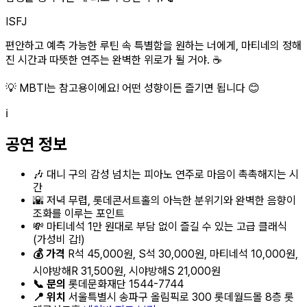
ISFJ
편안하고 예측 가능한 루틴 속 특별함을 원하는 너에게, 마티네의 정해
진 시간과 따뜻한 연주는 완벽한 위로가 될 거야. ☕️
💡 MBTI는 참고용이에요! 어떤 성향이든 즐기면 됩니다 😊
ℹ️
공연 정보
🎶 대니 구의 감성 넘치는 피아노 연주로 마음이 촉촉해지는 시
간
🌇 저녁 무렵, 롯데콘서트홀의 아늑한 분위기와 완벽한 음향이
조화를 이루는 포인트
💸 마티네석 1만 원대로 부담 없이 즐길 수 있는 고급 클래식
(가성비 갑!)
💰 가격
R석 45,000원, S석 30,000원, 마티네석 10,000원,
시야방해R 31,500원, 시야방해S 21,000원
📞 문의
롯데문화재단 1544-7744
📍 위치
서울특별시 송파구 올림픽로 300 롯데월드몰 8층 롯