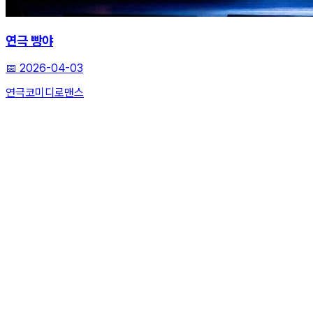
연극 빵야
📅
2026-04-03
연극
코미디
로맨스