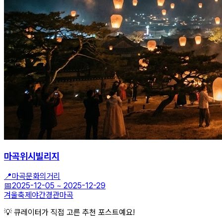
마곡위시빌리지
📍
마곡문화의거리
📅
2025-12-05
~
2025-12-29
겨울축제
야간경관
마곡
💡 큐레이터가 직접 고른 추천 포스트예요!