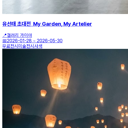
유선태 초대전 My Garden, My Artelier
📍
갤러리 가이아
📅
2026-01-28
~
2026-05-30
무료전시
미술전시
사색