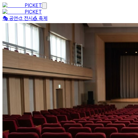
PICKET
PICKET
🎭 공연
🎨 전시
🎪 축제