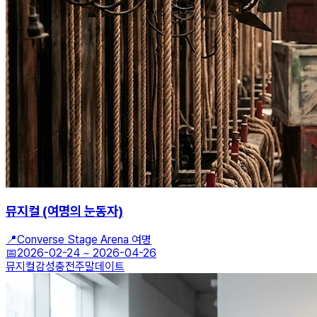
뮤지컬 (여명의 눈동자)
📍
Converse Stage Arena 여명
📅
2026-02-24
~
2026-04-26
뮤지컬
감성충전
주말데이트