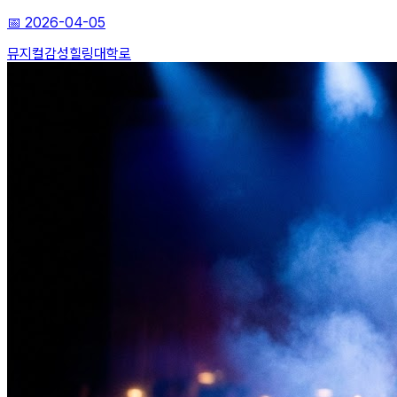
📅
2026-04-05
뮤지컬
감성힐링
대학로