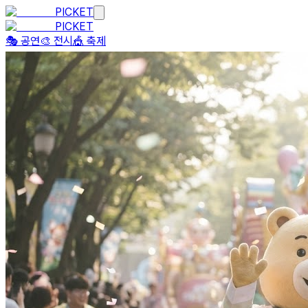
PICKET
PICKET
🎭 공연
🎨 전시
🎪 축제