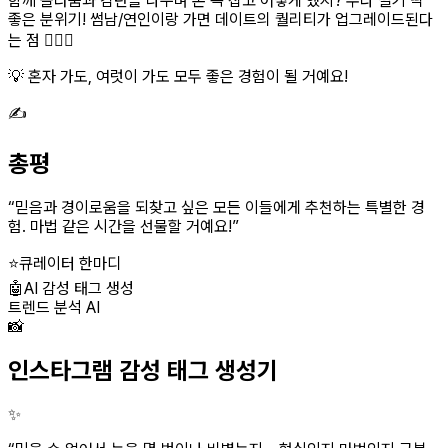
함께 놀라움과 감탄을 나누며 손 꼭 잡고 어떻게 했지? 수다 떨기 딱
좋은 분위기! 썸남/연인이랑 가면 데이트의 퀄리티가 업그레이드된다
는 점 👩‍❤️‍👨
💡 혼자 가도, 여럿이 가도 모두 좋은 경험이 될 거예요!
✍️
총평
“
믿음과 경이로움을 되찾고 싶은 모든 이들에게 추천하는 특별한 경
험. 마법 같은 시간을 선물할 거예요!
”
⭐
큐레이터 한마디
🤖
AI 감성 태그 생성
트렌드 분석 AI
📸
인스타그램 감성 태그 생성기
✨