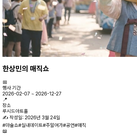
한상민의 매직쇼
📅
행사 기간
2026-02-07
~
2026-12-27
📍
장소
루시드아트홀
✍️ 작성일:
2026년 3월 24일
#
마술쇼
#
실내데이트
#
주말여가
#
공연
#
매직
📖