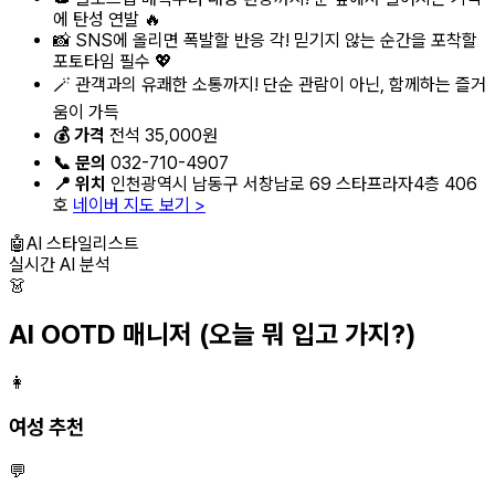
에 탄성 연발 🔥
📸 SNS에 올리면 폭발할 반응 각! 믿기지 않는 순간을 포착할
포토타임 필수 💖
🪄 관객과의 유쾌한 소통까지! 단순 관람이 아닌, 함께하는 즐거
움이 가득
💰 가격
전석 35,000원
📞 문의
032-710-4907
📍 위치
인천광역시 남동구 서창남로 69 스타프라자4층 406
호
네이버 지도 보기 >
🤖
AI 스타일리스트
실시간 AI 분석
👗
AI OOTD 매니저
(오늘 뭐 입고 가지?)
👩
여성 추천
💬