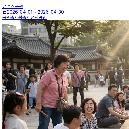
📍
수진공원
📅
2026-04-01
~
2026-04-30
공원축제
봄축제
전시공연