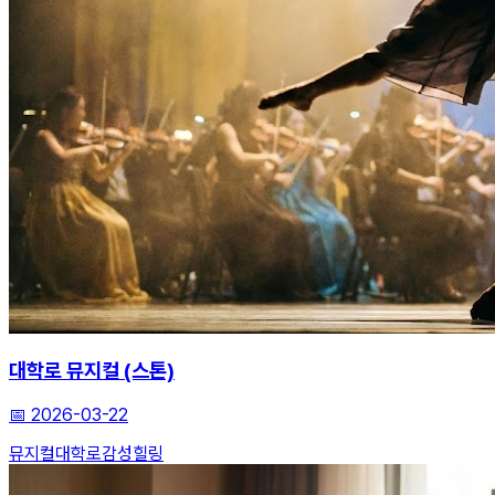
대학로 뮤지컬 (스톤)
📅
2026-03-22
뮤지컬
대학로
감성힐링