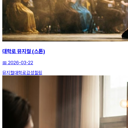
대학로 뮤지컬 (스톤)
📅
2026-03-22
뮤지컬
대학로
감성힐링