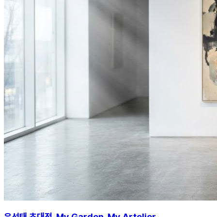
유선태 초대전 My Garden, My Artelier