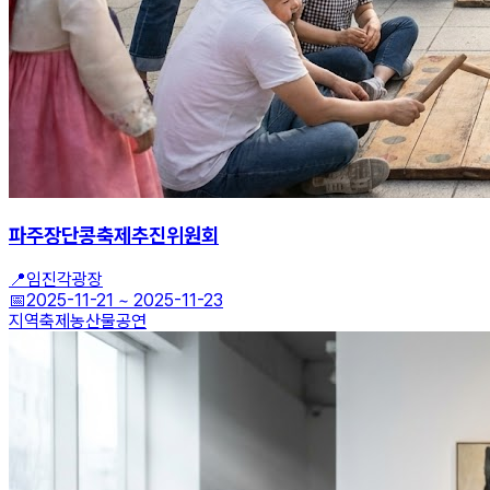
파주장단콩축제추진위원회
📍
임진각광장
📅
2025-11-21
~
2025-11-23
지역축제
농산물
공연