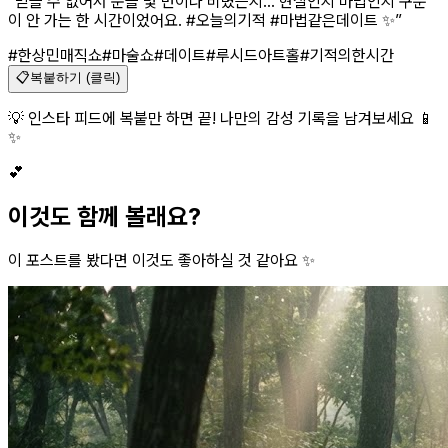
“
믿을 수 없어서 눈을 몇 번이나 비볐는지... 현실인지 마법인지 구분
이 안 가는 한 시간이었어요. #오늘의기적 #마법같은데이트 ✨
”
#한상민매직쇼
#마술쇼
#데이트
#루시드아트홀
#기적의한시간
📋
복붙하기 (클릭)
💡 인스타 피드에 복붙만 하면 끝! 나만의 감성 기록을 남겨보세요 📱
✨
💕
이것도 함께 볼래요?
이 포스트를 봤다면 이것도 좋아하실 것 같아요 ✨