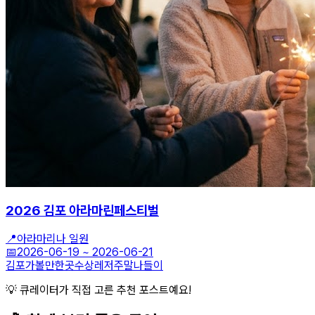
2026 김포 아라마린페스티벌
📍
아라마리나 일원
📅
2026-06-19
~
2026-06-21
김포가볼만한곳
수상레저
주말나들이
💡 큐레이터가 직접 고른 추천 포스트예요!