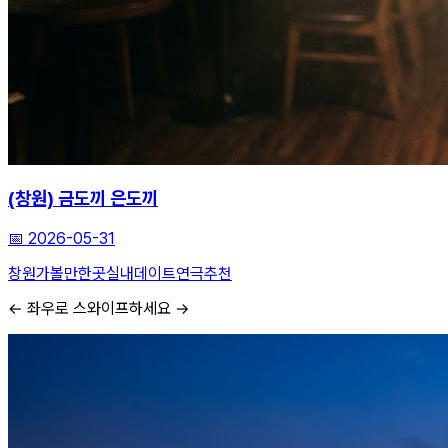
(창원) 금도끼 은도끼
📅
2026-05-31
창원가볼만한곳
실내데이트
연극추천
← 좌우로 스와이프하세요 →