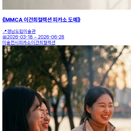
《MMCA 이건희컬렉션 피카소 도예》
📍
경남도립미술관
📅
2026-03-18
~
2026-06-28
미술전시
피카소
이건희컬렉션