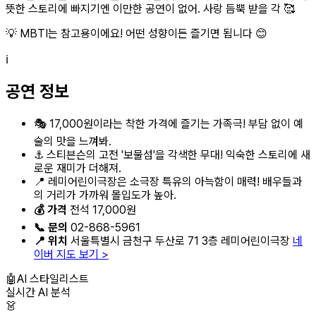
뜻한 스토리에 빠지기엔 이만한 공연이 없어. 사랑 듬뿍 받을 각 🥰
💡 MBTI는 참고용이에요! 어떤 성향이든 즐기면 됩니다 😊
ℹ️
공연 정보
🎭 17,000원이라는 착한 가격에 즐기는 가족극! 부담 없이 예
술의 맛을 느껴봐.
⚓ 스티븐슨의 고전 '보물섬'을 각색한 무대! 익숙한 스토리에 새
로운 재미가 더해져.
📍 레미어린이극장은 소극장 특유의 아늑함이 매력! 배우들과
의 거리가 가까워 몰입도가 높아.
💰 가격
전석 17,000원
📞 문의
02-868-5961
📍 위치
서울특별시 금천구 두산로 71 3층 레미어린이극장
네
이버 지도 보기 >
🤖
AI 스타일리스트
실시간 AI 분석
👗