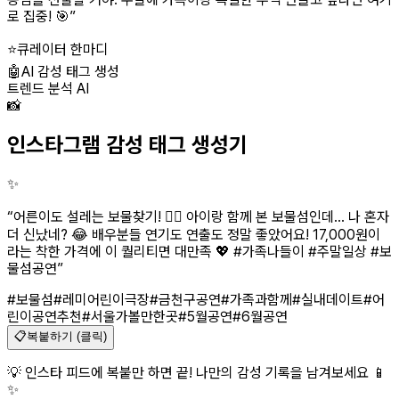
로 집중! 🎯
”
⭐
큐레이터 한마디
🤖
AI 감성 태그 생성
트렌드 분석 AI
📸
인스타그램 감성 태그 생성기
✨
“
어른이도 설레는 보물찾기! 🏴‍☠️ 아이랑 함께 본 보물섬인데... 나 혼자
더 신났네? 😂 배우분들 연기도 연출도 정말 좋았어요! 17,000원이
라는 착한 가격에 이 퀄리티면 대만족 💖 #가족나들이 #주말일상 #보
물섬공연
”
#보물섬
#레미어린이극장
#금천구공연
#가족과함께
#실내데이트
#어
린이공연추천
#서울가볼만한곳
#5월공연
#6월공연
📋
복붙하기 (클릭)
💡 인스타 피드에 복붙만 하면 끝! 나만의 감성 기록을 남겨보세요 📱
✨