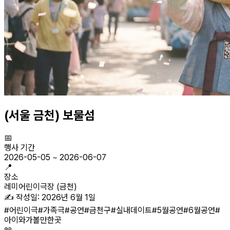
(서울 금천) 보물섬
📅
행사 기간
2026-05-05
~
2026-06-07
📍
장소
레미어린이극장 (금천)
✍️ 작성일:
2026년 6월 1일
#
어린이극
#
가족극
#
공연
#
금천구
#
실내데이트
#
5월공연
#
6월공연
#
아이와가볼만한곳
📖