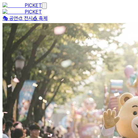
PICKET
PICKET
🎭 공연
🎨 전시
🎪 축제