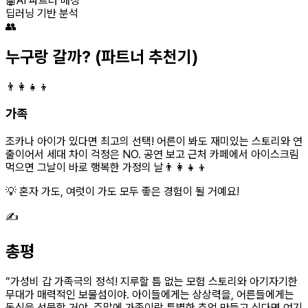
🤖
AI 파트너 매칭
딥러닝 기반 분석
👥
누구랑 갈까?
(파트너 추천기)
👨‍👩‍👧‍👦
가족
조카나 아이가 있다면 최고의 선택! 어른이 봐도 재미있는 스토리와 연
출이어서 세대 차이 걱정은 NO. 공연 보고 근처 카페에서 아이스크림
먹으면 그날이 바로 행복한 가정의 날👨‍👩‍👧‍👦
💡 혼자 가도, 여럿이 가도 모두 좋은 경험이 될 거예요!
✍️
총평
“
가성비 갑 가족극의 정석! 지루할 틈 없는 모험 스토리와 아기자기한
무대가 매력적인 보물섬이야. 아이들에게는 상상력을, 어른들에게는
동심을 선물할 거야. 주말에 가족이랑 특별한 추억 만들고 싶다면 여기