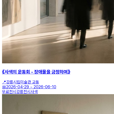
《사색의 운동회 - 장애물을 긍정하며》
📍
강릉시립미술관 교동
📅
2026-04-29
~
2026-06-10
무료전시
강릉전시
사색