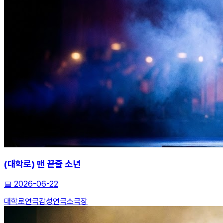
(대학로) 맨 끝줄 소년
📅
2026-06-22
대학로연극
감성연극
소극장