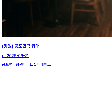
(창원) 공포연극 급매
📅
2026-06-21
공포연극
창원데이트
실내데이트