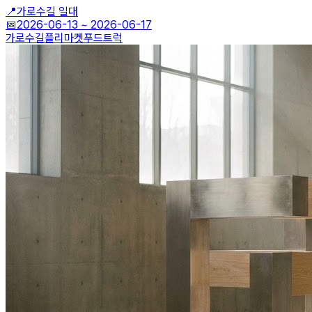
📍
가로수길 일대
📅
2026-06-13
~
2026-06-17
가로수길
플리마켓
푸드트럭