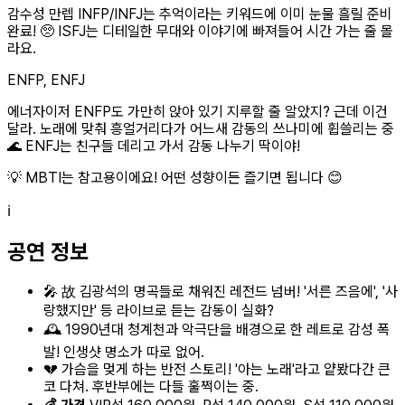
감수성 만렙 INFP/INFJ는 추억이라는 키워드에 이미 눈물 흘릴 준비
완료! 🥺 ISFJ는 디테일한 무대와 이야기에 빠져들어 시간 가는 줄 몰
라요.
ENFP, ENFJ
에너자이저 ENFP도 가만히 앉아 있기 지루할 줄 알았지? 근데 이건
달라. 노래에 맞춰 흥얼거리다가 어느새 감동의 쓰나미에 휩쓸리는 중
🌊 ENFJ는 친구들 데리고 가서 감동 나누기 딱이야!
💡 MBTI는 참고용이에요! 어떤 성향이든 즐기면 됩니다 😊
ℹ️
공연 정보
🎤 故 김광석의 명곡들로 채워진 레전드 넘버! '서른 즈음에', '사
랑했지만' 등 라이브로 듣는 감동이 실화?
🕰️ 1990년대 청계천과 악극단을 배경으로 한 레트로 감성 폭
발! 인생샷 명소가 따로 없어.
💔 가슴을 멎게 하는 반전 스토리! '아는 노래'라고 얕봤다간 큰
코 다쳐. 후반부에는 다들 훌쩍이는 중.