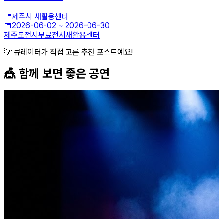
📍
제주시 새활용센터
📅
2026-06-02
~
2026-06-30
제주도전시
무료전시
새활용센터
💡 큐레이터가 직접 고른 추천 포스트예요!
🎪 함께 보면 좋은
공연