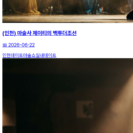
(인천) 마술사 제이티의 백투더조선
📅
2026-06-22
인천데이트
마술쇼
실내데이트