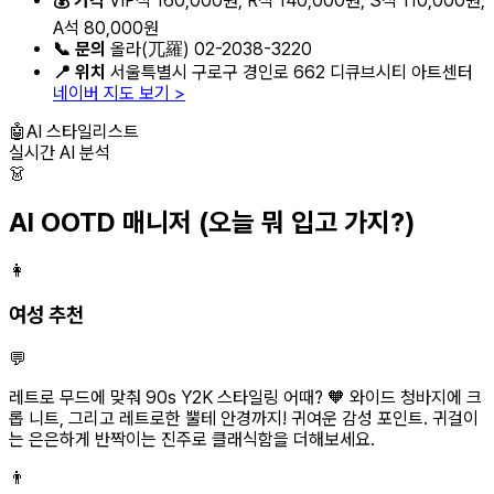
💰 가격
VIP석 160,000원, R석 140,000원, S석 110,000원,
A석 80,000원
📞 문의
올라(兀羅) 02-2038-3220
📍 위치
서울특별시 구로구 경인로 662 디큐브시티 아트센터
네이버 지도 보기 >
🤖
AI 스타일리스트
실시간 AI 분석
👗
AI OOTD 매니저
(오늘 뭐 입고 가지?)
👩
여성 추천
💬
레트로 무드에 맞춰 90s Y2K 스타일링 어때? 🧡 와이드 청바지에 크
롭 니트, 그리고 레트로한 뿔테 안경까지! 귀여운 감성 포인트. 귀걸이
는 은은하게 반짝이는 진주로 클래식함을 더해보세요.
👨