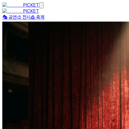
PICKET
PICKET
🎭 공연
🎨 전시
🎪 축제