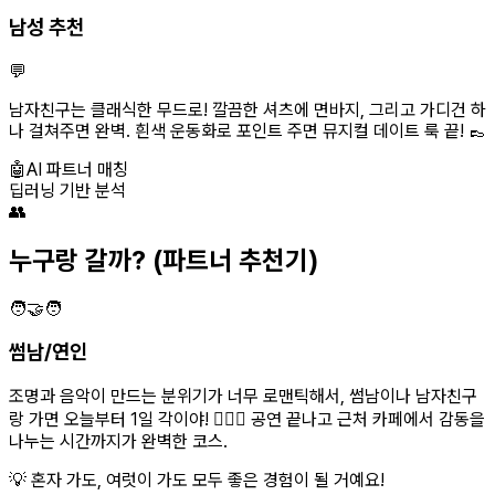
남성 추천
💬
남자친구는 클래식한 무드로! 깔끔한 셔츠에 면바지, 그리고 가디건 하
나 걸쳐주면 완벽. 흰색 운동화로 포인트 주면 뮤지컬 데이트 룩 끝! 👞
🤖
AI 파트너 매칭
딥러닝 기반 분석
👥
누구랑 갈까?
(파트너 추천기)
🧑‍🤝‍🧑
썸남/연인
조명과 음악이 만드는 분위기가 너무 로맨틱해서, 썸남이나 남자친구
랑 가면 오늘부터 1일 각이야! 👩‍❤️‍👨 공연 끝나고 근처 카페에서 감동을
나누는 시간까지가 완벽한 코스.
💡 혼자 가도, 여럿이 가도 모두 좋은 경험이 될 거예요!