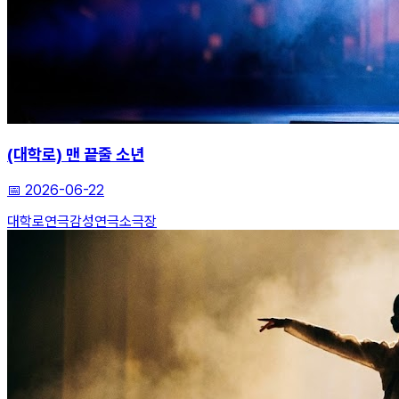
(대학로) 맨 끝줄 소년
📅
2026-06-22
대학로연극
감성연극
소극장