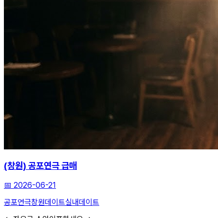
(창원) 공포연극 급매
📅
2026-06-21
공포연극
창원데이트
실내데이트