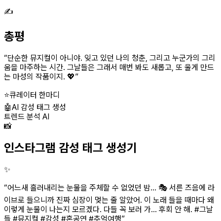
✍️
총평
“
단순한 뮤지컬이 아니야. 잊고 있던 나의 청춘, 그리고 누군가의 그리
움을 마주하는 시간. 그날들은 그래서 매번 봐도 새롭고, 또 울게 만드
는 마성의 작품이지. 💖
”
⭐
큐레이터 한마디
🤖
AI 감성 태그 생성
트렌드 분석 AI
📸
인스타그램 감성 태그 생성기
✨
“
어느새 흘러내리는 눈물을 주체할 수 없었던 밤... 🎭 서른 즈음에 라
이브로 들으니까 진짜 심장이 멎는 줄 알았어. 이 노래 들을 때마다 왜
이렇게 눈물이 나는지 모르겠다. 다들 꼭 보러 가... 후회 안 해. #그날
들 #뮤지컬 #감성 #혼공연 #추억여행
”