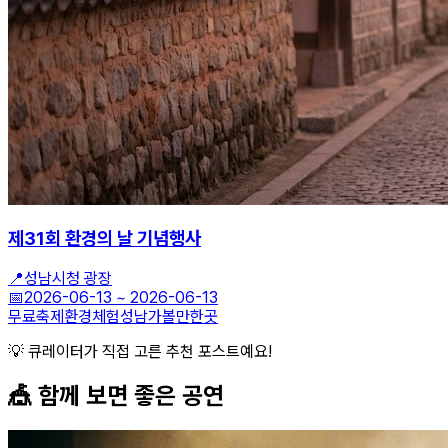
제31회 환경의 날 기념행사
📍
성남시청 광장
📅
2026-06-13
~
2026-06-13
무료축제
환경체험
성남가볼만한곳
💡 큐레이터가 직접 고른 추천 포스트예요!
🎪 함께 보면 좋은
공연