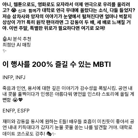
아니, 웹툰으로도, 영화로도 모자라서 이제 연극으로 우리를 울리려
고? 😭
가 대학로 연극 무대에 올랐다는 소식, 다들 들었지?
신과 함께
저승 삼차사와 망자의 이야기가 눈앞에서 펼쳐진다면 얼마나 벅찰지
상상이 가?! 특히 원작 팬이라면 그 감동이 두 배, 세 배로 느껴질 거
야. 이번 주말, 특별한 위로가 필요하다면 여기로 모여!
🤖
AI 분석 추천
최첨단 AI 매칭
✨
이 행사를 200% 즐길 수 있는 MBTI
INFP, INFJ
죽음과 인연, 용서에 대한 깊은 이야기가 감수성을 폭발시킴. 공연 내
내 콧물 훌쩍이다가 인생은 아름다워 명언을 인스타 스토리에 올릴 게
뻔함 😭💖
ENFP, ESFP
재미와 감동을 동시에 원하는 E들! 배우들 호흡이 미친듯이 좋아서 공
연 내내 키득대다가 갑자기 눈물 콧물 쏟는 나를 발견할 거야. 대학로
데이트 코스로도 강추! 🎭✨