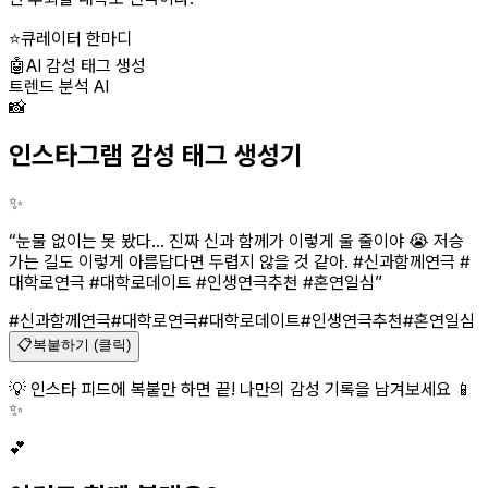
⭐
큐레이터 한마디
🤖
AI 감성 태그 생성
트렌드 분석 AI
📸
인스타그램 감성 태그 생성기
✨
“
눈물 없이는 못 봤다... 진짜 신과 함께가 이렇게 울 줄이야 😭 저승
가는 길도 이렇게 아름답다면 두렵지 않을 것 같아. #신과함께연극 #
대학로연극 #대학로데이트 #인생연극추천 #혼연일심
”
#신과함께연극
#대학로연극
#대학로데이트
#인생연극추천
#혼연일심
📋
복붙하기 (클릭)
💡 인스타 피드에 복붙만 하면 끝! 나만의 감성 기록을 남겨보세요 📱
✨
💕