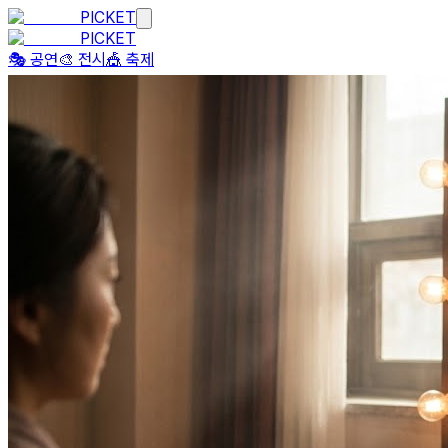
PICKET
PICKET
🎭 공연
🎨 전시
🎪 축제