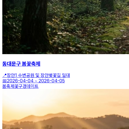
동대문구 봄꽃축제
📍
장안1 수변공원 및 장안벚꽃길 일대
📅
2026-04-04
~
2026-04-05
봄축제
꽃구경
데이트