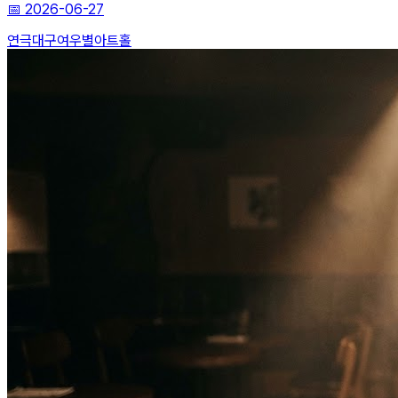
📅
2026-06-27
연극
대구
여우별아트홀