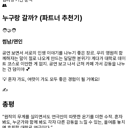
👥
누구랑 갈까?
(파트너 추천기)
🧑‍🤝‍🧑
썸남/연인
공연 보면서 서로의 인생 이야기를 나누기 좋은 장르. 우리 영원히 함
께하자는 말이 절로 나오게 만드는 달달한 분위기! 게다가 대학로 데이
트 코스로 이만한 게 없지. 공연 보고 나서 근처 카페 가서 감동을 나누
는 건 덤이야 💕
💡 혼자 가도, 여럿이 가도 모두 좋은 경험이 될 거예요!
✍️
총평
“
원작의 무게를 살리면서도 연극만의 따뜻한 온기를 더한 수작. 혼자
봐도, 누군가와 함께 봐도 각자 다른 감동을 느낄 수 있는, 올여름 놓치
면 후회할 대학로 연극이다.
”