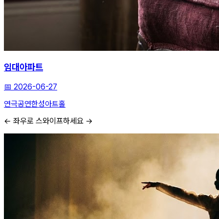
임대아파트
📅
2026-06-27
연극
공연
한성아트홀
← 좌우로 스와이프하세요 →