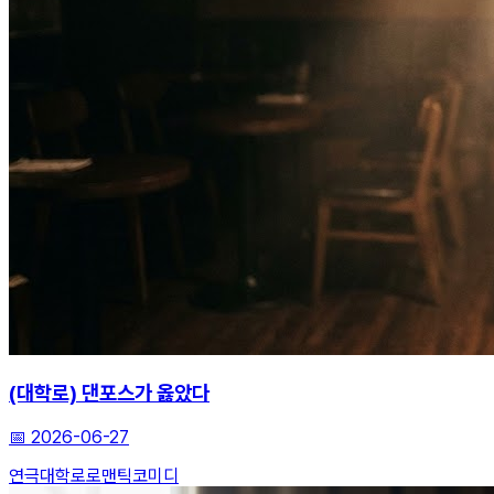
(대학로) 댄포스가 옳았다
📅
2026-06-27
연극
대학로
로맨틱코미디