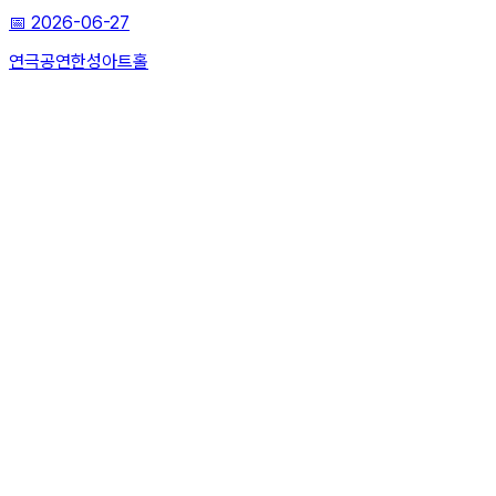
📅
2026-06-27
연극
공연
한성아트홀