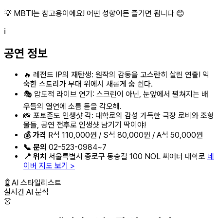
💡 MBTI는 참고용이에요! 어떤 성향이든 즐기면 됩니다 😊
ℹ️
공연 정보
🔥 레전드 IP의 재탄생: 원작의 감동을 고스란히 살린 연출! 익
숙한 스토리가 무대 위에서 새롭게 숨 쉰다.
🎭 압도적 라이브 연기: 스크린이 아닌, 눈앞에서 펼쳐지는 배
우들의 열연에 소름 돋을 각오해.
📸 포토존도 인생샷 각: 대학로의 감성 가득한 극장 로비와 조형
물들, 공연 전후로 인생샷 남기기 딱이야!
💰 가격
R석 110,000원 / S석 80,000원 / A석 50,000원
📞 문의
02-523-0984~7
📍 위치
서울특별시 종로구 동숭길 100 NOL 씨어터 대학로
네
이버 지도 보기 >
🤖
AI 스타일리스트
실시간 AI 분석
👗