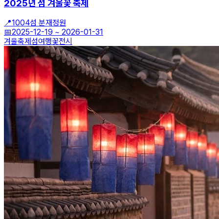
2025년 섬 겨울꽃 축제
📍
1004섬 분재정원
📅
2025-12-19
~
2026-01-31
겨울축제
섬여행
꽃전시