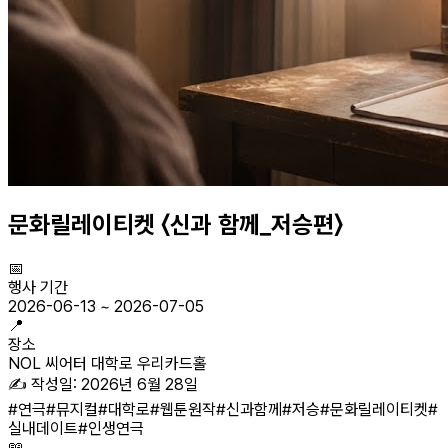
문화릴레이티켓 〈신과 함께_저승편〉
📅
행사 기간
2026-06-13
~
2026-07-05
📍
장소
NOL 씨어터 대학로 우리카드홀
✍️ 작성일:
2026년 6월 28일
#
연극
#
뮤지컬
#
대학로
#
웹툰원작
#
신과함께
#
저승
#
문화릴레이티켓
#
실내데이트
#
인생연극
📖