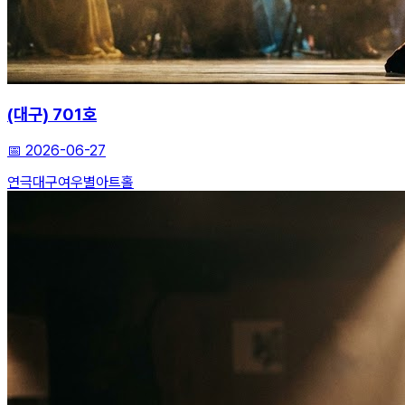
(대구) 701호
📅
2026-06-27
연극
대구
여우별아트홀