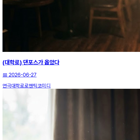
(대학로) 댄포스가 옳았다
📅
2026-06-27
연극
대학로
로맨틱코미디