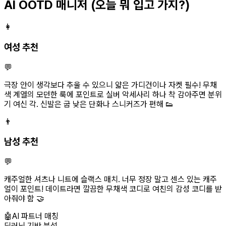
AI OOTD 매니저
(오늘 뭐 입고 가지?)
👩
여성 추천
💬
극장 안이 생각보다 추울 수 있으니 얇은 가디건이나 자켓 필수! 무채
색 계열의 모던한 룩에 포인트로 실버 악세사리 하나 착 감아주면 분위
기 여신 각. 신발은 굽 낮은 단화나 스니커즈가 편해 👟
👨
남성 추천
💬
캐주얼한 셔츠나 니트에 슬랙스 매치. 너무 정장 말고 센스 있는 캐주
얼이 포인트! 데이트라면 깔끔한 무채색 코디로 여친의 감성 코디를 받
아줘야 함 🤝
🤖
AI 파트너 매칭
딥러닝 기반 분석