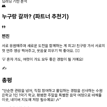
딥러닝 기반 분석
👥
누구랑 갈까?
(파트너 추천기)
👭
찐친
서로 응원해주며 새로운 도전을 함께하는 게 최고! 친구랑 가서 서로의
첫 연주 영상 찍어주고, 웃음꽃 피우기 딱 좋아요. 👯‍♀️
💡 혼자 가도, 여럿이 가도 모두 좋은 경험이 될 거예요!
✍️
총평
“
단순한 관람을 넘어, 직접 참여하고 몰입하는 경험을 선사하는 수원
은학교 1인 1악기 학교. 평범한 주말을 특별한 음악 여정으로 바꿔줄
이곳, 네이버 지도에 저장 필수예요! 🎶
”