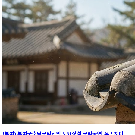
(부여) 부여군충남국악단의 토요상설 국악공연, 유종지미