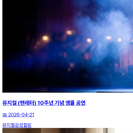
뮤지컬 (팬레터) 10주년 기념 앵콜 공연
📅
2026-04-21
뮤지컬
감성
힐링