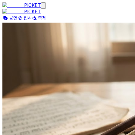
PICKET
PICKET
🎭 공연
🎨 전시
🎪 축제