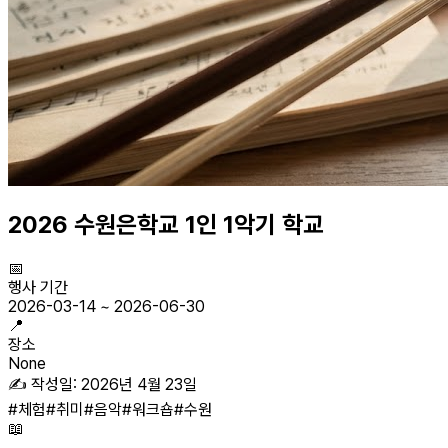
2026 수원은학교 1인 1악기 학교
📅
행사 기간
2026-03-14
~
2026-06-30
📍
장소
None
✍️ 작성일:
2026년 4월 23일
#
체험
#
취미
#
음악
#
워크숍
#
수원
📖