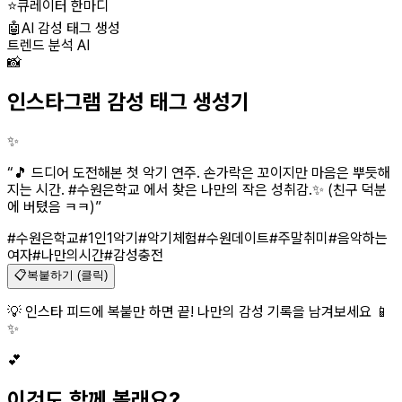
⭐
큐레이터 한마디
🤖
AI 감성 태그 생성
트렌드 분석 AI
📸
인스타그램 감성 태그 생성기
✨
“
🎵 드디어 도전해본 첫 악기 연주. 손가락은 꼬이지만 마음은 뿌듯해
지는 시간. #수원은학교 에서 찾은 나만의 작은 성취감.✨ (친구 덕분
에 버텼음 ㅋㅋ)
”
#수원은학교
#1인1악기
#악기체험
#수원데이트
#주말취미
#음악하는
여자
#나만의시간
#감성충전
📋
복붙하기 (클릭)
💡 인스타 피드에 복붙만 하면 끝! 나만의 감성 기록을 남겨보세요 📱
✨
💕
이것도 함께 볼래요?