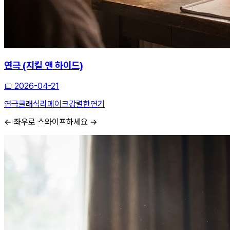
연극 (지킬 앤 하이드)
📅
2026-04-21
연극
클래식리메이크
강렬한연기
← 좌우로 스와이프하세요 →