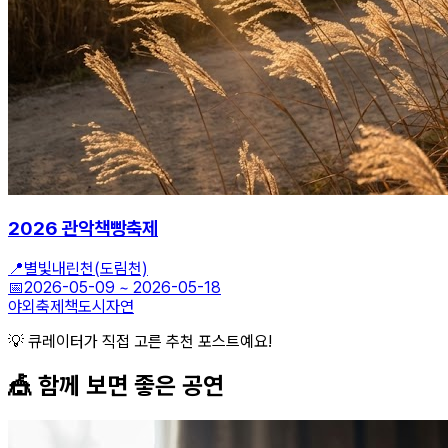
2026 관악책빵축제
📍
별빛내린천(도림천)
📅
2026-05-09
~
2026-05-18
야외축제
책
도시자연
💡 큐레이터가 직접 고른 추천 포스트예요!
🎪 함께 보면 좋은
공연