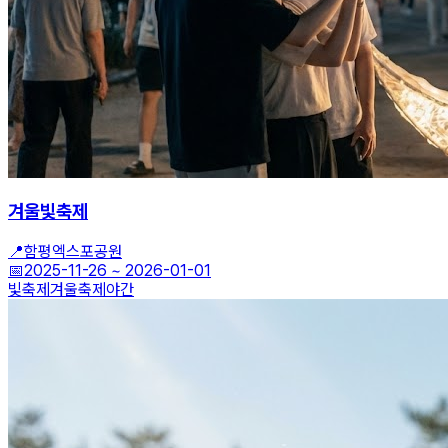
겨울빛축제
📍
함평엑스포공원
📅
2025-11-26
~
2026-01-01
빛축제
겨울축제
야간