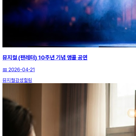
뮤지컬 (팬레터) 10주년 기념 앵콜 공연
📅
2026-04-21
뮤지컬
감성
힐링