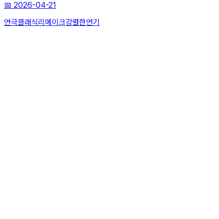
📅
2026-04-21
연극
클래식리메이크
강렬한연기