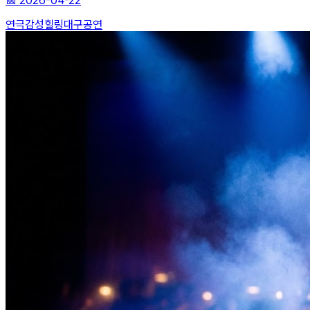
📅
2026-04-22
연극
감성힐링
대구공연