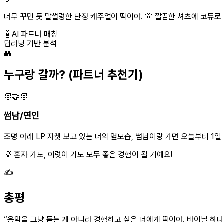
너무 꾸민 듯 말썰렁한 단정 캐주얼이 딱이야. 👔 깔끔한 셔츠에 코듀로
🤖
AI 파트너 매칭
딥러닝 기반 분석
👥
누구랑 갈까?
(파트너 추천기)
🧑‍🤝‍🧑
썸남/연인
조명 아래 LP 자켓 보고 있는 너의 옆모습, 썸남이랑 가면 오늘부터 1일 각
💡 혼자 가도, 여럿이 가도 모두 좋은 경험이 될 거예요!
✍️
총평
“
음악을 그냥 듣는 게 아니라 경험하고 싶은 너에게 딱이야. 바이닐 하나