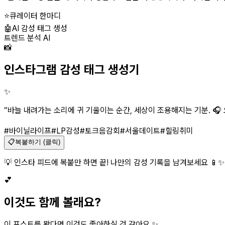
⭐
큐레이터 한마디
🤖
AI 감성 태그 생성
트렌드 분석 AI
📸
인스타그램 감성 태그 생성기
✨
“
바늘 내려가는 소리에 귀 기울이는 순간, 세상이 조용해지는 기분. 🎧 오
#바이닐라이프
#LP감성
#토크음감회
#서울데이트
#힐링취미
📋
복붙하기 (클릭)
💡 인스타 피드에 복붙만 하면 끝! 나만의 감성 기록을 남겨보세요 📱✨
💕
이것도 함께 볼래요?
이 포스트를 봤다면 이것도 좋아하실 것 같아요 ✨