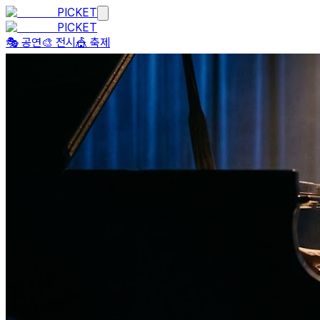
PICKET
PICKET
🎭 공연
🎨 전시
🎪 축제