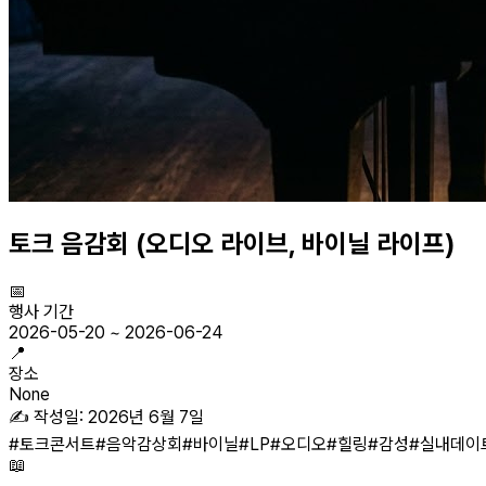
토크 음감회 (오디오 라이브, 바이닐 라이프)
📅
행사 기간
2026-05-20
~
2026-06-24
📍
장소
None
✍️ 작성일:
2026년 6월 7일
#
토크콘서트
#
음악감상회
#
바이닐
#
LP
#
오디오
#
힐링
#
감성
#
실내데이
📖