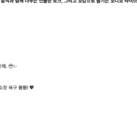
P 음악과 함께 나누는 진솔한 토크, 그리고 오감으로 즐기는 오디오 라이브까
해. 🥹✨
장 욕구 뿜뿜! 💖