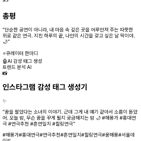
✍️
총평
“
단순한 공연이 아니라, 내 마음 속 깊은 곳을 어루만져 주는 따뜻한
위로 같은 연극. 지친 하루의 끝, 나만의 시간을 갖고 싶은 날 딱이야.
🌙
”
⭐
큐레이터 한마디
🤖
AI 감성 태그 생성
트렌드 분석 AI
📸
인스타그램 감성 태그 생성기
✨
“
꿈을 팔았다는 소녀의 이야기. 근데 그게 내 얘기 같아서 소름이 돋았
어. 오늘 밤, 무슨 꿈을 꾸게 될지 궁금해지는 밤 🌙 #해몽가 #홍대연
극 #연극추천 #혼연일치 #힐링연극
”
#해몽가
#홍대연극
#연극추천
#혼연일치
#힐링연극
#꿈해몽
#서울데
이트