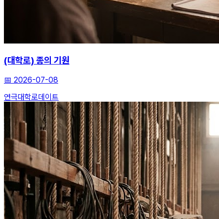
(대학로) 종의 기원
📅
2026-07-08
연극
대학로
데이트