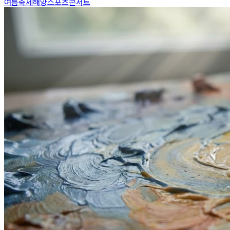
여름축제
해양스포츠
콘서트