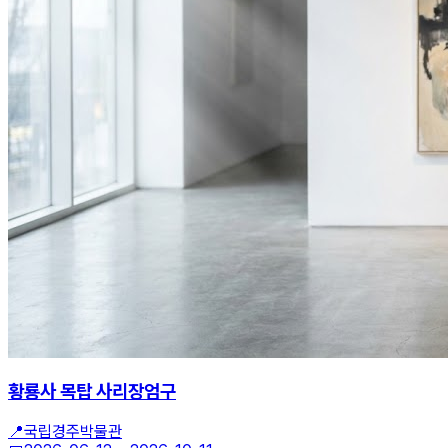
황룡사 목탑 사리장엄구
📍
국립경주박물관