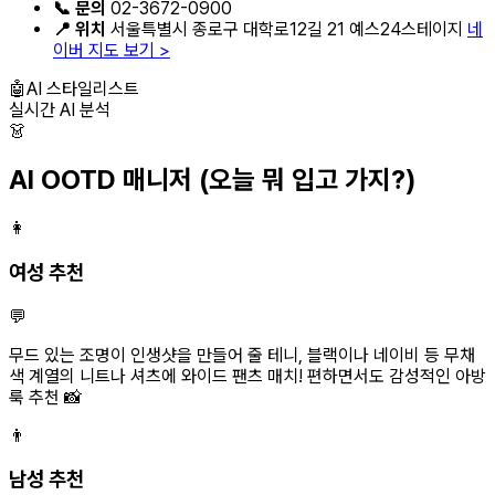
📞 문의
02-3672-0900
📍 위치
서울특별시 종로구 대학로12길 21 예스24스테이지
네
이버 지도 보기 >
🤖
AI 스타일리스트
실시간 AI 분석
👗
AI OOTD 매니저
(오늘 뭐 입고 가지?)
👩
여성 추천
💬
무드 있는 조명이 인생샷을 만들어 줄 테니, 블랙이나 네이비 등 무채
색 계열의 니트나 셔츠에 와이드 팬츠 매치! 편하면서도 감성적인 아방
룩 추천 📸
👨
남성 추천