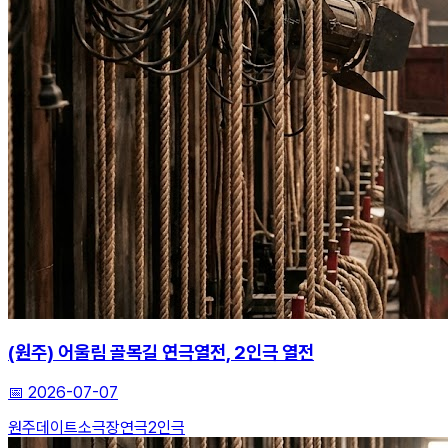
(원주) 어울림 골목길 연극열전, 2인극 열전
📅
2026-07-07
원주데이트
소극장연극
2인극