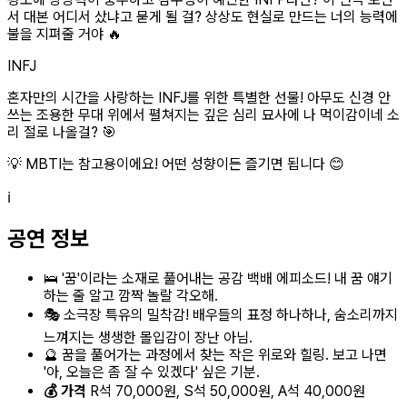
서 대본 어디서 샀냐고 묻게 될 걸? 상상도 현실로 만드는 너의 능력에
불을 지펴줄 거야 🔥
INFJ
혼자만의 시간을 사랑하는 INFJ를 위한 특별한 선물! 아무도 신경 안
쓰는 조용한 무대 위에서 펼쳐지는 깊은 심리 묘사에 나 먹이감이네 소
리 절로 나올걸? 🎯
💡 MBTI는 참고용이에요! 어떤 성향이든 즐기면 됩니다 😊
ℹ️
공연 정보
🛌 '꿈'이라는 소재로 풀어내는 공감 백배 에피소드! 내 꿈 얘기
하는 줄 알고 깜짝 놀랄 각오해.
🎭 소극장 특유의 밀착감! 배우들의 표정 하나하나, 숨소리까지
느껴지는 생생한 몰입감이 장난 아님.
🔮 꿈을 풀어가는 과정에서 찾는 작은 위로와 힐링. 보고 나면
'아, 오늘은 좀 잘 수 있겠다' 싶은 기분.
💰 가격
R석 70,000원, S석 50,000원, A석 40,000원