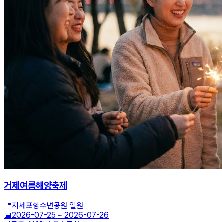
거제여름해양축제
📍
지세포항수변공원 일원
📅
2026-07-25
~
2026-07-26