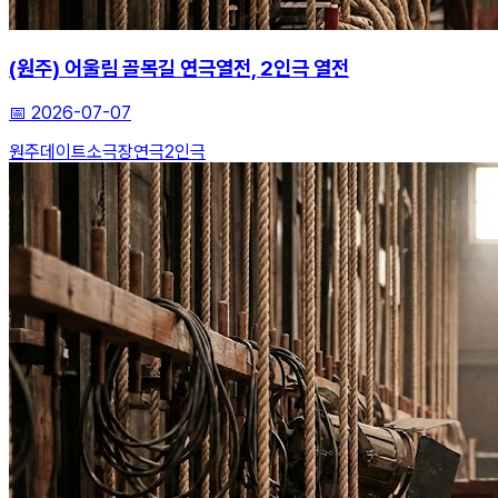
(원주) 어울림 골목길 연극열전, 2인극 열전
📅
2026-07-07
원주데이트
소극장연극
2인극