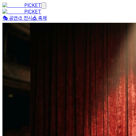
PICKET
PICKET
🎭 공연
🎨 전시
🎪 축제