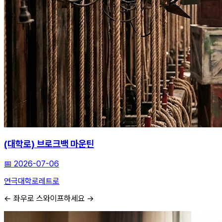
(대학로) 브로크백 마운틴
📅
2026-07-06
연극
대학로
레트로
← 좌우로 스와이프하세요 →