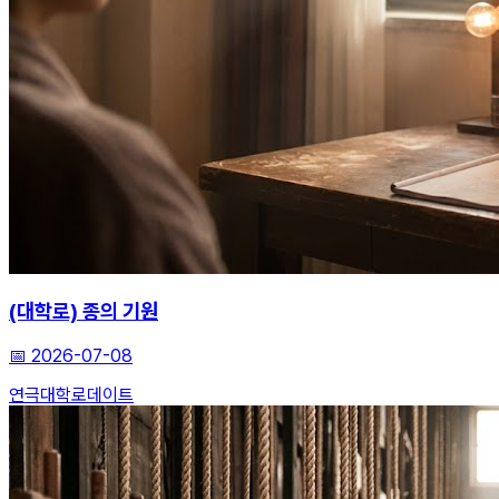
(대학로) 종의 기원
📅
2026-07-08
연극
대학로
데이트