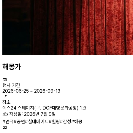
해몽가
📅
행사 기간
2026-06-25
~
2026-09-13
📍
장소
예스24 스테이지(구. DCF대명문화공장) 1관
✍️ 작성일:
2026년 7월 9일
#
연극
#
공연
#
실내데이트
#
힐링
#
감성
#
해몽
📖