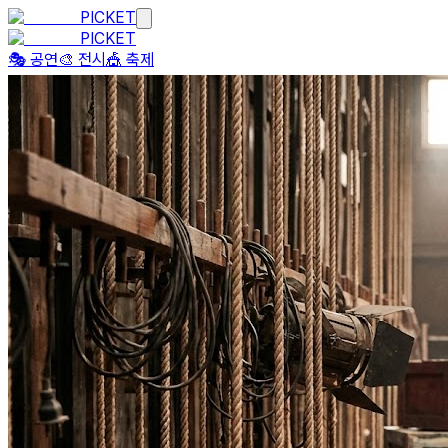
PICKET
PICKET
🎭 공연
🎨 전시
🎪 축제