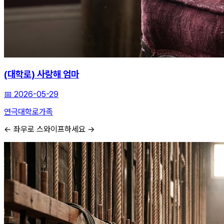
(대학로) 사랑해 엄마
📅
2026-05-29
연극
대학로
가족
← 좌우로 스와이프하세요 →