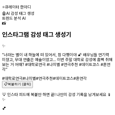
⭐
큐레이터 한마디
🤖
AI 감성 태그 생성
트렌드 분석 AI
📸
인스타그램 감성 태그 생성기
✨
“
너라는 별이 내 하늘에 떠 있어서, 참 다행이야 🌠 배우님들 연기력
미쳤고, 무대 연출은 예술이었고... 이번 주말 대학로 감성에 흠뻑 취해
보는 거 어때? #대학로연극 #나의별 #연극추천 #데이트코스 #혼연
각
”
#대학로연극
#나의별
#연극추천
#데이트코스
#혼연각
📋
복붙하기 (클릭)
💡 인스타 피드에 복붙만 하면 끝! 나만의 감성 기록을 남겨보세요 📱
✨
💕