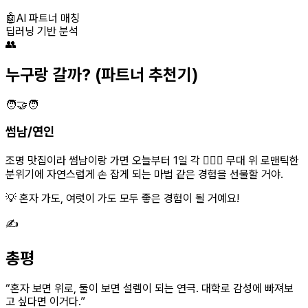
🤖
AI 파트너 매칭
딥러닝 기반 분석
👥
누구랑 갈까?
(파트너 추천기)
🧑‍🤝‍🧑
썸남/연인
조명 맛집이라 썸남이랑 가면 오늘부터 1일 각 👩‍❤️‍👨 무대 위 로맨틱한
분위기에 자연스럽게 손 잡게 되는 마법 같은 경험을 선물할 거야.
💡 혼자 가도, 여럿이 가도 모두 좋은 경험이 될 거예요!
✍️
총평
“
혼자 보면 위로, 둘이 보면 설렘이 되는 연극. 대학로 감성에 빠져보
고 싶다면 이거다.
”