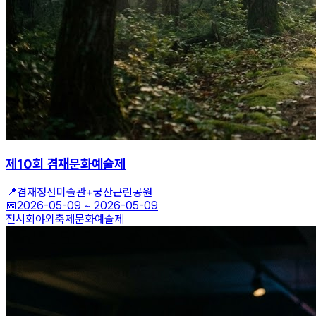
제10회 겸재문화예술제
📍
겸재정선미술관+궁산근린공원
📅
2026-05-09
~
2026-05-09
전시회
야외축제
문화예술제