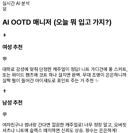
실시간 AI 분석
👗
AI OOTD 매니저
(오늘 뭐 입고 가지?)
👩
여성 추천
💬
대학로 감성에 맞춰 단정한 캐주얼이 정답! 니트 가디건에 롱 스커트,
또는 와이드 팬츠에 코트 하나 걸치면 완벽. 무대 조명이 은은하니까
살짝 펄이 들어간 아이섀도로 포인트 주는 거 추천 ✨
👨
남성 추천
💬
여자친구나 썸녀랑 간다면 깔끔한 캐주얼로! 너무 정장 말고, 오버핏
셔츠나 니트에 슬랙스 매치하면 신뢰도 상승. 향수는 은은하게!