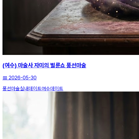
(여수) 마술사 자미의 벌룬쇼 풍선마술
📅
2026-05-30
풍선마술
실내데이트
여수데이트