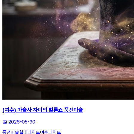
(여수) 마술사 자미의 벌룬쇼 풍선마술
📅
2026-05-30
풍선마술
실내데이트
여수데이트