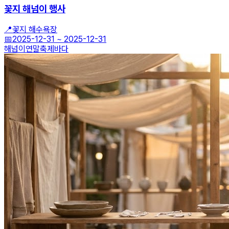
꽃지 해넘이 행사
📍
꽃지 해수욕장
📅
2025-12-31
~
2025-12-31
해넘이
연말축제
바다