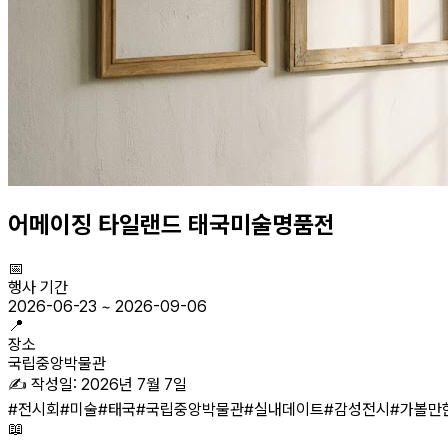
어메이징 타일랜드 태국미술명품전
📅
행사 기간
2026-06-23
~
2026-09-06
📍
장소
국립중앙박물관
✍️ 작성일:
2026년 7월 7일
#
전시회
#
미술
#
태국
#
국립중앙박물관
#
실내데이트
#
감성전시
#
가볼만
📖