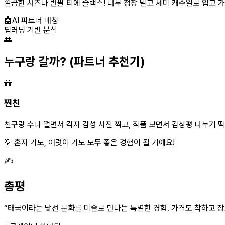
깔끔한 셔츠나 반팔 티에 슬랙스! 너무 정장 말고 세미 캐주얼로 입고 가
🤖
AI 파트너 매칭
딥러닝 기반 분석
👥
누구랑 갈까?
(파트너 추천기)
👭
찐친
친구랑 수다 떨면서 각자 감성 사진 찍고, 작품 보면서 감상평 나누기 딱 
💡 혼자 가도, 여럿이 가도 모두 좋은 경험이 될 거예요!
✍️
총평
“
태국이라는 낯선 문화를 미술로 만나는 특별한 경험. 가격도 착하고 