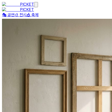
PICKET
PICKET
🎭 공연
🎨 전시
🎪 축제