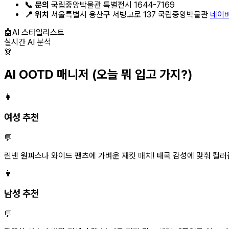
📞 문의
국립중앙박물관 특별전시 1644-7169
📍 위치
서울특별시 용산구 서빙고로 137 국립중앙박물관
네이버
🤖
AI 스타일리스트
실시간 AI 분석
👗
AI OOTD 매니저
(오늘 뭐 입고 가지?)
👩
여성 추천
💬
린넨 원피스나 와이드 팬츠에 가벼운 재킷 매치! 태국 감성에 맞춰 컬러
👨
남성 추천
💬