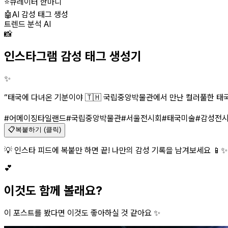
⭐
큐레이터 한마디
🤖
AI 감성 태그 생성
트렌드 분석 AI
📸
인스타그램 감성 태그 생성기
✨
“
태국에 다녀온 기분이야 🇹🇭 국립중앙박물관에서 만난 컬러풀한 태국 현
#어메이징타일랜드
#국립중앙박물관
#서울전시회
#태국미술
#감성전
📋
복붙하기 (클릭)
💡 인스타 피드에 복붙만 하면 끝! 나만의 감성 기록을 남겨보세요 📱✨
💕
이것도 함께 볼래요?
이 포스트를 봤다면 이것도 좋아하실 것 같아요 ✨