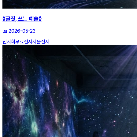
《글짓, 쓰는 예술》
📅
2026-05-23
전시회
무료전시
서울전시