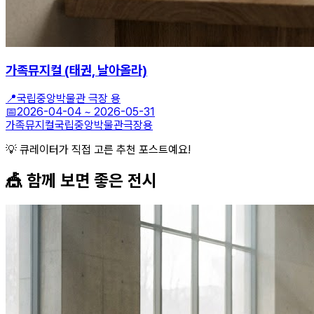
가족뮤지컬 (태권, 날아올라)
📍
국립중앙박물관 극장 용
📅
2026-04-04
~
2026-05-31
가족뮤지컬
국립중앙박물관
극장용
💡 큐레이터가 직접 고른 추천 포스트예요!
🎪 함께 보면 좋은
전시