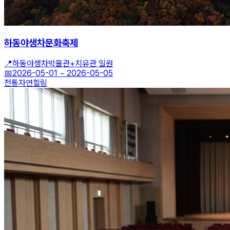
하동야생차문화축제
📍
하동야생차박물관+치유관 일원
📅
2026-05-01
~
2026-05-05
전통
자연
힐링