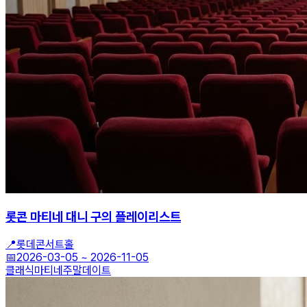
롯콘 마티네 대니 구의 플레이리스트
📍
롯데콘서트홀
📅
2026-03-05
~
2026-11-05
클래식
마티네
주말데이트