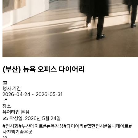
(부산) 뉴욕 오피스 다이어리
📅
행사 기간
2026-04-24
~
2026-05-31
📍
장소
유어타입 본점
✍️ 작성일:
2026년 5월 24일
#
전시회
#
부산데이트
#
뉴욕감성
#
다이어리
#
힙한전시
#
실내데이트
#
사진찍기좋은곳
📖