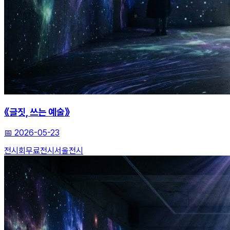
《글짓, 쓰는 예술》
📅
2026-05-23
전시회
무료전시
서울전시