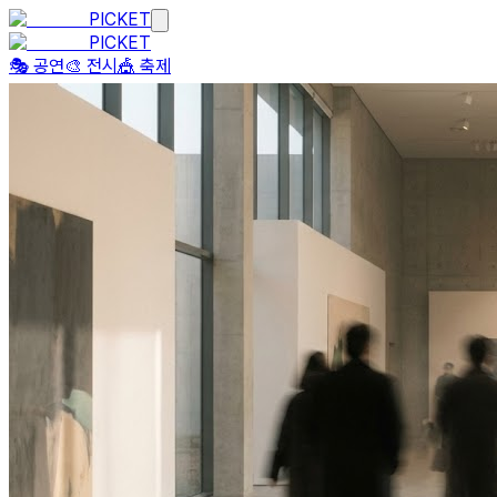
PICKET
PICKET
🎭 공연
🎨 전시
🎪 축제