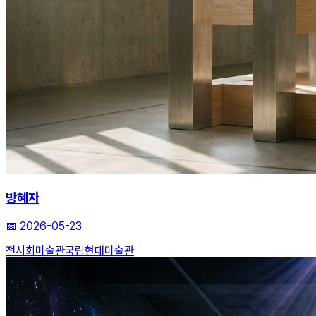
방혜자
📅
2026-05-23
전시회
미술관
국립현대미술관