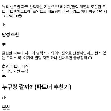
뉴욕 센트럴 파크 산책하는 기분으로! 베이지/블랙 계열의 모던한 코
트나 트렌치코트에, 포인트로 레드립이나 선글라스 하나 끼워주면 시
크 각이야 😎
👨
남성 추천
💬
클린한 니트나 셔츠에 슬랙스나 와이드진으로 단정하면서도 센스 있
는 오피스 룩! 여기에 퀼팅 자켓 하나 걸쳐주면 금상첨화 🧥
🤖
AI 파트너 매칭
딥러닝 기반 분석
👥
누구랑 갈까?
(파트너 추천기)
👭
찐친