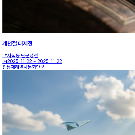
개천절 대제전
📍
사직동 단군성전
📅
2025-11-22
~
2025-11-22
전통제례
역사문화
단군