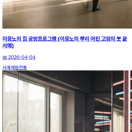
이응노의 집 공방프로그램 (이응노의 뿌리 어린 고암의 붓 끝
서예)
📅
2026-04-04
서예
체험
전통