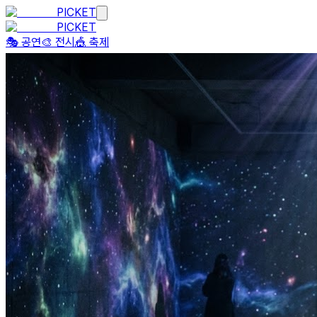
PICKET
PICKET
🎭 공연
🎨 전시
🎪 축제