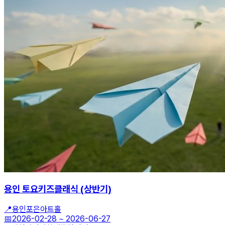
용인 토요키즈클래식 (상반기)
📍
용인포은아트홀
📅
2026-02-28
~
2026-06-27