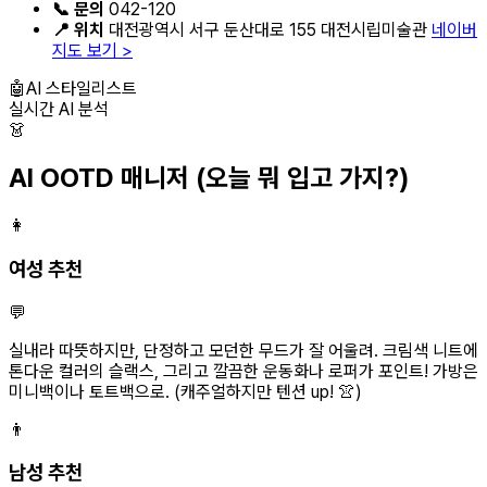
📞 문의
042-120
📍 위치
대전광역시 서구 둔산대로 155 대전시립미술관
네이버
지도 보기 >
🤖
AI 스타일리스트
실시간 AI 분석
👗
AI OOTD 매니저
(오늘 뭐 입고 가지?)
👩
여성 추천
💬
실내라 따뜻하지만, 단정하고 모던한 무드가 잘 어울려. 크림색 니트에
톤다운 컬러의 슬랙스, 그리고 깔끔한 운동화나 로퍼가 포인트! 가방은
미니백이나 토트백으로. (캐주얼하지만 텐션 up! 👚)
👨
남성 추천