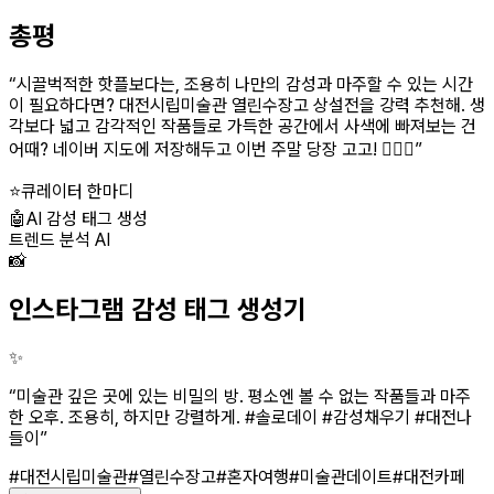
총평
“
시끌벅적한 핫플보다는, 조용히 나만의 감성과 마주할 수 있는 시간
이 필요하다면? 대전시립미술관 열린수장고 상설전을 강력 추천해. 생
각보다 넓고 감각적인 작품들로 가득한 공간에서 사색에 빠져보는 건
어때? 네이버 지도에 저장해두고 이번 주말 당장 고고! 🚶‍♀️✨
”
⭐
큐레이터 한마디
🤖
AI 감성 태그 생성
트렌드 분석 AI
📸
인스타그램 감성 태그 생성기
✨
“
미술관 깊은 곳에 있는 비밀의 방. 평소엔 볼 수 없는 작품들과 마주
한 오후. 조용히, 하지만 강렬하게. #솔로데이 #감성채우기 #대전나
들이
”
#대전시립미술관
#열린수장고
#혼자여행
#미술관데이트
#대전카페