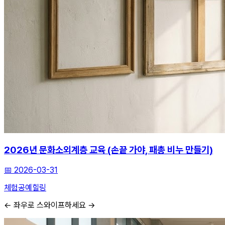
2026년 문화소외계층 교육 (손끝 가야, 패총 비누 만들기)
📅
2026-03-31
체험
공예
힐링
← 좌우로 스와이프하세요 →