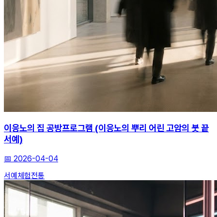
이응노의 집 공방프로그램 (이응노의 뿌리 어린 고암의 붓 끝
서예)
📅
2026-04-04
서예
체험
전통