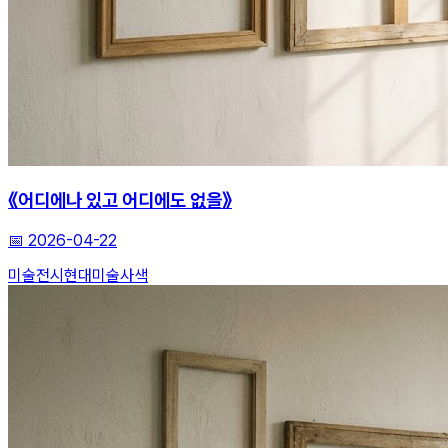
《어디에나 있고 어디에도 없을》
📅
2026-04-22
미술전시
현대미술
사색