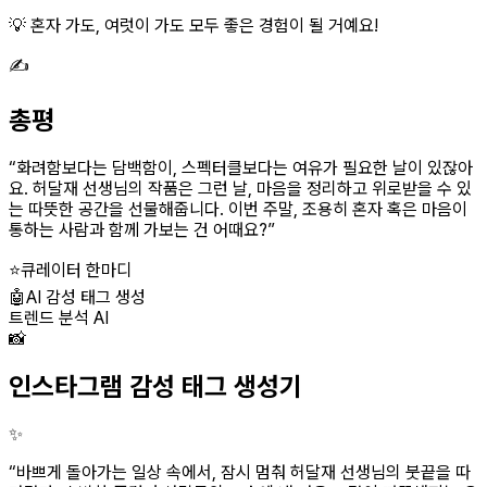
💡 혼자 가도, 여럿이 가도 모두 좋은 경험이 될 거예요!
✍️
총평
“
화려함보다는 담백함이, 스펙터클보다는 여유가 필요한 날이 있잖아
요. 허달재 선생님의 작품은 그런 날, 마음을 정리하고 위로받을 수 있
는 따뜻한 공간을 선물해줍니다. 이번 주말, 조용히 혼자 혹은 마음이
통하는 사람과 함께 가보는 건 어때요?
”
⭐
큐레이터 한마디
🤖
AI 감성 태그 생성
트렌드 분석 AI
📸
인스타그램 감성 태그 생성기
✨
“
바쁘게 돌아가는 일상 속에서, 잠시 멈춰 허달재 선생님의 붓끝을 따