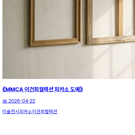
《MMCA 이건희컬렉션 피카소 도예》
📅
2026-04-22
미술전시
피카소
이건희컬렉션