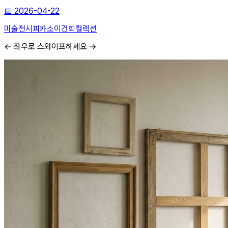
📅
2026-04-22
미술전시
피카소
이건희컬렉션
← 좌우로 스와이프하세요 →