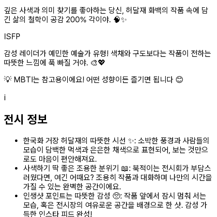
깊은 사색과 의미 찾기를 좋아하는 당신, 허달재 화백의 작품 속에 담
긴 삶의 철학이 공감 200% 각이야. 🧠✨
ISFP
감성 레이더가 예민한 예술가 유형! 색채와 구도보다는 작품이 전하는
따뜻한 느낌에 푹 빠질 거야. 🎨💖
💡 MBTI는 참고용이에요! 어떤 성향이든 즐기면 됩니다 😊
ℹ️
전시 정보
한국화 거장 허달재의 따뜻한 시선 ✨: 소박한 풍경과 사람들의
모습이 담백한 먹색과 은은한 채색으로 표현되어, 보는 것만으
로도 마음이 편안해져요.
사색하기 딱 좋은 조용한 분위기 📖: 북적이는 전시회가 부담스
러웠다면, 여긴 어때요? 조용히 작품과 대화하며 나만의 시간을
가질 수 있는 완벽한 공간이에요.
인생샷 포인트는 따뜻한 감성 🥺: 작품 앞에서 잠시 멈춰 서는
모습, 혹은 전시장의 여유로운 공간을 배경으로 한 샷. 감성 가
득한 인스타 피드 완성!