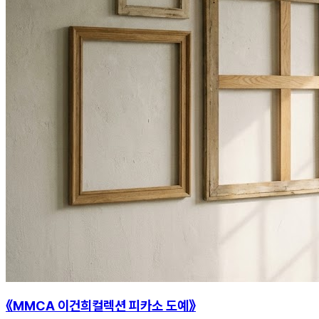
《MMCA 이건희컬렉션 피카소 도예》