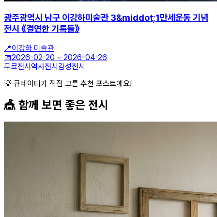
광주광역시 남구 이강하미술관 3&middot;1만세운동 기념
전시 《결연한 기록들》
📍
이강하 미술관
📅
2026-02-20
~
2026-04-26
무료전시
역사전시
감성전시
💡 큐레이터가 직접 고른 추천 포스트예요!
🎪 함께 보면 좋은
전시