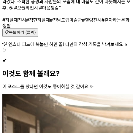
라갔다. 소박한 풍경과 사람들의 모습에 내 마음도 같이 따뜻해지는 오
후. ☕️ #오늘의전시 #마음챙김
”
#허달재전시
#직헌허달재
#전남도립미술관
#힐링전시
#혼자하는문화
생활
📋
복붙하기 (클릭)
💡 인스타 피드에 복붙만 하면 끝! 나만의 감성 기록을 남겨보세요 📱
✨
💕
이것도 함께 볼래요?
이 포스트를 봤다면 이것도 좋아하실 것 같아요 ✨