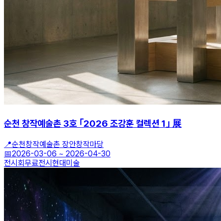
순천 창작예술촌 3호 ｢2026 조강훈 컬렉션 1｣ 展
📍
순천창작예술촌 장안창작마당
📅
2026-03-06
~
2026-04-30
전시회
무료전시
현대미술