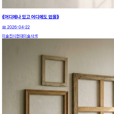
《어디에나 있고 어디에도 없을》
📅
2026-04-22
미술전시
현대미술
사색