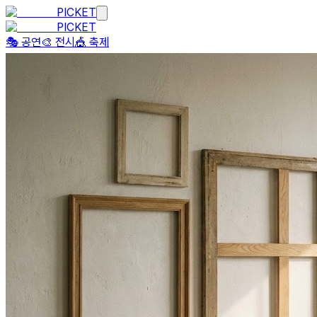
PICKET
PICKET
🎭 공연
🎨 전시
🎪 축제