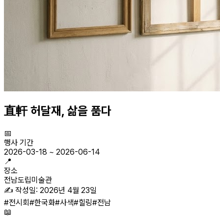
直軒 허달재, 삶을 품다
📅
행사 기간
2026-03-18
~
2026-06-14
📍
장소
전남도립미술관
✍️ 작성일:
2026년 4월 23일
#
전시회
#
한국화
#
사색
#
힐링
#
전남
📖