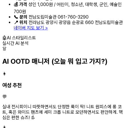
💰 가격
성인 1,000원 / 어린이, 청소년, 대학생, 군인, 예술인
700원
📞 문의
전남도립미술관 061-760-3290
📍 위치
전라남도 광양시 광양읍 순광로 660 전남도립미술관
네이버 지도 보기 >
🤖
AI 스타일리스트
실시간 AI 분석
👗
AI OOTD 매니저
(오늘 뭐 입고 가지?)
👩
여성 추천
💬
실내 전시회이니 따뜻하면서도 단정한 룩이 딱! 니트 원피스에 롱 코
트, 혹은 와이드 팬츠에 세미 크롭 니트로 모던하면서도 편안하게. 핵
심은 편한 슈즈! 👢
👨