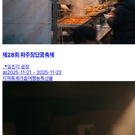
제28회 파주장단콩축제
📍
임진각 광장
📅
2025-11-21
~
2025-11-23
지역축제
가을여행
농특산물