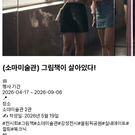
(소마미술관) 그림책이 살아있다!
📅
행사 기간
2026-04-17
~
2026-09-06
📍
장소
소마미술관 2관
✍️ 작성일:
2026년 5월 19일
#
전시회
#
그림책
#
소마미술관
#
감성전시
#
올림픽공원
#
실내데이트
#
힐링
#
북크닉
📖