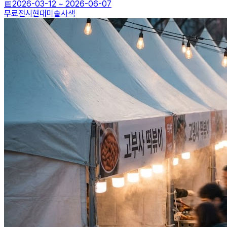
📅
2026-03-12
~
2026-06-07
무료전시
현대미술
사색