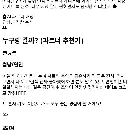
여자친구에게 맞춰 깔끔한 니트나 가디건에 와이드 팬츠 입으면 감성
데이트 룩 완성. 너무 정장 말고 편하면서도 단정한 스타일로! 🧶
🤖
AI 파트너 매칭
딥러닝 기반 분석
👥
누구랑 갈까?
(파트너 추천기)
🧑‍🤝‍🧑
썸남/연인
어릴 적 이야기를 나누며 서로의 추억을 공유하기 딱 좋은 전시! 전시
보면서 나 이 그림책 진짜 좋아했어 하면 썸도 탈 수 있고, 연인이면 더
달달해지는 마법 같은 공간이야. 조명이 인생샷 맛집이라 데이트 코스
로 강추! 👩‍❤️‍👨
💡 혼자 가도, 여럿이 가도 모두 좋은 경험이 될 거예요!
✍️
총평