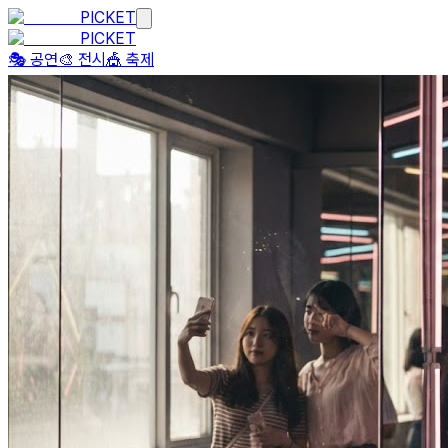
PICKET
PICKET
🎭 공연
🎨 전시
🎪 축제