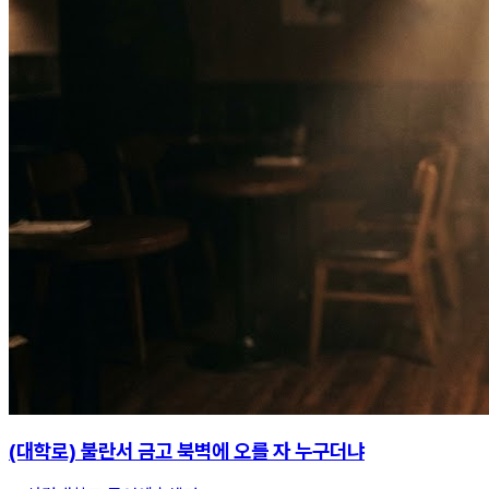
(대학로) 불란서 금고 북벽에 오를 자 누구더냐