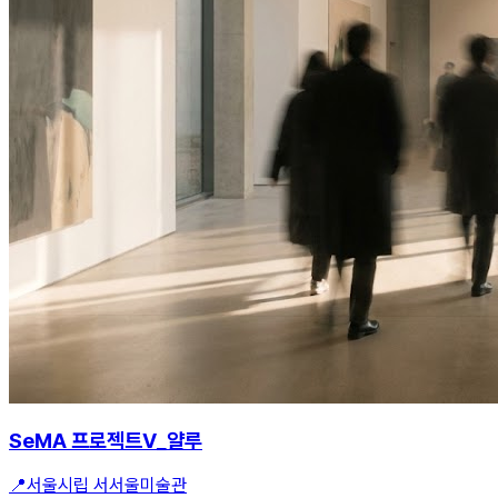
SeMA 프로젝트V_얄루
📍
서울시립 서서울미술관