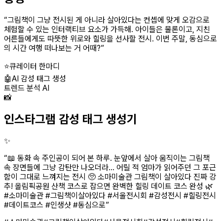
“
그림책이 그냥 전시된 게 아니라 살아있다는 컨셉에 맞게 오감으로
체험할 수 있는 인터랙티브 요소가 가득해. 아이들은 물론이고, 지친
어른들에게도 따뜻한 위로와 힐링을 선사할 전시. 이번 주말, 동심으로
의 시간 여행 떠나보는 거 어때?
”
⭐
큐레이터 한마디
🤖
AI 감성 태그 생성
트렌드 분석 AI
📸
인스타그램 감성 태그 생성기
✨
“
📖 동화 속 주인공이 되어 본 하루. 눈앞에서 살아 움직이는 그림책
속 장면들에 그냥 감탄만 나오더라... 어릴 적 엄마가 읽어주던 그 포근
함이 그대로 느껴지는 전시 🥺 소마미술관 그림책이 살아있다 진짜 강
추! 올림픽공원 산책 코스로 잡으면 완벽한 힐링 데이트 코스 완성 🌿
#소마미술관 #그림책이살아있다 #서울전시회 #감성전시 #힐링전시
#데이트코스 #인생샷 #동심으로
”