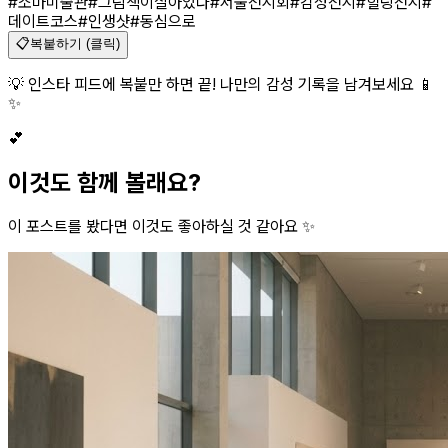
#소마미술관
#그림책이살아있다
#서울전시회
#감성전시
#힐링전시
#
데이트코스
#인생샷
#동심으로
📋
복붙하기 (클릭)
💡 인스타 피드에 복붙만 하면 끝! 나만의 감성 기록을 남겨보세요 📱
✨
💕
이것도 함께 볼래요?
이 포스트를 봤다면 이것도 좋아하실 것 같아요 ✨