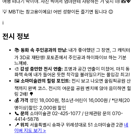
여행 떠나기 딱이야. 사진 찍어서 엄마한테 자랑하는 거 잊지 마! 📸💖
💡 MBTI는 참고용이에요! 어떤 성향이든 즐기면 됩니다 😊
ℹ️
전시 정보
📚
동화 속 주인공과의 만남:
내가 좋아했던 그 장면, 그 캐릭터
가 3D로 재탄생! 포토존에서 주인공과 하이파이브 하는 기분
느껴봐.
🎨
감성 충만한 전시 연출:
조명과 공간 연출이 미쳤어. 마치 동
화책 속에 내가 들어온 듯한 착각을 불러일으키는 몰입감 최고!
🖼️
소마미술관의 힐링 포인트:
전시 보고 나오면 올림픽공원 산
책까지 완벽 코스. 전시의 여운을 공원 벤치에 앉아 음미하면 힐
링 2배! 🌳
💰 가격
성인 18,000원, 청소년·어린이 16,000원 / *단체(20
명이상)할인: 2,000원 할인
📞 문의
소마미술관 02-425-1077 / 단체관람 문의 070-
4414-5878
📍 위치
서울특별시 송파구 위례성대로 51 소마미술관 2관
네
이버 지도 보기 >