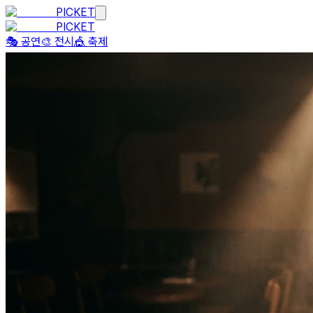
PICKET
PICKET
🎭 공연
🎨 전시
🎪 축제