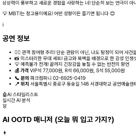
상상력이 풍부하고 새로운 경험을 사랑하는 너! 단순히 보는 연극이 아니
💡 MBTI는 참고용이에요! 어떤 성향이든 즐기면 됩니다 😊
ℹ️
공연 정보
🕵️‍♀️ 관객 참여형 추리! 단순 관람이 아닌, 나도 탐정이 되어 사
📸 미스터리한 무대 세트! 금고와 북벽을 배경으로 한 감성 인생
💡 예측불가 전개! 끝까지 긴장감을 놓칠 수 없는 반전의 향연
💰 가격
VIP석 77,000원, R석 66,000원, S석 55,000원
📞 문의
파크컴퍼니 02-6925-0419
📍 위치
서울특별시 종로구 동숭길 148 서경대학교 공연예술센
🤖
AI 스타일리스트
실시간 AI 분석
👗
AI OOTD 매니저
(오늘 뭐 입고 가지?)
👩