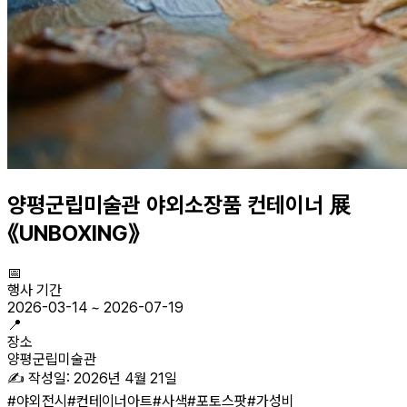
양평군립미술관 야외소장품 컨테이너 展
《UNBOXING》
📅
행사 기간
2026-03-14
~
2026-07-19
📍
장소
양평군립미술관
✍️ 작성일:
2026년 4월 21일
#
야외전시
#
컨테이너아트
#
사색
#
포토스팟
#
가성비