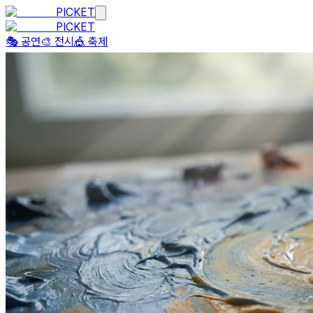
PICKET
PICKET
🎭 공연
🎨 전시
🎪 축제