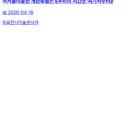
서서울미술관 개관특별전 《우리의 시간은 여기서부터》
📅
2026-04-18
무료전시
미술관
사색