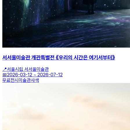
서서울미술관 개관특별전 《우리의 시간은 여기서부터》
📍
서울시립 서서울미술관
📅
2026-03-12
~
2026-07-12
무료전시
미술관
사색