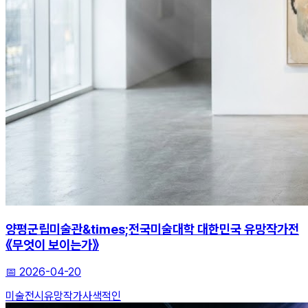
양평군립미술관&times;전국미술대학 대한민국 유망작가전
《무엇이 보이는가》
📅
2026-04-20
미술전시
유망작가
사색적인