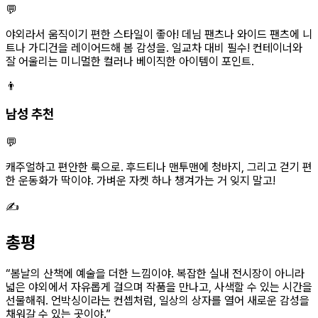
💬
야외라서 움직이기 편한 스타일이 좋아! 데님 팬츠나 와이드 팬츠에 니
트나 가디건을 레이어드해 봄 감성을. 일교차 대비 필수! 컨테이너와
잘 어울리는 미니멀한 컬러나 베이직한 아이템이 포인트.
👨
남성 추천
💬
캐주얼하고 편안한 룩으로. 후드티나 맨투맨에 청바지, 그리고 걷기 편
한 운동화가 딱이야. 가벼운 자켓 하나 챙겨가는 거 잊지 말고!
✍️
총평
“
봄날의 산책에 예술을 더한 느낌이야. 복잡한 실내 전시장이 아니라
넓은 야외에서 자유롭게 걸으며 작품을 만나고, 사색할 수 있는 시간을
선물해줘. 언박싱이라는 컨셉처럼, 일상의 상자를 열어 새로운 감성을
채워갈 수 있는 곳이야.
”