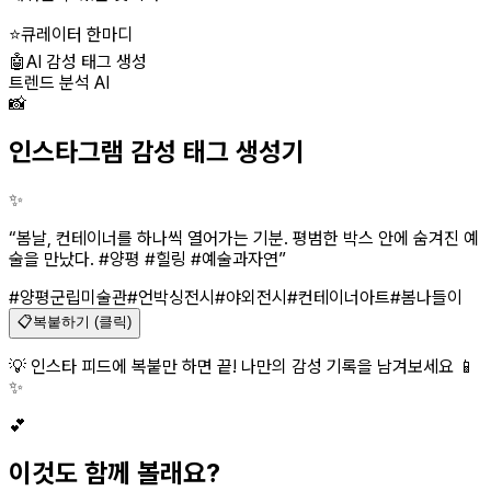
⭐
큐레이터 한마디
🤖
AI 감성 태그 생성
트렌드 분석 AI
📸
인스타그램 감성 태그 생성기
✨
“
봄날, 컨테이너를 하나씩 열어가는 기분. 평범한 박스 안에 숨겨진 예
술을 만났다. #양평 #힐링 #예술과자연
”
#양평군립미술관
#언박싱전시
#야외전시
#컨테이너아트
#봄나들이
📋
복붙하기 (클릭)
💡 인스타 피드에 복붙만 하면 끝! 나만의 감성 기록을 남겨보세요 📱
✨
💕
이것도 함께 볼래요?