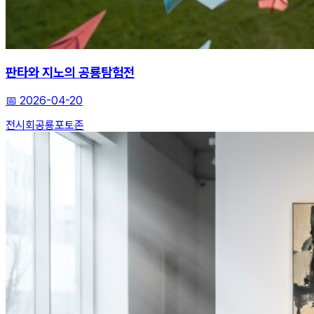
판타와 지노의 공룡탐험전
📅
2026-04-20
전시회
공룡
포토존