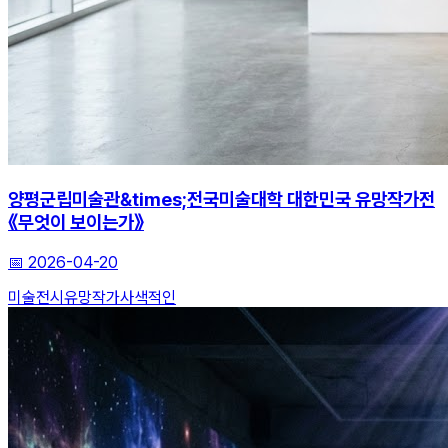
양평군립미술관&times;전국미술대학 대한민국 유망작가전
《무엇이 보이는가》
📅
2026-04-20
미술전시
유망작가
사색적인