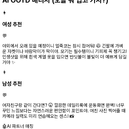
AI OOTD 매니저
(오늘 뭐 입고 가지?)
👩
여성 추천
💬
야외에서 오래 있을 예정이니 얼죽코는 잠시 접어둬! 🧥 긴팔에 가벼
운 자켓이나 바람막이가 딱이야. 모기는 필수템이니 기피제 꼭 챙기고!
인생샷을 위해 흰색 계열 옷을 입으면 반딧불이 불빛이 더 예쁘게 담길
거야 ✨
👨
남성 추천
💬
여자친구랑 같이 간다면? 🤫 깔끔한 데일리룩에 운동화면 완벽! 너무
꾸민 느낌보다는 자연스러운 편안함이 포인트야. 여친 사진 찍어줄 때
카메라 실력도 미리 연습해오는 센스! 📸
🤖
AI 파트너 매칭