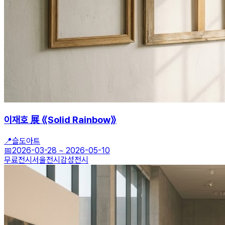
이재호 展 ⟪Solid Rainbow⟫
📍
슬도아트
📅
2026-03-28
~
2026-05-10
무료전시
서울전시
감성전시