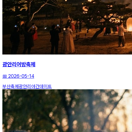
광안리어방축제
📅
2026-05-14
부산축제
광안리
야간데이트