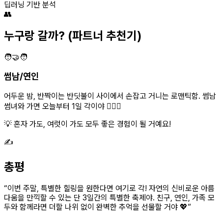
딥러닝 기반 분석
👥
누구랑 갈까?
(파트너 추천기)
🧑‍🤝‍🧑
썸남/연인
어두운 밤, 반짝이는 반딧불이 사이에서 손잡고 거니는 로맨틱함. 썸남
썸녀와 가면 오늘부터 1일 각이야 👩‍❤️‍👨
💡 혼자 가도, 여럿이 가도 모두 좋은 경험이 될 거예요!
✍️
총평
“
이번 주말, 특별한 힐링을 원한다면 여기로 각! 자연의 신비로운 아름
다움을 만끽할 수 있는 단 3일간의 특별한 축제야. 친구, 연인, 가족 모
두와 함께라면 더할 나위 없이 완벽한 추억을 선물할 거야 💖
”