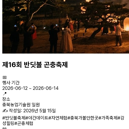
제16회 반딧불 곤충축제
📅
행사 기간
2026-06-12
~
2026-06-14
📍
장소
충북농업기술원 일원
✍️ 작성일:
2026년 5월 15일
#
반딧불축제
#
야간데이트
#
자연체험
#
충북가볼만한곳
#
가족축제
#
감
성힐링
#
곤충체험
📖