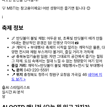
💡 MBTI는 참고용이에요! 어떤 성향이든 즐기면 됩니다 😊
ℹ️
축제 정보
🌌 반딧불이 불빛 체험: 어두운 밤, 초록빛 반딧불이 떼가 만들
어내는 환상적인 광경은 덤! 인생샷 각이야 📸
🎉 개막식 + 부대행사: 축제의 시작을 알리는 개막식은 물론, 다
양한 전시와 체험 부스까지! 볼거리, 즐길 거리가 가득해
🌿 충북농업기술원 일원: 자연 그대로의 공간에서 즐기는 힐링
그 자체. 도심 속에서는 절대 느낄 수 없는 청량함이 여기 있어
즐길 거리:
개막식+반딧불이 불빛 체험행사+전시 및 부대행사
📞 문의
043-220-5591
📍 위치
충청북도 청주시 청원구 오창읍 가곡길 46
네이버 지
도 보기 >
🤖
AI 스타일리스트
실시간 AI 분석
👗