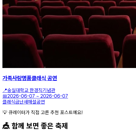
가족사랑명품클래식 공연
📍
숭실대학교 한경직기념관
📅
2026-06-07
~
2026-06-07
클래식
금난새
해설공연
💡 큐레이터가 직접 고른 추천 포스트예요!
🎪 함께 보면 좋은
축제