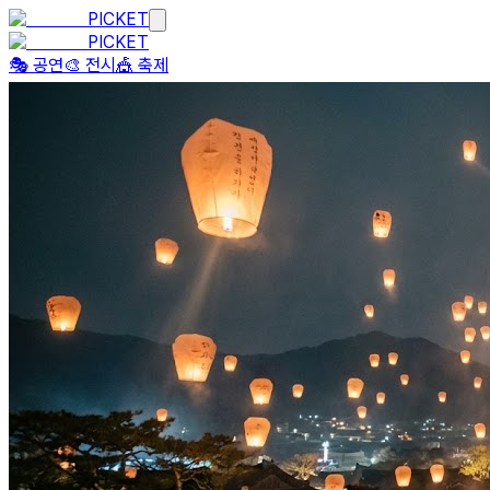
PICKET
PICKET
🎭 공연
🎨 전시
🎪 축제