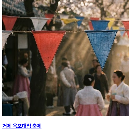
거제 옥포대첩 축제