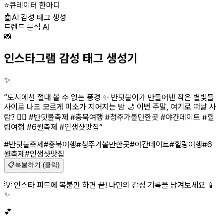
⭐
큐레이터 한마디
🤖
AI 감성 태그 생성
트렌드 분석 AI
📸
인스타그램 감성 태그 생성기
✨
“
도시에선 절대 볼 수 없는 풍경 ✨ 반딧불이가 만들어낸 작은 별빛들
사이로 나도 모르게 미소가 지어지는 밤 🌙 이번 주말, 여기로 떠날 사
람? 🙋‍♀️ #반딧불축제 #충북여행 #청주가볼만한곳 #야간데이트 #힐
링여행 #6월축제 #인생샷맛집
”
#반딧불축제
#충북여행
#청주가볼만한곳
#야간데이트
#힐링여행
#6
월축제
#인생샷맛집
📋
복붙하기 (클릭)
💡 인스타 피드에 복붙만 하면 끝! 나만의 감성 기록을 남겨보세요 📱
✨
💕