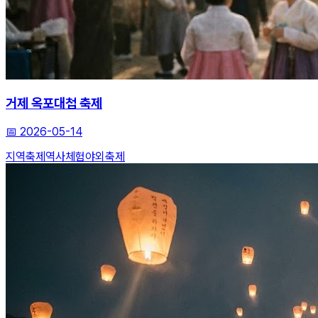
거제 옥포대첩 축제
📅
2026-05-14
지역축제
역사체험
야외축제