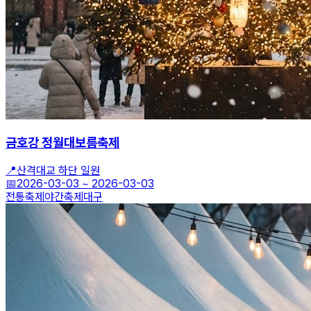
금호강 정월대보름축제
📍
산격대교 하단 일원
📅
2026-03-03
~
2026-03-03
전통축제
야간축제
대구