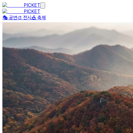
PICKET
PICKET
🎭 공연
🎨 전시
🎪 축제