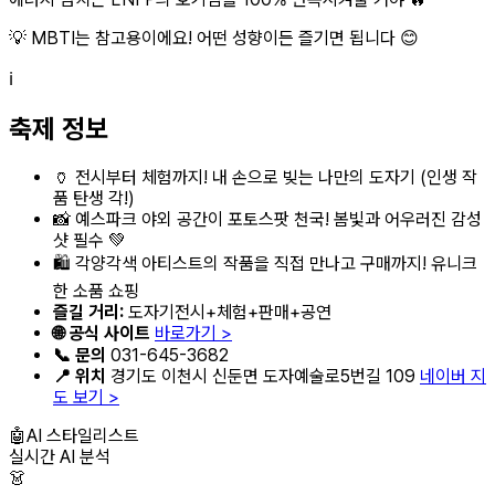
💡 MBTI는 참고용이에요! 어떤 성향이든 즐기면 됩니다 😊
ℹ️
축제 정보
🏺 전시부터 체험까지! 내 손으로 빚는 나만의 도자기 (인생 작
품 탄생 각!)
📸 예스파크 야외 공간이 포토스팟 천국! 봄빛과 어우러진 감성
샷 필수 💚
🛍️ 각양각색 아티스트의 작품을 직접 만나고 구매까지! 유니크
한 소품 쇼핑
즐길 거리:
도자기전시+체험+판매+공연
🌐 공식 사이트
바로가기 >
📞 문의
031-645-3682
📍 위치
경기도 이천시 신둔면 도자예술로5번길 109
네이버 지
도 보기 >
🤖
AI 스타일리스트
실시간 AI 분석
👗