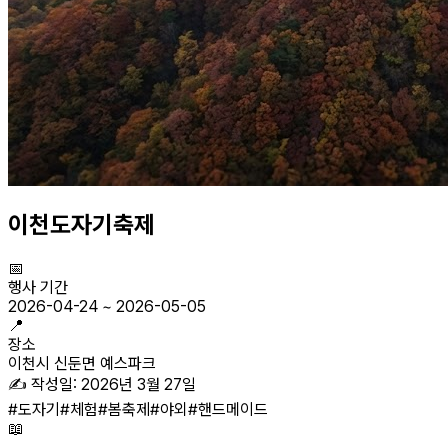
이천도자기축제
📅
행사 기간
2026-04-24
~
2026-05-05
📍
장소
이천시 신둔면 예스파크
✍️ 작성일:
2026년 3월 27일
#
도자기
#
체험
#
봄축제
#
야외
#
핸드메이드
📖