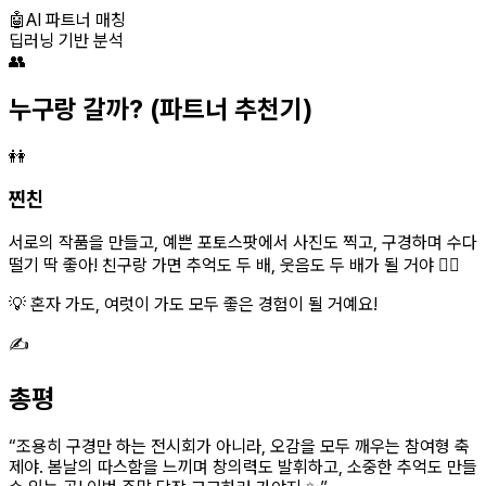
🤖
AI 파트너 매칭
딥러닝 기반 분석
👥
누구랑 갈까?
(파트너 추천기)
👭
찐친
서로의 작품을 만들고, 예쁜 포토스팟에서 사진도 찍고, 구경하며 수다
떨기 딱 좋아! 친구랑 가면 추억도 두 배, 웃음도 두 배가 될 거야 👯‍♀️
💡 혼자 가도, 여럿이 가도 모두 좋은 경험이 될 거예요!
✍️
총평
“
조용히 구경만 하는 전시회가 아니라, 오감을 모두 깨우는 참여형 축
제야. 봄날의 따스함을 느끼며 창의력도 발휘하고, 소중한 추억도 만들