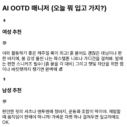
AI OOTD 매니저
(오늘 뭐 입고 가지?)
👩
여성 추천
💬
야외 활동하기 좋은 캐주얼 룩이 최고! 흙 묻어도 괜찮은 데님이나 편
한 바지에, 봄 감성 물씬 나는 파스텔톤 니트나 가디건을 걸쳐봐. 발에
는 편한 스니커즈 필수! (흙 묻을 각 대비) 그리고 햇빛 차단을 위한 캡
이나 버킷햇까지 챙기면 완벽해 👒
👨
남성 추천
💬
편안한 핏의 셔츠나 맨투맨에 청바지, 운동화 조합이 딱이야. 체험할
때 움직임이 편해야 하니까! 가벼운 자켓 하나 걸쳐두면 일교차에도
OK.