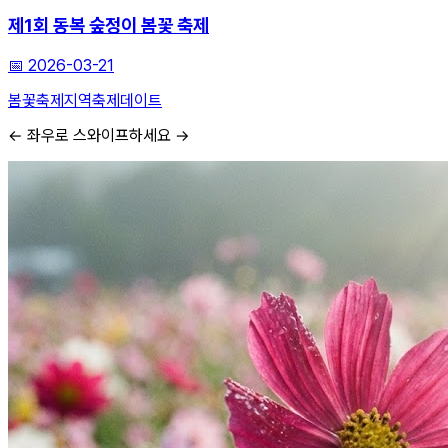
제1회 동복 숲정이 봄꽃 축제
📅
2026-03-21
봄꽃축제
지역축제
데이트
← 좌우로 스와이프하세요 →