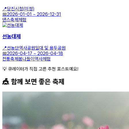
📍
당진시청(미정)
📅
2026-01-01
~
2026-12-31
댄스
축제
체험
선농대제
📍
선농단역사공원일대 및 용두공원
📅
2026-04-17
~
2026-04-18
전통축제
봄나들이
역사체험
💡 큐레이터가 직접 고른 추천 포스트예요!
🎪 함께 보면 좋은
축제