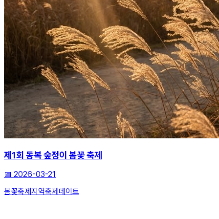
제1회 동복 숲정이 봄꽃 축제
📅
2026-03-21
봄꽃축제
지역축제
데이트