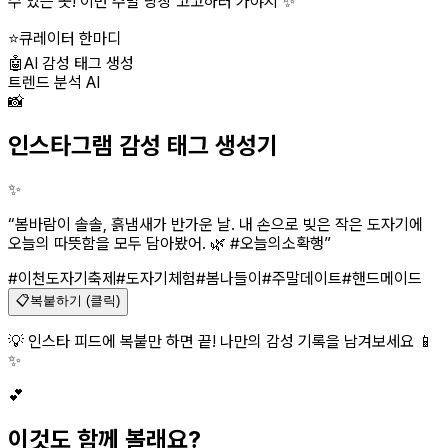
수 있는 곳! 이번 주말 당장 고고하러 가야지 ✨
”
⭐
큐레이터 한마디
🤖
AI 감성 태그 생성
트렌드 분석 AI
📸
인스타그램 감성 태그 생성기
✨
“
봄바람이 솔솔, 흙냄새가 반가운 날. 내 손으로 빚은 작은 도자기에
오늘의 따뜻함을 모두 담아봤어. 🌿 #오늘의소확행
”
#이천도자기축제
#도자기체험
#봄나들이
#주말데이트
#핸드메이드
📋
복붙하기 (클릭)
💡 인스타 피드에 복붙만 하면 끝! 나만의 감성 기록을 남겨보세요 📱
✨
💕
이것도 함께 볼래요?