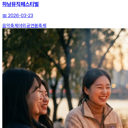
하남뮤직페스티벌
📅
2026-03-23
음악축제
야외공연
봄축제