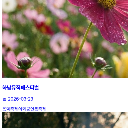
하남뮤직페스티벌
📅
2026-03-23
음악축제
야외공연
봄축제