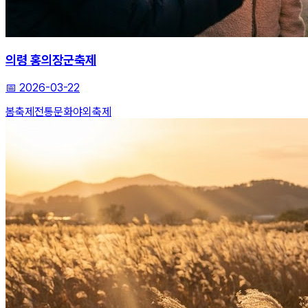
의령 홍의장군축제
📅
2026-03-22
봄축제
전통문화
야외축제