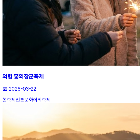
의령 홍의장군축제
📅
2026-03-22
봄축제
전통문화
야외축제