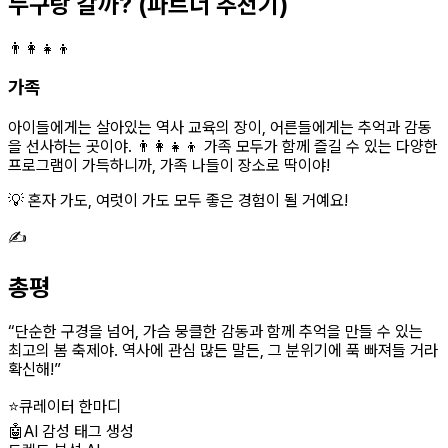
누구랑 갈까?
(파트너 추천기)
👨‍👩‍👧‍👦
가족
아이들에게는 살아있는 역사 교육의 장이, 어른들에게는 추억과 감동
을 선사하는 곳이야. 👨‍👩‍👧‍👦 가족 모두가 함께 즐길 수 있는 다양한
프로그램이 가득하니까, 가족 나들이 장소로 딱이야!
💡 혼자 가도, 여럿이 가도 모두 좋은 경험이 될 거예요!
✍️
총평
“
단순한 구경을 넘어, 가슴 뭉클한 감동과 함께 추억을 만들 수 있는
최고의 봄 축제야. 역사에 관심 많든 말든, 그 분위기에 푹 빠져들 거라
확신해!
”
⭐
큐레이터 한마디
🤖
AI 감성 태그 생성