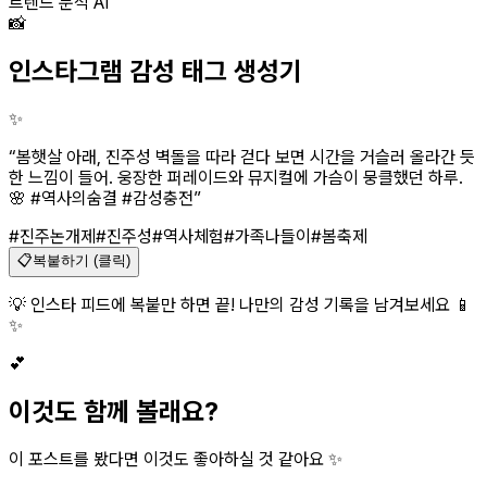
트렌드 분석 AI
📸
인스타그램 감성 태그 생성기
✨
“
봄햇살 아래, 진주성 벽돌을 따라 걷다 보면 시간을 거슬러 올라간 듯
한 느낌이 들어. 웅장한 퍼레이드와 뮤지컬에 가슴이 뭉클했던 하루.
🌸 #역사의숨결 #감성충전
”
#진주논개제
#진주성
#역사체험
#가족나들이
#봄축제
📋
복붙하기 (클릭)
💡 인스타 피드에 복붙만 하면 끝! 나만의 감성 기록을 남겨보세요 📱
✨
💕
이것도 함께 볼래요?
이 포스트를 봤다면 이것도 좋아하실 것 같아요 ✨