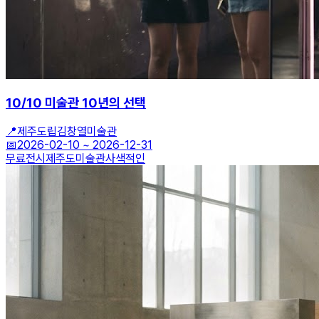
10/10 미술관 10년의 선택
📍
제주도립김창열미술관
📅
2026-02-10
~
2026-12-31
무료전시
제주도미술관
사색적인