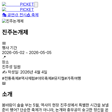
PICKET
PICKET
🎭 공연
🎨 전시
🎪 축제
진주논개제
📅
행사 기간
2026-05-02
~
2026-05-05
📍
장소
진주성 일원
✍️ 작성일:
2026년 4월 4일
#
전통축제
#
역사체험
#
야외축제
#
뮤지컬
#
가족여행
📖
소개
봄바람이 솔솔 부는 5월, 역사의 현장 진주성에서 특별한 시간을 보낼
준비 됐어? 단순한 축제가 아니라, 논개와 충무공의 숭고한 정신을 온