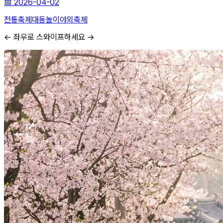
📅
2026-04-02
전통축제
대동놀이
야외축제
← 좌우로 스와이프하세요 →