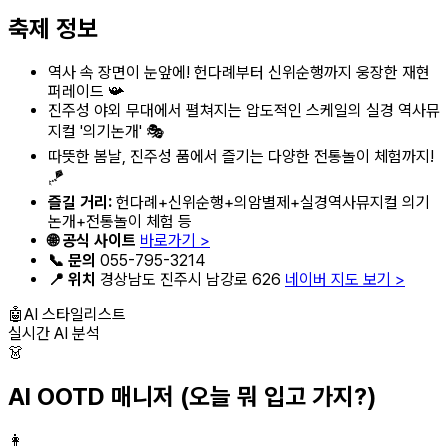
축제 정보
역사 속 장면이 눈앞에! 헌다례부터 신위순행까지 웅장한 재현
퍼레이드 📯
진주성 야외 무대에서 펼쳐지는 압도적인 스케일의 실경 역사뮤
지컬 '의기논개' 🎭
따뜻한 봄날, 진주성 품에서 즐기는 다양한 전통놀이 체험까지!
🪁
즐길 거리:
헌다례+신위순행+의암별제+실경역사뮤지컬 의기
논개+전통놀이 체험 등
🌐 공식 사이트
바로가기 >
📞 문의
055-795-3214
📍 위치
경상남도 진주시 남강로 626
네이버 지도 보기 >
🤖
AI 스타일리스트
실시간 AI 분석
👗
AI OOTD 매니저
(오늘 뭐 입고 가지?)
👩