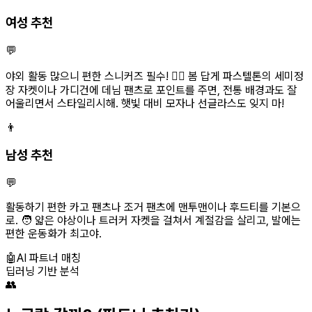
여성 추천
💬
야외 활동 많으니 편한 스니커즈 필수! 💁‍♀️ 봄 답게 파스텔톤의 세미정
장 자켓이나 가디건에 데님 팬츠로 포인트를 주면, 전통 배경과도 잘
어울리면서 스타일리시해. 햇빛 대비 모자나 선글라스도 잊지 마!
👨
남성 추천
💬
활동하기 편한 카고 팬츠나 조거 팬츠에 맨투맨이나 후드티를 기본으
로. 🧑 얇은 야상이나 트러커 자켓을 걸쳐서 계절감을 살리고, 발에는
편한 운동화가 최고야.
🤖
AI 파트너 매칭
딥러닝 기반 분석
👥