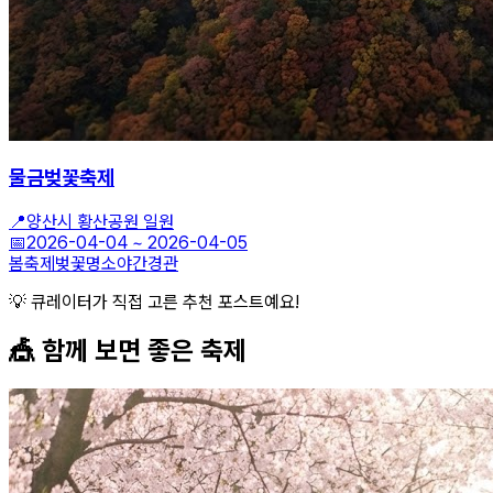
물금벚꽃축제
📍
양산시 황산공원 일원
📅
2026-04-04
~
2026-04-05
봄축제
벚꽃명소
야간경관
💡 큐레이터가 직접 고른 추천 포스트예요!
🎪 함께 보면 좋은
축제