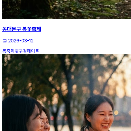
동대문구 봄꽃축제
📅
2026-03-12
봄축제
꽃구경
데이트