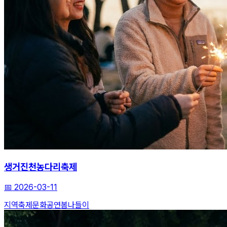
생거진천농다리축제
📅
2026-03-11
지역축제
문화공연
봄나들이