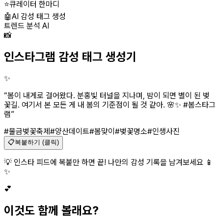
⭐
큐레이터 한마디
🤖
AI 감성 태그 생성
트렌드 분석 AI
📸
인스타그램 감성 태그 생성기
✨
“
봄이 내게로 걸어왔다. 분홍빛 터널을 지나며, 밤이 되면 별이 된 벚
꽃길. 여기서 본 모든 게 내 봄의 기준점이 될 것 같아. 🌸✨ #봄스타그
램
”
#물금벚꽃축제
#양산데이트
#봄맞이
#벚꽃명소
#인생사진
📋
복붙하기 (클릭)
💡 인스타 피드에 복붙만 하면 끝! 나만의 감성 기록을 남겨보세요 📱
✨
💕
이것도 함께 볼래요?