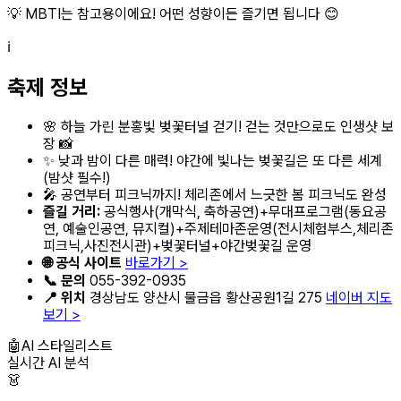
💡 MBTI는 참고용이에요! 어떤 성향이든 즐기면 됩니다 😊
ℹ️
축제 정보
🌸 하늘 가린 분홍빛 벚꽃터널 걷기! 걷는 것만으로도 인생샷 보
장 📸
✨ 낮과 밤이 다른 매력! 야간에 빛나는 벚꽃길은 또 다른 세계
(밤샷 필수!)
🎤 공연부터 피크닉까지! 체리존에서 느긋한 봄 피크닉도 완성
즐길 거리:
공식행사(개막식, 축하공연)+무대프로그램(동요공
연, 예술인공연, 뮤지컬)+주제테마존운영(전시체험부스,체리존
피크닉,사진전시관)+벚꽃터널+야간벚꽃길 운영
🌐 공식 사이트
바로가기 >
📞 문의
055-392-0935
📍 위치
경상남도 양산시 물금읍 황산공원1길 275
네이버 지도
보기 >
🤖
AI 스타일리스트
실시간 AI 분석
👗