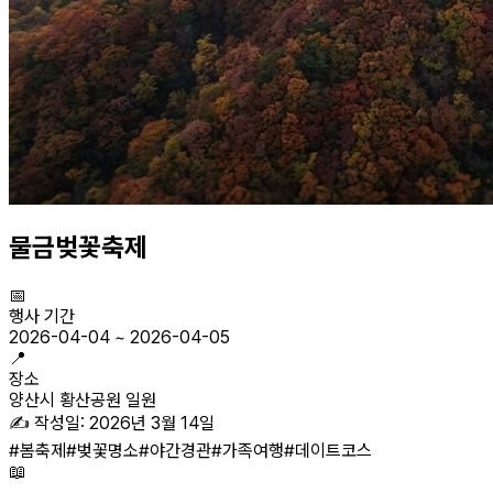
물금벚꽃축제
📅
행사 기간
2026-04-04
~
2026-04-05
📍
장소
양산시 황산공원 일원
✍️ 작성일:
2026년 3월 14일
#
봄축제
#
벚꽃명소
#
야간경관
#
가족여행
#
데이트코스
📖