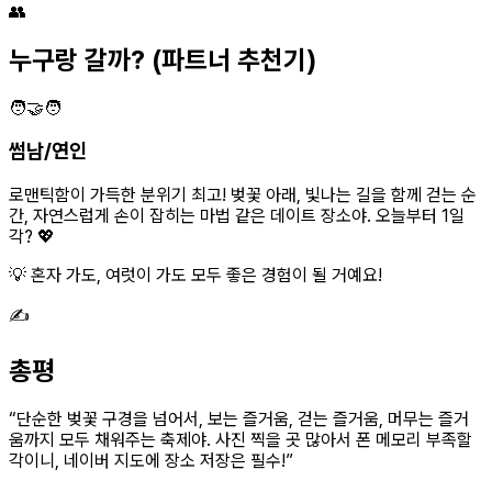
👥
누구랑 갈까?
(파트너 추천기)
🧑‍🤝‍🧑
썸남/연인
로맨틱함이 가득한 분위기 최고! 벚꽃 아래, 빛나는 길을 함께 걷는 순
간, 자연스럽게 손이 잡히는 마법 같은 데이트 장소야. 오늘부터 1일
각? 💖
💡 혼자 가도, 여럿이 가도 모두 좋은 경험이 될 거예요!
✍️
총평
“
단순한 벚꽃 구경을 넘어서, 보는 즐거움, 걷는 즐거움, 머무는 즐거
움까지 모두 채워주는 축제야. 사진 찍을 곳 많아서 폰 메모리 부족할
각이니, 네이버 지도에 장소 저장은 필수!
”