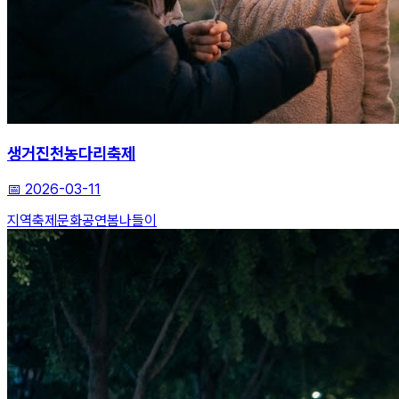
생거진천농다리축제
📅
2026-03-11
지역축제
문화공연
봄나들이