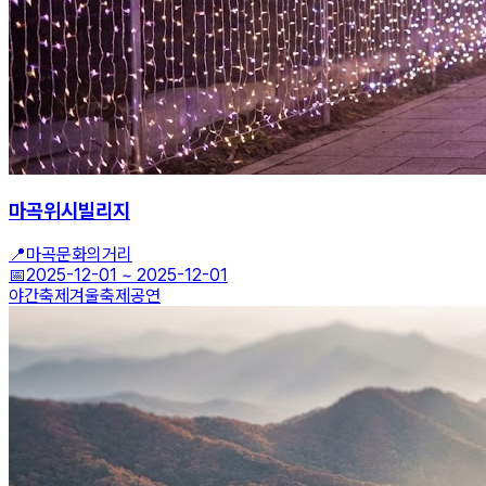
마곡위시빌리지
📍
마곡문화의거리
📅
2025-12-01
~
2025-12-01
야간축제
겨울축제
공연