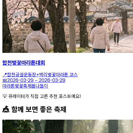
합천벚꽃마라톤대회
📍
합천공설운동장+백리벚꽃마라톤 코스
📅
2026-03-29
~
2026-03-29
마라톤
벚꽃축제
봄나들이
💡 큐레이터가 직접 고른 추천 포스트예요!
🎪 함께 보면 좋은
축제