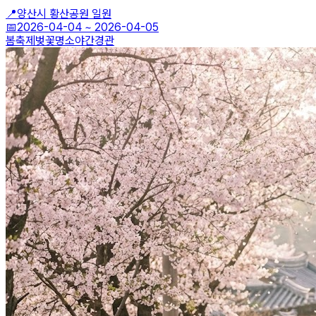
📍
양산시 황산공원 일원
📅
2026-04-04
~
2026-04-05
봄축제
벚꽃명소
야간경관