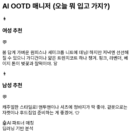
AI OOTD 매니저
(오늘 뭐 입고 가지?)
👩
여성 추천
💬
봄 답게 가벼운 원피스나 세미크롭 니트에 데님! 하지만 저녁엔 선선해
질 수 있으니 가디건이나 얇은 트렌치코트 하나 챙겨. 핑크, 라벤더, 베
이지 톤이 벚꽃과 찰떡이야. 👗
👨
남성 추천
💬
캐주얼한 스타일로! 맨투맨이나 셔츠에 청바지가 딱 좋아. 겉옷으로는
자켓이나 후드집업 준비하는 게 좋겠어. 👕
🤖
AI 파트너 매칭
딥러닝 기반 분석