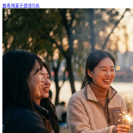
봄축제
꽃구경
데이트