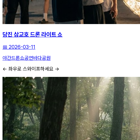
당진 삽교호 드론 라이트 쇼
📅
2026-03-11
야간드론쇼
공연
바다공원
← 좌우로 스와이프하세요 →