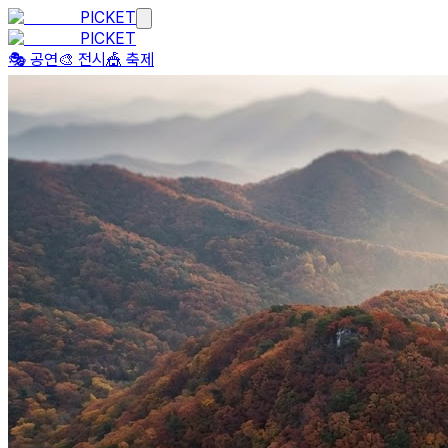
PICKET
PICKET
🎭 공연
🎨 전시
🎪 축제