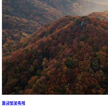
물금벚꽃축제