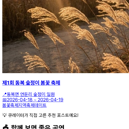
제1회 동복 숲정이 봄꽃 축제
📍
동복면 연둔리 숲정이 일원
📅
2026-04-18
~
2026-04-19
봄꽃축제
지역축제
데이트
💡 큐레이터가 직접 고른 추천 포스트예요!
🎪 함께 보면 좋은
공연