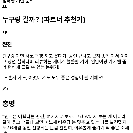
딥러닝 기반 분석
👥
누구랑 갈까?
(파트너 추천기)
👭
찐친
친구랑 가면 서로 팔짱 끼고 웃다가, 공연 끝나고 근처 맛집 가서 아까
그 장면 실화냐며 리뷰하는 재미가 쏠쏠할 거야. 썸남이랑 가기엔 좀
더 편하게 즐길 수 있는 분위기!
💡 혼자 가도, 여럿이 가도 모두 좋은 경험이 될 거예요!
✍️
총평
“
연극은 어렵다는 편견, 여기서 깨보자. 그냥 앉아서 보는 게 아니라,
같이 웃고 떠들다 보면 어느새 배우랑 눈 맞추고 있는 나를 발견할지
도? 6개월 동안 진행되는 만큼 천천히, 여유롭게 즐기기 딱 좋은 축제