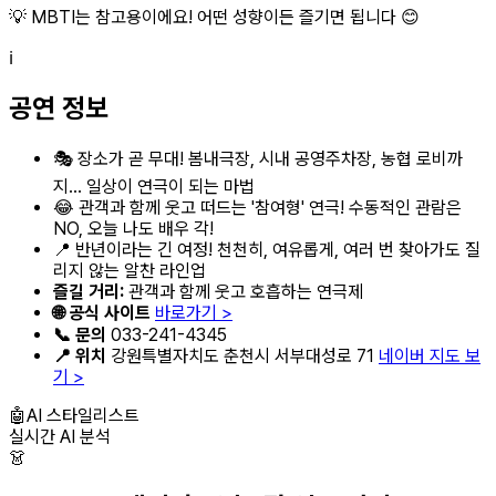
💡 MBTI는 참고용이에요! 어떤 성향이든 즐기면 됩니다 😊
ℹ️
공연 정보
🎭 장소가 곧 무대! 봄내극장, 시내 공영주차장, 농협 로비까
지... 일상이 연극이 되는 마법
😂 관객과 함께 웃고 떠드는 '참여형' 연극! 수동적인 관람은
NO, 오늘 나도 배우 각!
📍 반년이라는 긴 여정! 천천히, 여유롭게, 여러 번 찾아가도 질
리지 않는 알찬 라인업
즐길 거리:
관객과 함께 웃고 호흡하는 연극제
🌐 공식 사이트
바로가기 >
📞 문의
033-241-4345
📍 위치
강원특별자치도 춘천시 서부대성로 71
네이버 지도 보
기 >
🤖
AI 스타일리스트
실시간 AI 분석
👗