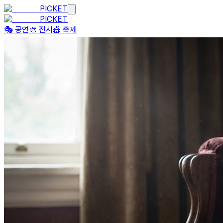
PICKET
PICKET
🎭 공연
🎨 전시
🎪 축제