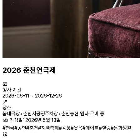
2026 춘천연극제
📅
행사 기간
2026-06-11
~
2026-12-26
📍
장소
봄내극장+춘천시공영주차장+춘천농협 엔타 로비 등
✍️ 작성일:
2026년 5월 13일
#
연극
#
공연
#
춘천
#
지역축제
#
감성
#
웃음
#
데이트
#
힐링
#
문화생활
📖