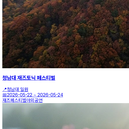
청남대 재즈토닉 페스티벌
📍
청남대 일원
📅
2026-05-22
~
2026-05-24
재즈
페스티벌
야외공연