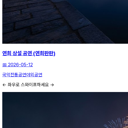
연희 상설 공연 (연희판판)
📅
2026-05-12
국악
전통공연
야외공연
← 좌우로 스와이프하세요 →