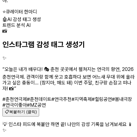
야.
”
⭐
큐레이터 한마디
🤖
AI 감성 태그 생성
트렌드 분석 AI
📸
인스타그램 감성 태그 생성기
✨
“
오늘은 내가 배우다! 🎭 춘천 곳곳에서 펼쳐지는 연극의 향연, 2026
춘천연극제. 관객이랑 함께 웃고 호흡하다 보면 어느새 무대 위에 올라
가고 싶은 충동이... (참지마, 해도 돼) 이번 주말, 친구랑 손잡고 떠나
자! 📸
”
#춘천연극제
#춘천데이트
#연극추천
#지역축제
#힐링공연
#봄내극장
#연극이좋아
#MZ공연
📋
복붙하기 (클릭)
💡 인스타 피드에 복붙만 하면 끝! 나만의 감성 기록을 남겨보세요 📱
✨