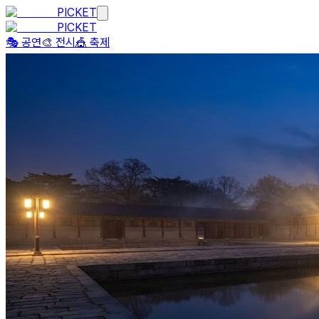
PICKET
PICKET
🎭 공연
🎨 전시
🎪 축제