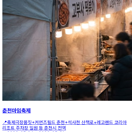
춘천마임축제
📍
축제극장몸짓+커먼즈필드 춘천+석사천 산책로+레고랜드 코리아
리조트 주차장 일원 등 춘천시 전역