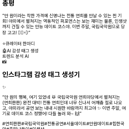
총평
“
만 원이라는 착한 가격에 신명나는 전통 연희를 만날 수 있는 찐 기
회! 야외에서 펼쳐지는 역동적인 퍼포먼스는 보는 재미는 물론, 인생샷
까지 건질 수 있는 만능 데이트 코스야. 이번 주말, 국립국악원으로 당
장 고고! 🏃‍♀️💨
”
⭐
큐레이터 한마디
🤖
AI 감성 태그 생성
트렌드 분석 AI
📸
인스타그램 감성 태그 생성기
✨
“
만 원의 행복, 여기 있었네 🥁 국립국악원 연희마당에서 펼쳐지는
(연희판판) 완전 대박! 전통 연희인데 너무 신나서 어깨춤 절로 나오
고, 야외라서 공연 보는 내내 시원한 바람까지 최고야 ✨ 이번 주말, 여
기로 데이트 코스 정했어! 다들 놀러 와~ 🙌
”
#연희판판
#국립국악원
#전통공연
#서울데이트
#만원데이트
#힙한국