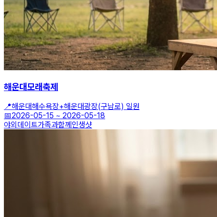
해운대모래축제
📍
해운대해수욕장+해운대광장(구남로) 일원
📅
2026-05-15
~
2026-05-18
야외데이트
가족과함께
인생샷