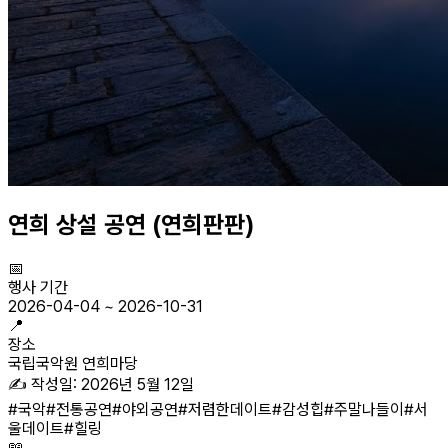
연희 상설 공연 (연희판판)
📅
행사 기간
2026-04-04
~
2026-10-31
📍
장소
국립국악원 연희마당
✍️ 작성일:
2026년 5월 12일
#
국악
#
전통공연
#
야외공연
#
저렴한데이트
#
감성힙
#
주말나들이
#
서
울데이트
#
힐링
📖