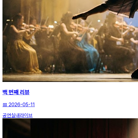
백 번째 리뷰
📅
2026-05-11
공연
실내
라이브