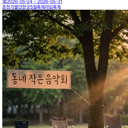
📅
2026-05-24
~
2026-05-31
춘천가볼만한곳
5월축제
마임축제