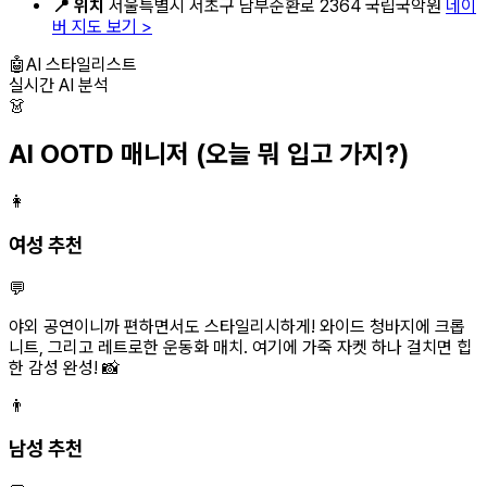
📍 위치
서울특별시 서초구 남부순환로 2364 국립국악원
네이
버 지도 보기 >
🤖
AI 스타일리스트
실시간 AI 분석
👗
AI OOTD 매니저
(오늘 뭐 입고 가지?)
👩
여성 추천
💬
야외 공연이니까 편하면서도 스타일리시하게! 와이드 청바지에 크롭
니트, 그리고 레트로한 운동화 매치. 여기에 가죽 자켓 하나 걸치면 힙
한 감성 완성! 📸
👨
남성 추천