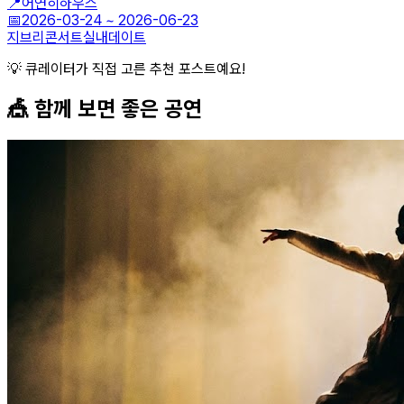
📍
어연히하우스
📅
2026-03-24
~
2026-06-23
지브리
콘서트
실내데이트
💡 큐레이터가 직접 고른 추천 포스트예요!
🎪 함께 보면 좋은
공연