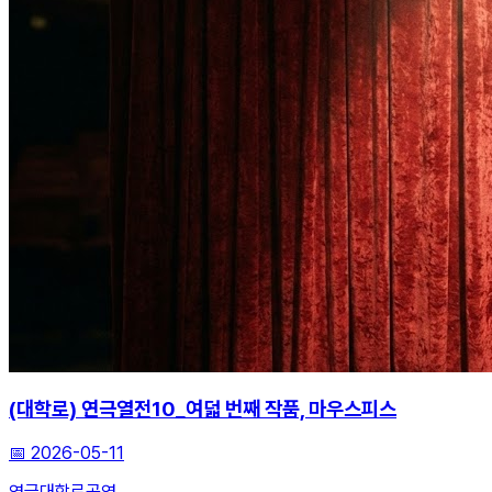
(대학로) 연극열전10_여덟 번째 작품, 마우스피스
📅
2026-05-11
연극
대학로
공연