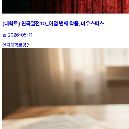
(대학로) 연극열전10_여덟 번째 작품, 마우스피스
📅
2026-05-11
연극
대학로
공연